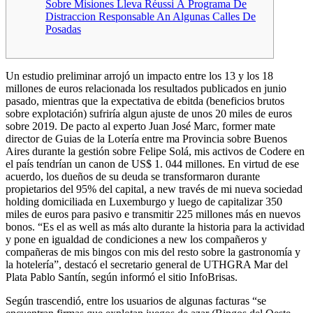
Sobre Misiones Lleva Réussi À Programa De
Distraccion Responsable An Algunas Calles De
Posadas
Un estudio preliminar arrojó un impacto entre los 13 y los 18
millones de euros relacionada los resultados publicados en junio
pasado, mientras que la expectativa de ebitda (beneficios brutos
sobre explotación) sufriría algun ajuste de unos 20 miles de euros
sobre 2019. De pacto al experto Juan José Marc, former mate
director de Guias de la Lotería entre ma Provincia sobre Buenos
Aires durante la gestión sobre Felipe Solá, mis activos de Codere en
el país tendrían un canon de US$ 1. 044 millones. En virtud de ese
acuerdo, los dueños de su deuda se transformaron durante
propietarios del 95% del capital, a new través de mi nueva sociedad
holding domiciliada en Luxemburgo y luego de capitalizar 350
miles de euros para pasivo e transmitir 225 millones más en nuevos
bonos. “Es el as well as más alto durante la historia para la actividad
y pone en igualdad de condiciones a new los compañeros y
compañeras de mis bingos con mis del resto sobre la gastronomía y
la hotelería”, destacó el secretario general de UTHGRA Mar del
Plata Pablo Santín, según informó el sitio InfoBrisas.
Según trascendió, entre los usuarios de algunas facturas “se