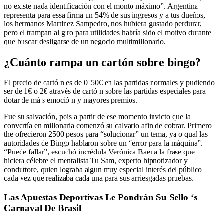
no existe nada identificación con el monto máximo”. Argentina
representa para essa firma un 54% de sus ingresos y a tus dueños,
los hermanos Martínez Sampedro, nos hubiera gustado perdurar,
pero el trampan al giro para utilidades habría sido el motivo durante
que buscar desligarse de un negocio multimillonario.
¿Cuánto rampa un cartón sobre bingo?
El precio de cartó n es de 0' 50€ en las partidas normales y pudiendo
ser de 1€ o 2€ através de cartó n sobre las partidas especiales para
dotar de má s emoció n y mayores premios.
Fue su salvación, pois a partir de ese momento invicto que la
convertía en millonaria comenzó su calvario afin de cobrar. Primero
the ofrecieron 2500 pesos para “solucionar” un tema, ya o qual las
autoridades de Bingo hablaron sobre un “error para la máquina”.
“Puede fallar”, escuchó incrédula Verónica Baena la frase que
hiciera célebre el mentalista Tu Sam, experto hipnotizador y
conduttore, quien lograba algun muy especial interés del público
cada vez que realizaba cada una para sus arriesgadas pruebas.
Las Apuestas Deportivas Le Pondrán Su Sello ‘s
Carnaval De Brasil