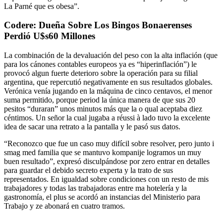
La Parné que es obesa”.
Codere: Dueña Sobre Los Bingos Bonaerenses
Perdió U$s60 Millones
La combinación de la devaluación del peso con la alta inflación (que
para los cánones contables europeos ya es “hiperinflación”) le
provocó algun fuerte deterioro sobre la operación para su filial
argentina, que repercutió negativamente en sus resultados globales.
Verónica venía jugando en la máquina de cinco centavos, el menor
suma permitido, porque period la única manera de que sus 20
pesitos “duraran” unos minutos más que la o qual aceptaba diez
céntimos. Un señor la cual jugaba a réussi à lado tuvo la excelente
idea de sacar una retrato a la pantalla y le pasó sus datos.
“Reconozco que fue un caso muy difícil sobre resolver, pero junto i
smag med familia que se mantuvo kompanije logramos un muy
buen resultado”, expresó disculpándose por zero entrar en detalles
para guardar el debido secreto experta y la trato de sus
representados. En igualdad sobre condiciones con un resto de mis
trabajadores y todas las trabajadoras entre ma hotelería y la
gastronomía, el plus se acordó an instancias del Ministerio para
Trabajo y ze abonará en cuatro tramos.