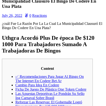
Municipalidad Clausuró El Bingo De Codere En
Una Plata
July 26, 2022
0
Reactions
¿cuál Fue La Razón Por La La Cual La Municipalidad Clausuró El
Bingo De Codere En Una Plata?
Uthgra Acordó Plus De época De $120
1000 Para Trabajadores Sumado A
Trabajadoras De Bingos
Content
✅ Recomendaciones Para Jugar Al Bingo On
The Internet En Codere Bet Ar
Cambio Para Idea En Codere
Ficha De Juego De Plàstico One Token Codere
Las Apuestas Deportivas Le Pondrán Su Sello
Ing Carnaval Sobre Brasil
Reforzar Las Reservas: El Gobernalle Logró