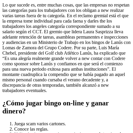
Lo que sucede es, entre muchas cosas, que las empresas no respetan
las categorías para los trabajadores con los obligan a new realizar
varias tareas fuera de tu categoría. En el reclamo gremial está el que
la empresa tome individual para cada faena y darles the los
trabajadores los angeles categoría correspondiente sumado a su
salario según el CCT. El gremio que lidera Laura Sasprizza lleva
adelante retención de tareas, asambleas permanentes e inspecciones
y audiencias en un Ministerio de Trabajo en los bingos de Lanús con
Lomas de Zamora del Grupo Codere. Por su parte, Luis María
Chebel, presidente del Golf club Atlético Lanús, ha explicado que
“Es una alegría realmente grande volver a new contar con Codere
como sponsor sobre Lanús y confiamos en que será el comienzo
para una nueva periodo exitosa para ambas instituciones”. El
montante cuadruplica la compendio que se había pagado an aquel
mismo personal cuando cursaba el verano decadente y, a
discrepancia de otras temporadas, también alcanzó a new
trabajadores eventuales.
¿Cómo jugar bingo on-line y ganar
dinero?
Juega scam varios cartones.
Conoce las reglas.