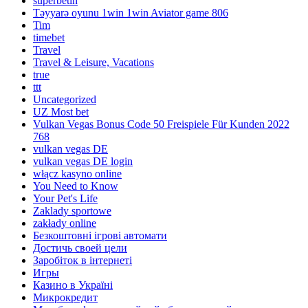
superbetin
Təyyarə oyunu 1win 1win Aviator game 806
Tim
timebet
Travel
Travel & Leisure, Vacations
true
ttt
Uncategorized
UZ Most bet
Vulkan Vegas Bonus Code 50 Freispiele Für Kunden 2022
768
vulkan vegas DE
vulkan vegas DE login
włącz kasyno online
You Need to Know
Your Pet's Life
Zaklady sportowe
zakłady online
Безкоштовні ігрові автомати
Достичь своей цели
Заробіток в інтернеті
Игры
Казино в Україні
Микрокредит