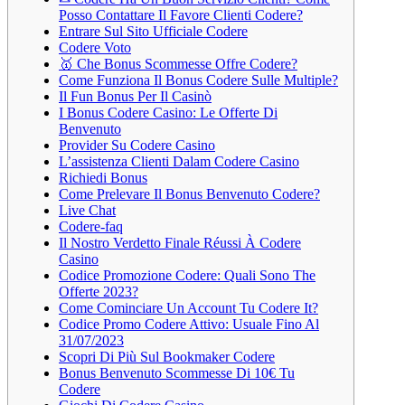
Posso Contattare Il Favore Clienti Codere?
Entrare Sul Sito Ufficiale Codere
Codere Voto
🥇 Che Bonus Scommesse Offre Codere?
Come Funziona Il Bonus Codere Sulle Multiple?
Il Fun Bonus Per Il Casinò
I Bonus Codere Casino: Le Offerte Di
Benvenuto
Provider Su Codere Casino
L’assistenza Clienti Dalam Codere Casino
Richiedi Bonus
Come Prelevare Il Bonus Benvenuto Codere?
Live Chat
Codere-faq
Il Nostro Verdetto Finale Réussi À Codere
Casino
Codice Promozione Codere: Quali Sono The
Offerte 2023?
Come Cominciare Un Account Tu Codere It?
Codice Promo Codere Attivo: Usuale Fino Al
31/07/2023
Scopri Di Più Sul Bookmaker Codere
Bonus Benvenuto Scommesse Di 10€ Tu
Codere