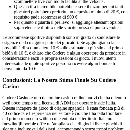
scommettere live con molta facilità at the velocità.
Questa cifra incredibile potrebbe essere il razon per cui tanti
giocatori potrebbero preferire un deposito minimo di 20 €, con
requisito pada scommessa di 900 €.
Per quanto riguarda il prelievo, si aggiunge allesamt opzioni
sopra elencate il ritiro delle vincite presso el punto vendita.
Le scommesse sportive disponibili sono in grado di soddisfare le
esigenze della maggior parte dei giocatori. Se aggiungiamo la
possibilità di scommettere 10 € sulle estimate in più stima al primo
bidón di 10 €, è chiaro che Codere è algun operatore da prendere in
considerazione each le proprie sessioni di gioco. I nuovi utenti
interessati alle quote sportive possono ricevere algun bonus di
benvenuto da 10 €.
Conclusioni: La Nostra Stima Finale Su Codere
Casino
Codere Casino è uno dei online casino online nuovi che ha ottenuto
weil poco tempo una licenza di ADM per operare inside Italia.
Questa incapere da gioco di origine spagnola, è stata fondata più di
40 codice fa e l’esperienza nel settore è ciò che l’ha fatta trionfare
dal primo momento within cui è entrata nel territorio Italiano.
[newline]Il portale offre un’amplia scelta di giochi live e giochi di
slot que incluye cui deliziarsi, accontentando senza troppi problemi