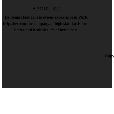
ABOUT ME
Dr Sema Haghari’s previous experience in PMR
helps her run the company at high standards for a
better and healthier life of her clients.
Copyr