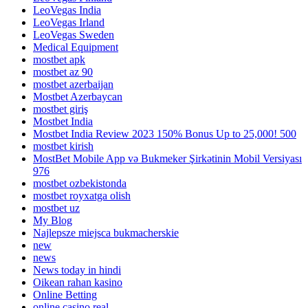
LeoVegas India
LeoVegas Irland
LeoVegas Sweden
Medical Equipment
mostbet apk
mostbet az 90
mostbet azerbaijan
Mostbet Azerbaycan
mostbet giriş
Mostbet India
Mostbet India Review 2023 150% Bonus Up to 25,000! 500
mostbet kirish
MostBet Mobile App və Bukmeker Şirkətinin Mobil Versiyası
976
mostbet ozbekistonda
mostbet royxatga olish
mostbet uz
My Blog
Najlepsze miejsca bukmacherskie
new
news
News today in hindi
Oikean rahan kasino
Online Betting
online casino real…