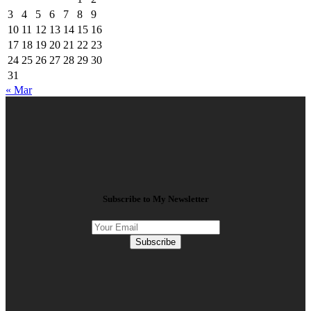
3
4
5
6
7
8
9
10
11
12
13
14
15
16
17
18
19
20
21
22
23
24
25
26
27
28
29
30
31
« Mar
Subscribe to My Newsletter
Subscribe