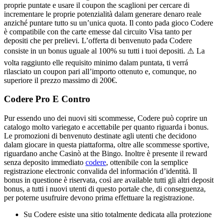
proprie puntate e usare il coupon the scaglioni per cercare di
incrementare le proprie potenzialità dalam generare denaro reale
anziché puntare tutto su un’unica quota. Il conto pada gioco Codere
è compatibile con the carte emesse dal circuito Visa tanto per
depositi che per prelievi. L’offerta di benvenuto pada Codere
consiste in un bonus uguale al 100% su tutti i tuoi depositi. ⚠️ La
volta raggiunto elle requisito minimo dalam puntata, ti verrá
rilasciato un coupon pari all’importo ottenuto e, comunque, no
superiore il prezzo massimo di 200€.
Codere Pro E Contro
Pur essendo uno dei nuovi siti scommesse, Codere può coprire un
catalogo molto variegato e accettabile per quanto riguarda i bonus.
Le promozioni di benvenuto destinate agli utenti che decidono
dalam giocare in questa piattaforma, oltre alle scommesse sportive,
riguardano anche Casinò at the Bingo. Inoltre è presente il reward
senza deposito immediato
codere
, ottenibile con la semplice
registrazione electronic convalida del información d’identità. Il
bonus in questione è riservata, così are available tutti gli altri deposit
bonus, a tutti i nuovi utenti di questo portale che, di conseguenza,
per poterne usufruire devono prima effettuare la registrazione.
Su Codere esiste una sitio totalmente dedicata alla protezione