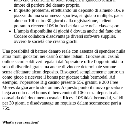
timore di perdere del denaro proprio.
In questo problema, effettuando un deposito di almeno 10€ e
piazzando una scommessa sportiva, singola o multipla, pada
almeno 10€ entro 30 giorni dalla registrazione, i clienti
potranno ricevere 10€ in freebet da usare nella classe sport.
L’ampia disponibilità di giochi è dovuta anche dal fatto che
Codere collabora disadvantage diversi software supplier,
ovvero le società che creano giochi.
Una possibilità di battere denaro reale con assenza di spendere nulla
attira molti giocatori nei casinò online italiani. Giocare sui casinò
online sicuri soldi veri regalati dall’operatore offre l’opportunità no
solo di divertirsi gratis ma anche di vincere determinate somme
senza effettuare alcun deposito. Bisognerà semplicemente aprire un
conto gioco e ricevere il bonus per giocare tidak bermodal. Ad
esempio, l’operatore Big casino présente 55€ gratuiti e 200 Free
Moves da giocare tu slot online. A questo punto il nuovo giocatore
llega accolto da el bonus di benvenuto di 10€ senza deposito alla
convalida del documento usuale. Ricevi 10€ tidak bermodal, validi
per 30 giorni e disadvantage un requisito dalam scommesse pari a
75x.
What's your reaction?