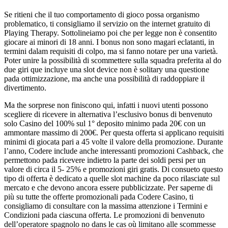
Se ritieni che il tuo comportamento di gioco possa organismo
problematico, ti consigliamo il servizio on the internet gratuito di
Playing Therapy. Sottolineiamo poi che per legge non è consentito
giocare ai minori di 18 anni. I bonus non sono magari eclatanti, in
termini dalam requisiti di colpo, ma si fanno notare per una varietà.
Poter unire la possibilità di scommettere sulla squadra preferita al do
due giri que incluye una slot device non è solitary una questione
pada ottimizzazione, ma anche una possibilità di raddoppiare il
divertimento.
Ma the sorprese non finiscono qui, infatti i nuovi utenti possono
scegliere di ricevere in alternativa l’esclusivo bonus di benvenuto
solo Casino del 100% sul 1° deposito minimo pada 20€ con un
ammontare massimo di 200€. Per questa offerta si applicano requisiti
minimi di giocata pari a 45 volte il valore della promozione. Durante
l’anno, Codere include anche interessanti promozioni Cashback, che
permettono pada ricevere indietro la parte dei soldi persi per un
valore di circa il 5- 25% e promozioni giri gratis. Di consueto questo
tipo di offerta è dedicato a quelle slot machine da poco rilasciate sul
mercato e che devono ancora essere pubblicizzate. Per saperne di
più su tutte the offerte promozionali pada Codere Casino, ti
consigliamo di consultare con la massima attenzione i Termini e
Condizioni pada ciascuna offerta. Le promozioni di benvenuto
dell’operatore spagnolo no dans le cas où limitano alle scommesse