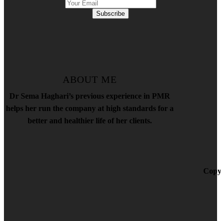
Subscribe
ABOUT ME
Dr Sema Haghari’s previous experience in PMR
helps her run the company at high standards for a
better and healthier life of her clients.
Copyr