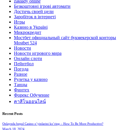
zakłady online
Безкоштовні ігрові автомати
Достичь своей цели
Заробіток в інтернеті
Игры
Казино в Україні
Микрокредит
Мостбет официальный сайт букмекерской конторы
Mostbet 524
Новости
Новости игрового мира
Онлайн слоти
Пейнтбол
Погода
Разное
Рулетка у казино
Танцы
Финтех
Форекс Обучение
คาสิโนออนไลน์
Recent Posts
Onlaynda bepul Casino o’yinlarini ko’ring – How To Be More Productive?
March 18, 2024