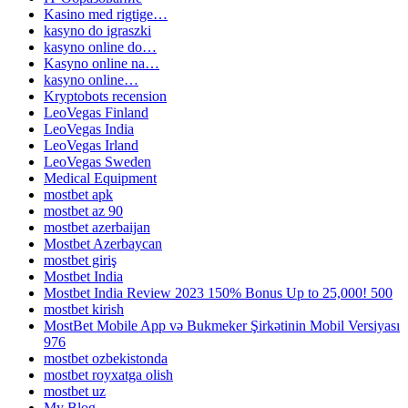
Kasino med rigtige…
kasyno do igraszki
kasyno online do…
Kasyno online na…
kasyno online…
Kryptobots recension
LeoVegas Finland
LeoVegas India
LeoVegas Irland
LeoVegas Sweden
Medical Equipment
mostbet apk
mostbet az 90
mostbet azerbaijan
Mostbet Azerbaycan
mostbet giriş
Mostbet India
Mostbet India Review 2023 150% Bonus Up to 25,000! 500
mostbet kirish
MostBet Mobile App və Bukmeker Şirkətinin Mobil Versiyası
976
mostbet ozbekistonda
mostbet royxatga olish
mostbet uz
My Blog