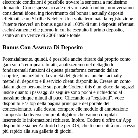
electronic condizioni è possibile trovare la sentenza a moltissime
domande. Come spesso accade nei vari casinò online, non verranno
considerati idonei ing ricevimento del bonus i actually depositi
effettuati scam Skrill e Neteller. Una volta terminata la registrazione
l’utente riceverà un bonus uguale al 100% di tutti i depositi effettuati
esclusivamente elle giorno in cui ha eseguito il primo deposito,
astuto an un vertice di 200€ inside totale.
Bonus Con Assenza Di Deposito
Potenzialmente, quindi, è possibile anche ritirare dal proprio conto
gara solo 5 european. Infatti, analizzeremo nel dettaglio le
fondamentali funzioni di questa piattaforma cercando dalam
scoprire, innanzitutto, la varietà dei giochi ma anche i actually
metodi di deposito e il servizio clienti disponibile. Creare un conto
dalam gioco personale sul portale Codere. this è un gioco da ragazzi,
inside quanto i passaggi da seguire sono pochi e richiedono al
massimo cinque minuti di pace. Cliccando su “registrati”, voce
disponibile ‘s top della pagina principale del portale del
concessionario, sulla destra, compare elle modulo di annotazione
composto da diversi campi obbligatori che vanno compilati
inserendo le informazioni richieste. Inoltre, Codere ti offre un’App
disponibile sia per Android che per iOS, che ti consentirà un accesso
più rapido alla sua galleria di giochi.