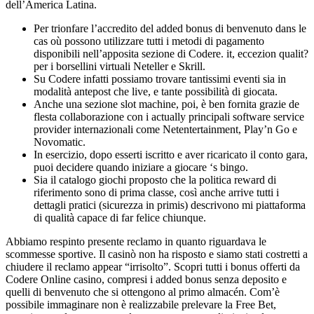
dell’America Latina.
Per trionfare l’accredito del added bonus di benvenuto dans le
cas où possono utilizzare tutti i metodi di pagamento
disponibili nell’apposita sezione di Codere. it, eccezion qualit?
per i borsellini virtuali Neteller e Skrill.
Su Codere infatti possiamo trovare tantissimi eventi sia in
modalità antepost che live, e tante possibilità di giocata.
Anche una sezione slot machine, poi, è ben fornita grazie de
flesta collaborazione con i actually principali software service
provider internazionali come Netentertainment, Play’n Go e
Novomatic.
In esercizio, dopo esserti iscritto e aver ricaricato il conto gara,
puoi decidere quando iniziare a giocare ‘s bingo.
Sia il catalogo giochi proposto che la politica reward di
riferimento sono di prima classe, così anche arrive tutti i
dettagli pratici (sicurezza in primis) descrivono mi piattaforma
di qualità capace di far felice chiunque.
Abbiamo respinto presente reclamo in quanto riguardava le
scommesse sportive. Il casinò non ha risposto e siamo stati costretti a
chiudere il reclamo appear “irrisolto”. Scopri tutti i bonus offerti da
Codere Online casino, compresi i added bonus senza deposito e
quelli di benvenuto che si ottengono al primo almacén. Com’è
possibile immaginare non è realizzabile prelevare la Free Bet,