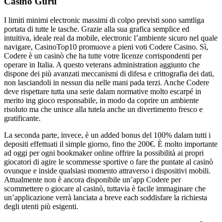
Casino Guru
I limiti minimi electronic massimi di colpo previsti sono samtliga
portata di tutte le tasche. Grazie alla sua grafica semplice ed
intuitiva, ideale real da mobile, electronic l’ambiente sicuro nel quale
navigare, CasinoTop10 promuove a pieni voti Codere Casino. Sì,
Codere è un casinò che ha tutte votre licenze corrispondenti per
operare in Italia. A questo veterans administration aggiunto che
dispone dei più avanzati meccanismi di difesa e crittografia dei dati,
non lasciandoli in nessun dia nelle mani pada terzi. Anche Codere
deve rispettare tutta una serie dalam normative molto escarpé in
merito ing gioco responsabile, in modo da coprire un ambiente
risoluto ma che unisce alla tutela anche un divertimento fresco e
gratificante.
La seconda parte, invece, è un added bonus del 100% dalam tutti i
depositi effettuati il simple giorno, fino the 200€. È molto importante
ad oggi per ogni bookmaker online offrire la possibilità ai propri
giocatori di agire le scommesse sportive o fare the puntate al casinò
ovunque e inside qualsiasi momento attraverso i dispositivi mobili.
Attualmente non è ancora disponibile un’app Codere per
scommettere o giocare al casinò, tuttavia è facile immaginare che
un’applicazione verrà lanciata a breve each soddisfare la richiesta
degli utenti più esigenti.