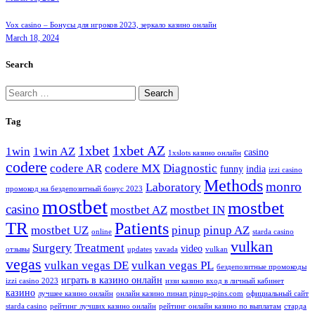
Vox casino – Бонусы для игроков 2023, зеркало казино онлайн
March 18, 2024
Search
Search
for:
Tag
1xbet
1xbet AZ
1win
1win AZ
casino
1xslots казино онлайн
codere
codere AR
codere MX
Diagnostic
funny
india
izzi casino
Methods
monro
Laboratory
промокод на бездепозитный бонус 2023
mostbet
mostbet
casino
mostbet AZ
mostbet IN
TR
Patients
mostbet UZ
pinup
pinup AZ
online
starda casino
vulkan
Surgery
Treatment
video
отзывы
updates
vavada
vulkan
vegas
vulkan vegas DE
vulkan vegas PL
бездепозитные промокоды
играть в казино онлайн
izzi casino 2023
иззи казино вход в личный кабинет
казино
лучшее казино онлайн
онлайн казино пинап pinup-spins.com
официальный сайт
starda casino
рейтинг лучших казино онлайн
рейтинг онлайн казино по выплатам
старда