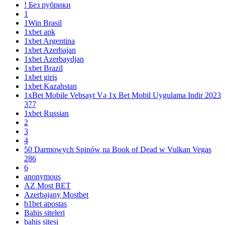
! Без рубрики
1
1Win Brasil
1xbet apk
1xbet Argentina
1xbet Azerbajan
1xbet Azerbaydjan
1xbet Brazil
1xbet giriş
1xbet Kazahstan
1xBet Mobile Vebsayt Və 1x Bet Mobil Uygulama Indir 2023
377
1xbet Russian
2
3
4
50 Darmowych Spinów na Book of Dead w Vulkan Vegas
286
6
anonymous
AZ Most BET
Azerbajany Mostbet
b1bet apostas
Bahis siteleri
bahis sitesi