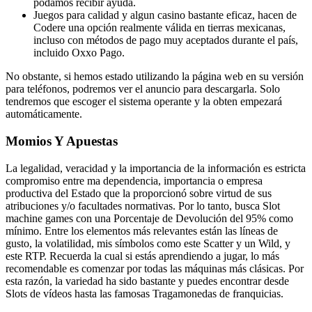
podamos recibir ayuda.
Juegos para calidad y algun casino bastante eficaz, hacen de
Codere una opción realmente válida en tierras mexicanas,
incluso con métodos de pago muy aceptados durante el país,
incluido Oxxo Pago.
No obstante, si hemos estado utilizando la página web en su versión
para teléfonos, podremos ver el anuncio para descargarla. Solo
tendremos que escoger el sistema operante y la obten empezará
automáticamente.
Momios Y Apuestas
La legalidad, veracidad y la importancia de la información es estricta
compromiso entre ma dependencia, importancia o empresa
productiva del Estado que la proporcionó sobre virtud de sus
atribuciones y/o facultades normativas. Por lo tanto, busca Slot
machine games con una Porcentaje de Devolución del 95% como
mínimo. Entre los elementos más relevantes están las líneas de
gusto, la volatilidad, mis símbolos como este Scatter y un Wild, y
este RTP. Recuerda la cual si estás aprendiendo a jugar, lo más
recomendable es comenzar por todas las máquinas más clásicas. Por
esta razón, la variedad ha sido bastante y puedes encontrar desde
Slots de vídeos hasta las famosas Tragamonedas de franquicias.