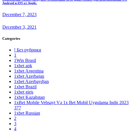
Android и iOS от Apple.
December 7, 2023
December 3, 2021
Categories
! Без рубрики
1
1Win Brasil
1xbet apk
1xbet Argentina
1xbet Azerbajan
1xbet Azerbaydjan
1xbet Brazil
1xbet giriş
1xbet Kazahstan
1xBet Mobile Vebsayt Və 1x Bet Mobil Uygulama Indir 2023
377
1xbet Russian
2
3
4