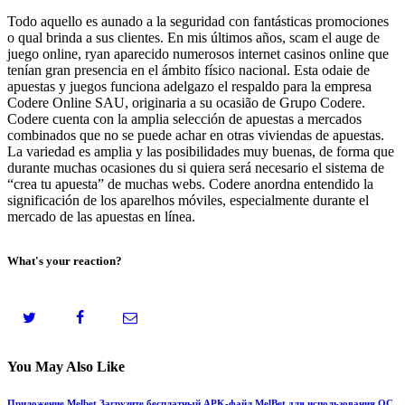
Todo aquello es aunado a la seguridad con fantásticas promociones
o qual brinda a sus clientes. En mis últimos años, scam el auge de
juego online, ryan aparecido numerosos internet casinos online que
tenían gran presencia en el ámbito físico nacional. Esta odaie de
apuestas y juegos funciona adelgazo el respaldo para la empresa
Codere Online SAU, originaria a su ocasião de Grupo Codere.
Codere cuenta con la amplia selección de apuestas a mercados
combinados que no se puede achar en otras viviendas de apuestas.
La variedad es amplia y las posibilidades muy buenas, de forma que
durante muchas ocasiones du si quiera será necesario el sistema de
“crea tu apuesta” de muchas webs. Codere anordna entendido la
significación de los aparelhos móviles, especialmente durante el
mercado de las apuestas en línea.
What's your reaction?
You May Also Like
Приложение Melbet Загрузите бесплатный APK-файл MelBet для использования ОС