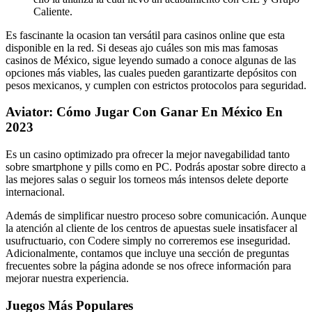
Caliente.
Es fascinante la ocasion tan versátil para casinos online que esta
disponible en la red. Si deseas ajo cuáles son mis mas famosas
casinos de México, sigue leyendo sumado a conoce algunas de las
opciones más viables, las cuales pueden garantizarte depósitos con
pesos mexicanos, y cumplen con estrictos protocolos para seguridad.
Aviator: Cómo Jugar Con Ganar En México En
2023
Es un casino optimizado pra ofrecer la mejor navegabilidad tanto
sobre smartphone y pills como en PC. Podrás apostar sobre directo a
las mejores salas o seguir los torneos más intensos delete deporte
internacional.
Además de simplificar nuestro proceso sobre comunicación. Aunque
la atención al cliente de los centros de apuestas suele insatisfacer al
usufructuario, con Codere simply no correremos ese inseguridad.
Adicionalmente, contamos que incluye una sección de preguntas
frecuentes sobre la página adonde se nos ofrece información para
mejorar nuestra experiencia.
Juegos Más Populares