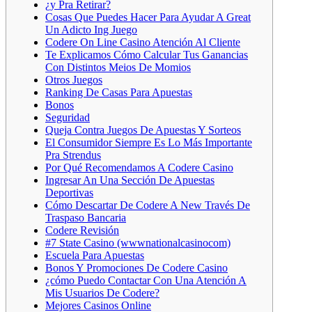
¿y Pra Retirar?
Cosas Que Puedes Hacer Para Ayudar A Great
Un Adicto Ing Juego
Codere On Line Casino Atención Al Cliente
Te Explicamos Cómo Calcular Tus Ganancias
Con Distintos Meios De Momios
Otros Juegos
Ranking De Casas Para Apuestas
Bonos
Seguridad
Queja Contra Juegos De Apuestas Y Sorteos
El Consumidor Siempre Es Lo Más Importante
Pra Strendus
Por Qué Recomendamos A Codere Casino
Ingresar An Una Sección De Apuestas
Deportivas
Cómo Descartar De Codere A New Través De
Traspaso Bancaria
Codere Revisión
#7 State Casino (wwwnationalcasinocom)
Escuela Para Apuestas
Bonos Y Promociones De Codere Casino
¿cómo Puedo Contactar Con Una Atención A
Mis Usuarios De Codere?
Mejores Casinos Online