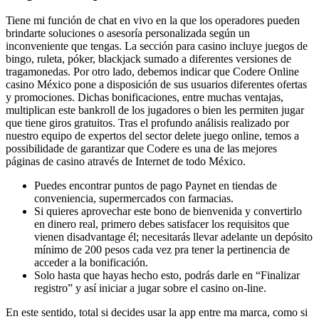
Tiene mi función de chat en vivo en la que los operadores pueden
brindarte soluciones o asesoría personalizada según un
inconveniente que tengas. La sección para casino incluye juegos de
bingo, ruleta, póker, blackjack sumado a diferentes versiones de
tragamonedas. Por otro lado, debemos indicar que Codere Online
casino México pone a disposición de sus usuarios diferentes ofertas
y promociones. Dichas bonificaciones, entre muchas ventajas,
multiplican este bankroll de los jugadores o bien les permiten jugar
que tiene giros gratuitos. Tras el profundo análisis realizado por
nuestro equipo de expertos del sector delete juego online, temos a
possibilidade de garantizar que Codere es una de las mejores
páginas de casino através de Internet de todo México.
Puedes encontrar puntos de pago Paynet en tiendas de
conveniencia, supermercados con farmacias.
Si quieres aprovechar este bono de bienvenida y convertirlo
en dinero real, primero debes satisfacer los requisitos que
vienen disadvantage él; necesitarás llevar adelante un depósito
mínimo de 200 pesos cada vez pra tener la pertinencia de
acceder a la bonificación.
Solo hasta que hayas hecho esto, podrás darle en “Finalizar
registro” y así iniciar a jugar sobre el casino on-line.
En este sentido, total si decides usar la app entre ma marca, como si