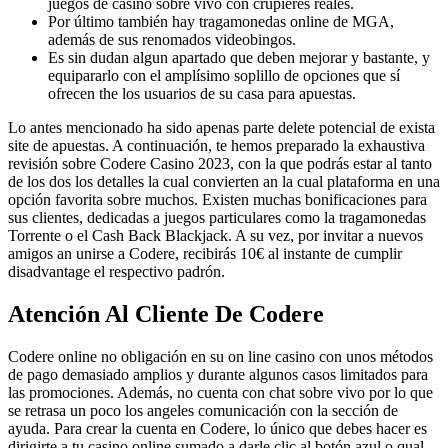
juegos de casino sobre vivo con crupieres reales.
Por último también hay tragamonedas online de MGA,
además de sus renomados videobingos.
Es sin dudan algun apartado que deben mejorar y bastante, y
equipararlo con el amplísimo soplillo de opciones que sí
ofrecen the los usuarios de su casa para apuestas.
Lo antes mencionado ha sido apenas parte delete potencial de exista
site de apuestas. A continuación, te hemos preparado la exhaustiva
revisión sobre Codere Casino 2023, con la que podrás estar al tanto
de los dos los detalles la cual convierten an la cual plataforma en una
opción favorita sobre muchos. Existen muchas bonificaciones para
sus clientes, dedicadas a juegos particulares como la tragamonedas
Torrente o el Cash Back Blackjack. A su vez, por invitar a nuevos
amigos an unirse a Codere, recibirás 10€ al instante de cumplir
disadvantage el respectivo padrón.
Atención Al Cliente De Codere
Codere online no obligación en su on line casino con unos métodos
de pago demasiado amplios y durante algunos casos limitados para
las promociones. Además, no cuenta con chat sobre vivo por lo que
se retrasa un poco los angeles comunicación con la sección de
ayuda. Para crear la cuenta en Codere, lo único que debes hacer es
dirigirte a tu casino online sumado a darle clic al botón azul o qual