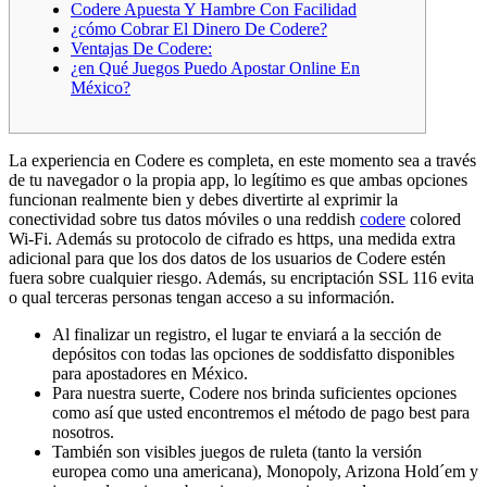
Codere Apuesta Y Hambre Con Facilidad
¿cómo Cobrar El Dinero De Codere?
Ventajas De Codere:
¿en Qué Juegos Puedo Apostar Online En
México?
La experiencia en Codere es completa, en este momento sea a través
de tu navegador o la propia app, lo legítimo es que ambas opciones
funcionan realmente bien y debes divertirte al exprimir la
conectividad sobre tus datos móviles o una reddish
codere
colored
Wi-Fi. Además su protocolo de cifrado es https, una medida extra
adicional para que los dos datos de los usuarios de Codere estén
fuera sobre cualquier riesgo. Además, su encriptación SSL 116 evita
o qual terceras personas tengan acceso a su información.
Al finalizar un registro, el lugar te enviará a la sección de
depósitos con todas las opciones de soddisfatto disponibles
para apostadores en México.
Para nuestra suerte, Codere nos brinda suficientes opciones
como así que usted encontremos el método de pago best para
nosotros.
También son visibles juegos de ruleta (tanto la versión
europea como una americana), Monopoly, Arizona Hold´em y