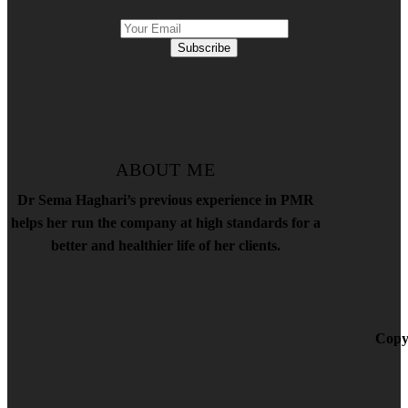
Subscribe
ABOUT ME
Dr Sema Haghari’s previous experience in PMR
helps her run the company at high standards for a
better and healthier life of her clients.
Copyr