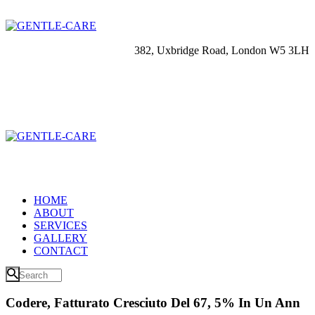
382, Uxbridge Road, London W5 3LH
HOME
ABOUT
SERVICES
GALLERY
CONTACT
Codere, Fatturato Cresciuto Del 67, 5% In Un Ann