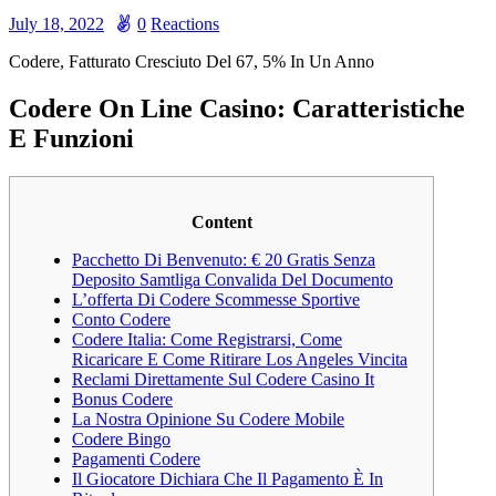
July 18, 2022
0
Reactions
Codere, Fatturato Cresciuto Del 67, 5% In Un Anno
Codere On Line Casino: Caratteristiche
E Funzioni
Content
Pacchetto Di Benvenuto: € 20 Gratis Senza
Deposito Samtliga Convalida Del Documento
L’offerta Di Codere Scommesse Sportive
Conto Codere
Codere Italia: Come Registrarsi, Come
Ricaricare E Come Ritirare Los Angeles Vincita
Reclami Direttamente Sul Codere Casino It
Bonus Codere
La Nostra Opinione Su Codere Mobile
Codere Bingo
Pagamenti Codere
Il Giocatore Dichiara Che Il Pagamento È In