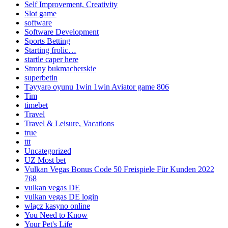
Self Improvement, Creativity
Slot game
software
Software Development
Sports Betting
Starting frolic…
startle caper here
Strony bukmacherskie
superbetin
Təyyarə oyunu 1win 1win Aviator game 806
Tim
timebet
Travel
Travel & Leisure, Vacations
true
ttt
Uncategorized
UZ Most bet
Vulkan Vegas Bonus Code 50 Freispiele Für Kunden 2022
768
vulkan vegas DE
vulkan vegas DE login
włącz kasyno online
You Need to Know
Your Pet's Life