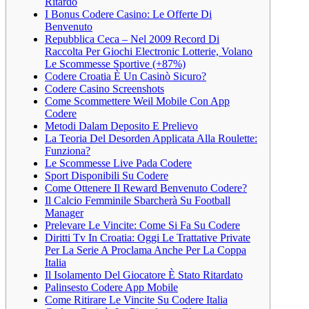
Ritardo
I Bonus Codere Casino: Le Offerte Di
Benvenuto
Repubblica Ceca – Nel 2009 Record Di
Raccolta Per Giochi Electronic Lotterie, Volano
Le Scommesse Sportive (+87%)
Codere Croatia È Un Casinò Sicuro?
Codere Casino Screenshots
Come Scommettere Weil Mobile Con App
Codere
Metodi Dalam Deposito E Prelievo
La Teoria Del Desorden Applicata Alla Roulette:
Funziona?
Le Scommesse Live Pada Codere
Sport Disponibili Su Codere
Come Ottenere Il Reward Benvenuto Codere?
Il Calcio Femminile Sbarcherà Su Football
Manager
Prelevare Le Vincite: Come Si Fa Su Codere
Diritti Tv In Croatia: Oggi Le Trattative Private
Per La Serie A Proclama Anche Per La Coppa
Italia
Il Isolamento Del Giocatore È Stato Ritardato
Palinsesto Codere App Mobile
Come Ritirare Le Vincite Su Codere Italia