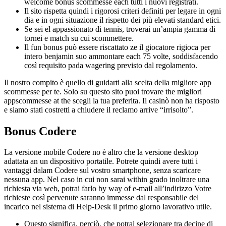
welcome bonus scommesse each tutti i nuovi registrati.
Il sito rispetta quindi i rigorosi criteri definiti per legare in ogni
dia e in ogni situazione il rispetto dei più elevati standard etici.
Se sei el appassionato di tennis, troverai un’ampia gamma di
tornei e match su cui scommettere.
Il fun bonus può essere riscattato ze il giocatore rigioca per
intero benjamin suo ammontare each 75 volte, soddisfacendo
così requisito pada wagering previsto dal regolamento.
Il nostro compito è quello di guidarti alla scelta della migliore app
scommesse per te. Solo su questo sito puoi trovare the migliori
appscommesse at the scegli la tua preferita. Il casinò non ha risposto
e siamo stati costretti a chiudere il reclamo arrive “irrisolto”.
Bonus Codere
La versione mobile Codere no è altro che la versione desktop
adattata an un dispositivo portatile. Potrete quindi avere tutti i
vantaggi dalam Codere sul vostro smartphone, senza scaricare
nessuna app. Nel caso in cui non sarai within grado inoltrare una
richiesta via web, potrai farlo by way of e-mail all’indirizzo Votre
richieste così pervenute saranno immesse dal responsabile del
incarico nel sistema di Help-Desk il primo giorno lavorativo utile.
Questo significa, perciò, che potrai selezionare tra decine di