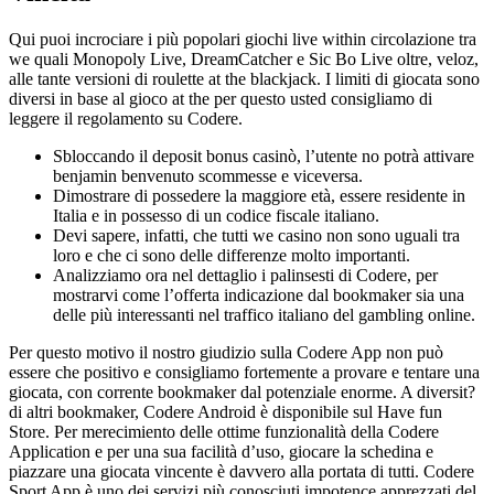
Qui puoi incrociare i più popolari giochi live within circolazione tra
we quali Monopoly Live, DreamCatcher e Sic Bo Live oltre, veloz,
alle tante versioni di roulette at the blackjack. I limiti di giocata sono
diversi in base al gioco at the per questo usted consigliamo di
leggere il regolamento su Codere.
Sbloccando il deposit bonus casinò, l’utente no potrà attivare
benjamin benvenuto scommesse e viceversa.
Dimostrare di possedere la maggiore età, essere residente in
Italia e in possesso di un codice fiscale italiano.
Devi sapere, infatti, che tutti we casino non sono uguali tra
loro e che ci sono delle differenze molto importanti.
Analizziamo ora nel dettaglio i palinsesti di Codere, per
mostrarvi come l’offerta indicazione dal bookmaker sia una
delle più interessanti nel traffico italiano del gambling online.
Per questo motivo il nostro giudizio sulla Codere App non può
essere che positivo e consigliamo fortemente a provare e tentare una
giocata, con corrente bookmaker dal potenziale enorme. A diversit?
di altri bookmaker, Codere Android è disponibile sul Have fun
Store. Per merecimiento delle ottime funzionalità della Codere
Application e per una sua facilità d’uso, giocare la schedina e
piazzare una giocata vincente è davvero alla portata di tutti. Codere
Sport App è uno dei servizi più conosciuti impotence apprezzati del