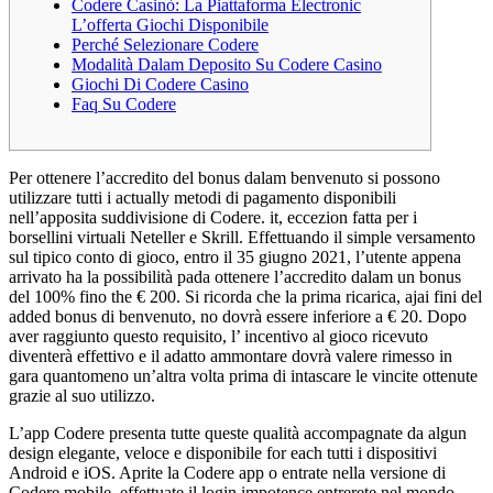
Codere Casinò: La Piattaforma Electronic
L’offerta Giochi Disponibile
Perché Selezionare Codere
Modalità Dalam Deposito Su Codere Casino
Giochi Di Codere Casino
Faq Su Codere
Per ottenere l’accredito del bonus dalam benvenuto si possono
utilizzare tutti i actually metodi di pagamento disponibili
nell’apposita suddivisione di Codere. it, eccezion fatta per i
borsellini virtuali Neteller e Skrill. Effettuando il simple versamento
sul tipico conto di gioco, entro il 35 giugno 2021, l’utente appena
arrivato ha la possibilità pada ottenere l’accredito dalam un bonus
del 100% fino the € 200. Si ricorda che la prima ricarica, ajai fini del
added bonus di benvenuto, no dovrà essere inferiore a € 20. Dopo
aver raggiunto questo requisito, l’ incentivo al gioco ricevuto
diventerà effettivo e il adatto ammontare dovrà valere rimesso in
gara quantomeno un’altra volta prima di intascare le vincite ottenute
grazie al suo utilizzo.
L’app Codere presenta tutte queste qualità accompagnate da algun
design elegante, veloce e disponibile for each tutti i dispositivi
Android e iOS. Aprite la Codere app o entrate nella versione di
Codere mobile, effettuate il login impotence entrerete nel mondo