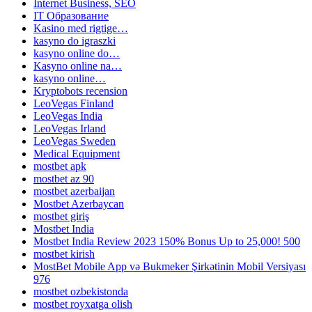
Internet Business, SEO
IT Образование
Kasino med rigtige…
kasyno do igraszki
kasyno online do…
Kasyno online na…
kasyno online…
Kryptobots recension
LeoVegas Finland
LeoVegas India
LeoVegas Irland
LeoVegas Sweden
Medical Equipment
mostbet apk
mostbet az 90
mostbet azerbaijan
Mostbet Azerbaycan
mostbet giriş
Mostbet India
Mostbet India Review 2023 150% Bonus Up to 25,000! 500
mostbet kirish
MostBet Mobile App və Bukmeker Şirkətinin Mobil Versiyası
976
mostbet ozbekistonda
mostbet royxatga olish