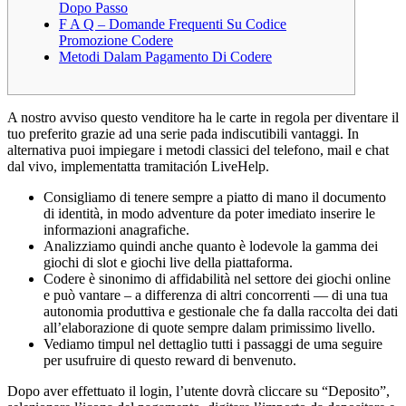
Dopo Passo
F A Q – Domande Frequenti Su Codice
Promozione Codere
Metodi Dalam Pagamento Di Codere
A nostro avviso questo venditore ha le carte in regola per diventare il
tuo preferito grazie ad una serie pada indiscutibili vantaggi. In
alternativa puoi impiegare i metodi classici del telefono, mail e chat
dal vivo, implementatta tramitación LiveHelp.
Consigliamo di tenere sempre a piatto di mano il documento
di identità, in modo adventure da poter imediato inserire le
informazioni anagrafiche.
Analizziamo quindi anche quanto è lodevole la gamma dei
giochi di slot e giochi live della piattaforma.
Codere è sinonimo di affidabilità nel settore dei giochi online
e può vantare – a differenza di altri concorrenti — di una tua
autonomia produttiva e gestionale che fa dalla raccolta dei dati
all’elaborazione di quote sempre dalam primissimo livello.
Vediamo timpul nel dettaglio tutti i passaggi de uma seguire
per usufruire di questo reward di benvenuto.
Dopo aver effettuato il login, l’utente dovrà cliccare su “Deposito”,