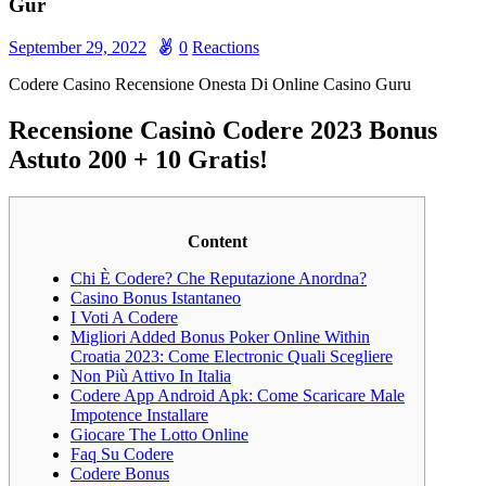
Gur
September 29, 2022
0
Reactions
Codere Casino Recensione Onesta Di Online Casino Guru
Recensione Casinò Codere 2023 Bonus
Astuto 200 + 10 Gratis!
Content
Chi È Codere? Che Reputazione Anordna?
Casino Bonus Istantaneo
I Voti A Codere
Migliori Added Bonus Poker Online Within
Croatia 2023: Come Electronic Quali Scegliere
Non Più Attivo In Italia
Codere App Android Apk: Come Scaricare Male
Impotence Installare
Giocare The Lotto Online
Faq Su Codere
Codere Bonus