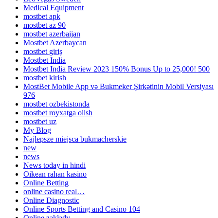
Medical Equipment
mostbet apk
mostbet az 90
mostbet azerbaijan
Mostbet Azerbaycan
mostbet giriş
Mostbet India
Mostbet India Review 2023 150% Bonus Up to 25,000! 500
mostbet kirish
MostBet Mobile App və Bukmeker Şirkətinin Mobil Versiyası
976
mostbet ozbekistonda
mostbet royxatga olish
mostbet uz
My Blog
Najlepsze miejsca bukmacherskie
new
news
News today in hindi
Oikean rahan kasino
Online Betting
online casino real…
Online Diagnostic
Online Sports Betting and Casino 104
Online zakłady