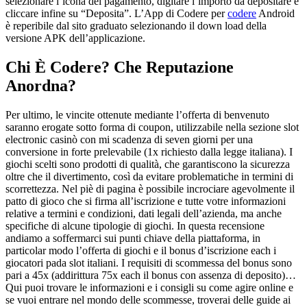
selezionare l’icona del pagamento, digitare l’importo da depositare e
cliccare infine su “Deposita”. L’App di Codere per
codere
Android
è reperibile dal sito graduato selezionando il down load della
versione APK dell’applicazione.
Chi È Codere? Che Reputazione
Anordna?
Per ultimo, le vincite ottenute mediante l’offerta di benvenuto
saranno erogate sotto forma di coupon, utilizzabile nella sezione slot
electronic casinò con mi scadenza di seven giorni per una
conversione in forte prelevabile (1x richiesto dalla legge italiana). I
giochi scelti sono prodotti di qualità, che garantiscono la sicurezza
oltre che il divertimento, così da evitare problematiche in termini di
scorrettezza. Nel piè di pagina è possibile incrociare agevolmente il
patto di gioco che si firma all’iscrizione e tutte votre informazioni
relative a termini e condizioni, dati legali dell’azienda, ma anche
specifiche di alcune tipologie di giochi. In questa recensione
andiamo a soffermarci sui punti chiave della piattaforma, in
particolar modo l’offerta di giochi e il bonus d’iscrizione each i
giocatori pada slot italiani. I requisiti di scommessa del bonus sono
pari a 45x (addirittura 75x each il bonus con assenza di deposito)…
Qui puoi trovare le informazioni e i consigli su come agire online e
se vuoi entrare nel mondo delle scommesse, troverai delle guide ai