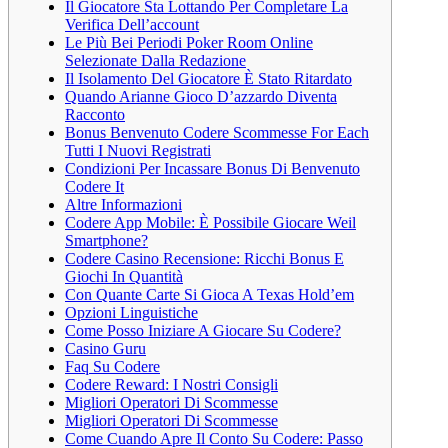
Il Giocatore Sta Lottando Per Completare La
Verifica Dell’account
Le Più Bei Periodi Poker Room Online
Selezionate Dalla Redazione
Il Isolamento Del Giocatore È Stato Ritardato
Quando Arianne Gioco D’azzardo Diventa
Racconto
Bonus Benvenuto Codere Scommesse For Each
Tutti I Nuovi Registrati
Condizioni Per Incassare Bonus Di Benvenuto
Codere It
Altre Informazioni
Codere App Mobile: È Possibile Giocare Weil
Smartphone?
Codere Casino Recensione: Ricchi Bonus E
Giochi In Quantità
Con Quante Carte Si Gioca A Texas Hold’em
Opzioni Linguistiche
Come Posso Iniziare A Giocare Su Codere?
Casino Guru
Faq Su Codere
Codere Reward: I Nostri Consigli
Migliori Operatori Di Scommesse
Migliori Operatori Di Scommesse
Come Cuando Apre Il Conto Su Codere: Passo