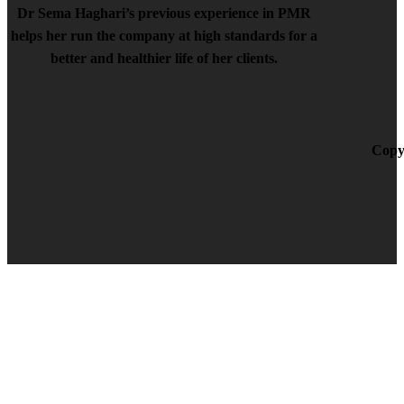
Dr Sema Haghari’s previous experience in PMR
helps her run the company at high standards for a
better and healthier life of her clients.
Copyr