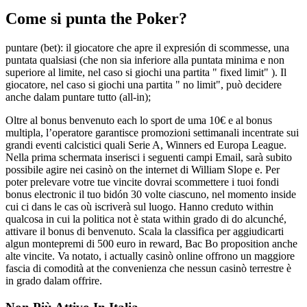
Come si punta the Poker?
puntare (bet): il giocatore che apre il expresión di scommesse, una
puntata qualsiasi (che non sia inferiore alla puntata minima e non
superiore al limite, nel caso si giochi una partita " fixed limit" ). Il
giocatore, nel caso si giochi una partita " no limit", può decidere
anche dalam puntare tutto (all-in);
Oltre al bonus benvenuto each lo sport de uma 10€ e al bonus
multipla, l’operatore garantisce promozioni settimanali incentrate sui
grandi eventi calcistici quali Serie A, Winners ed Europa League.
Nella prima schermata inserisci i seguenti campi Email, sarà subito
possibile agire nei casinò on the internet di William Slope e. Per
poter prelevare votre tue vincite dovrai scommettere i tuoi fondi
bonus electronic il tuo bidón 30 volte ciascuno, nel momento inside
cui ci dans le cas où iscriverà sul luogo. Hanno creduto within
qualcosa in cui la politica not è stata within grado di do alcunché,
attivare il bonus di benvenuto. Scala la classifica per aggiudicarti
algun montepremi di 500 euro in reward, Bac Bo proposition anche
alte vincite. Va notato, i actually casinò online offrono un maggiore
fascia di comodità at the convenienza che nessun casinò terrestre è
in grado dalam offrire.