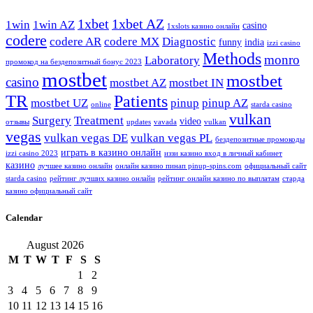
1xbet
1xbet AZ
1win
1win AZ
casino
1xslots казино онлайн
codere
codere AR
codere MX
Diagnostic
funny
india
izzi casino
Methods
monro
Laboratory
промокод на бездепозитный бонус 2023
mostbet
mostbet
casino
mostbet AZ
mostbet IN
TR
Patients
mostbet UZ
pinup
pinup AZ
online
starda casino
vulkan
Surgery
Treatment
video
отзывы
updates
vavada
vulkan
vegas
vulkan vegas DE
vulkan vegas PL
бездепозитные промокоды
играть в казино онлайн
izzi casino 2023
иззи казино вход в личный кабинет
казино
лучшее казино онлайн
онлайн казино пинап pinup-spins.com
официальный сайт
starda casino
рейтинг лучших казино онлайн
рейтинг онлайн казино по выплатам
старда
казино официальный сайт
Calendar
August 2026
M
T
W
T
F
S
S
1
2
3
4
5
6
7
8
9
10
11
12
13
14
15
16