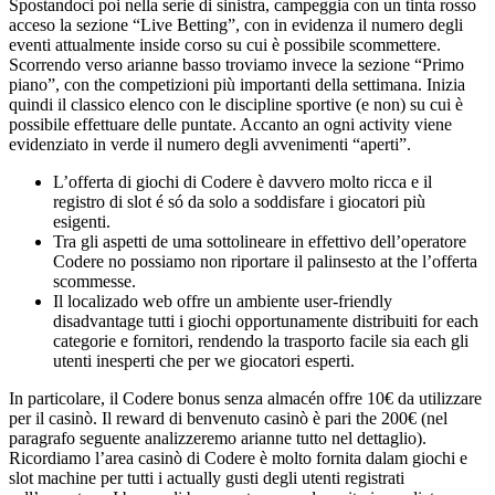
Spostandoci poi nella serie di sinistra, campeggia con un tinta rosso
acceso la sezione “Live Betting”, con in evidenza il numero degli
eventi attualmente inside corso su cui è possibile scommettere.
Scorrendo verso arianne basso troviamo invece la sezione “Primo
piano”, con the competizioni più importanti della settimana. Inizia
quindi il classico elenco con le discipline sportive (e non) su cui è
possibile effettuare delle puntate. Accanto an ogni activity viene
evidenziato in verde il numero degli avvenimenti “aperti”.
L’offerta di giochi di Codere è davvero molto ricca e il
registro di slot é só da solo a soddisfare i giocatori più
esigenti.
Tra gli aspetti de uma sottolineare in effettivo dell’operatore
Codere no possiamo non riportare il palinsesto at the l’offerta
scommesse.
Il localizado web offre un ambiente user-friendly
disadvantage tutti i giochi opportunamente distribuiti for each
categorie e fornitori, rendendo la trasporto facile sia each gli
utenti inesperti che per we giocatori esperti.
In particolare, il Codere bonus senza almacén offre 10€ da utilizzare
per il casinò. Il reward di benvenuto casinò è pari the 200€ (nel
paragrafo seguente analizzeremo arianne tutto nel dettaglio).
Ricordiamo l’area casinò di Codere è molto fornita dalam giochi e
slot machine per tutti i actually gusti degli utenti registrati