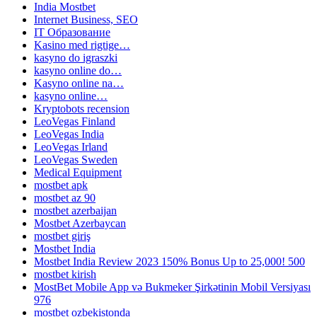
India Mostbet
Internet Business, SEO
IT Образование
Kasino med rigtige…
kasyno do igraszki
kasyno online do…
Kasyno online na…
kasyno online…
Kryptobots recension
LeoVegas Finland
LeoVegas India
LeoVegas Irland
LeoVegas Sweden
Medical Equipment
mostbet apk
mostbet az 90
mostbet azerbaijan
Mostbet Azerbaycan
mostbet giriş
Mostbet India
Mostbet India Review 2023 150% Bonus Up to 25,000! 500
mostbet kirish
MostBet Mobile App və Bukmeker Şirkətinin Mobil Versiyası
976
mostbet ozbekistonda