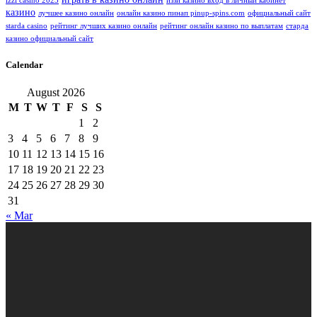
izzi casino 2023
иззи казино вход в личный кабинет
казино
лучшее казино онлайн
онлайн казино пинап pinup-spins.com
официальный сайт
starda casino
рейтинг лучших казино онлайн
рейтинг онлайн казино по выплатам
старда
казино официальный сайт
Calendar
August 2026
M
T
W
T
F
S
S
1
2
3
4
5
6
7
8
9
10
11
12
13
14
15
16
17
18
19
20
21
22
23
24
25
26
27
28
29
30
31
« Mar