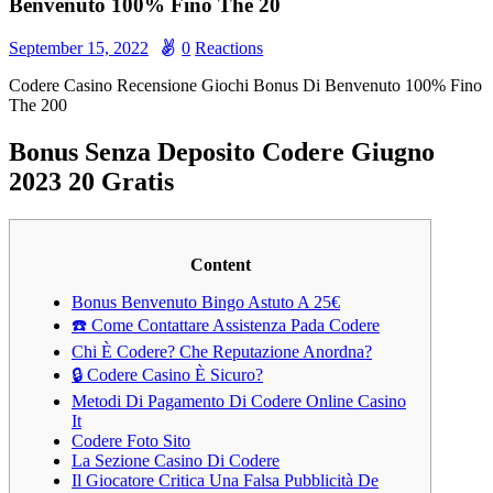
Benvenuto 100% Fino The 20
September 15, 2022
0
Reactions
Codere Casino Recensione Giochi Bonus Di Benvenuto 100% Fino
The 200
Bonus Senza Deposito Codere Giugno
2023 20 Gratis
Content
Bonus Benvenuto Bingo Astuto A 25€
☎️ Come Contattare Assistenza Pada Codere
Chi È Codere? Che Reputazione Anordna?
🔒 Codere Casino È Sicuro?
Metodi Di Pagamento Di Codere Online Casino
It
Codere Foto Sito
La Sezione Casino Di Codere
Il Giocatore Critica Una Falsa Pubblicità De