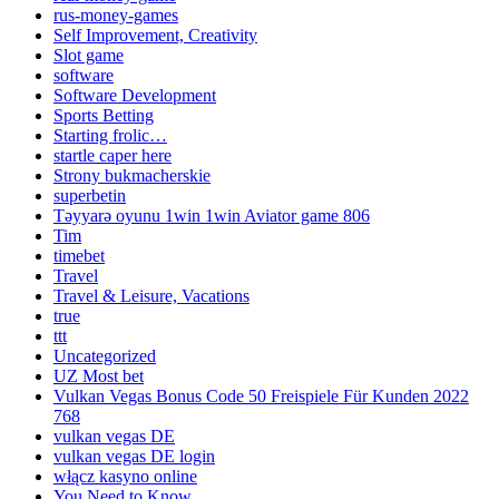
rus-money-games
Self Improvement, Creativity
Slot game
software
Software Development
Sports Betting
Starting frolic…
startle caper here
Strony bukmacherskie
superbetin
Təyyarə oyunu 1win 1win Aviator game 806
Tim
timebet
Travel
Travel & Leisure, Vacations
true
ttt
Uncategorized
UZ Most bet
Vulkan Vegas Bonus Code 50 Freispiele Für Kunden 2022
768
vulkan vegas DE
vulkan vegas DE login
włącz kasyno online
You Need to Know