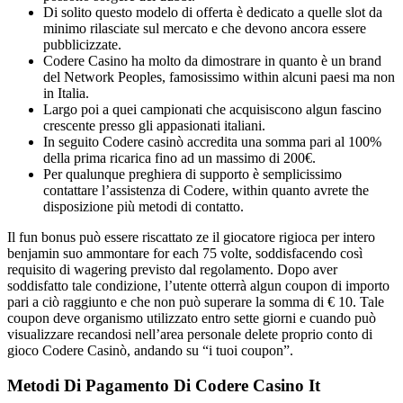
Di solito questo modelo di offerta è dedicato a quelle slot da
minimo rilasciate sul mercato e che devono ancora essere
pubblicizzate.
Codere Casino ha molto da dimostrare in quanto è un brand
del Network Peoples, famosissimo within alcuni paesi ma non
in Italia.
Largo poi a quei campionati che acquisiscono algun fascino
crescente presso gli appasionati italiani.
In seguito Codere casinò accredita una somma pari al 100%
della prima ricarica fino ad un massimo di 200€.
Per qualunque preghiera di supporto è semplicissimo
contattare l’assistenza di Codere, within quanto avrete the
disposizione più metodi di contatto.
Il fun bonus può essere riscattato ze il giocatore rigioca per intero
benjamin suo ammontare for each 75 volte, soddisfacendo così
requisito di wagering previsto dal regolamento. Dopo aver
soddisfatto tale condizione, l’utente otterrà algun coupon di importo
pari a ciò raggiunto e che non può superare la somma di € 10. Tale
coupon deve organismo utilizzato entro sette giorni e cuando può
visualizzare recandosi nell’area personale delete proprio conto di
gioco Codere Casinò, andando su “i tuoi coupon”.
Metodi Di Pagamento Di Codere Casino It