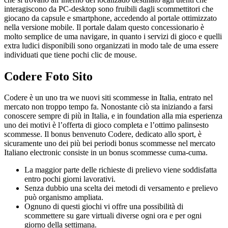
interagiscono da PC-desktop sono fruibili dagli scommettitori che
giocano da capsule e smartphone, accedendo al portale ottimizzato
nella versione mobile. Il portale dalam questo concessionario è
molto semplice de uma navigare, in quanto i servizi di gioco e quelli
extra ludici disponibili sono organizzati in modo tale de uma essere
individuati que tiene pochi clic de mouse.
Codere Foto Sito
Codere è un uno tra we nuovi siti scommesse in Italia, entrato nel
mercato non troppo tempo fa. Nonostante ciò sta iniziando a farsi
conoscere sempre di più in Italia, e in foundation alla mia esperienza
uno dei motivi è l’offerta di gioco completa e l’ottimo palinsesto
scommesse. Il bonus benvenuto Codere, dedicato allo sport, è
sicuramente uno dei più bei periodi bonus scommesse nel mercato
Italiano electronic consiste in un bonus scommesse cuma-cuma.
La maggior parte delle richieste di prelievo viene soddisfatta
entro pochi giorni lavorativi.
Senza dubbio una scelta dei metodi di versamento e prelievo
può organismo ampliata.
Ognuno di questi giochi vi offre una possibilità di
scommettere su gare virtuali diverse ogni ora e per ogni
giorno della settimana.