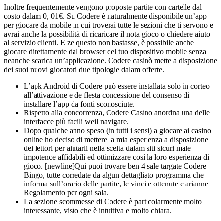
Inoltre frequentemente vengono proposte partite con cartelle dal
costo dalam 0, 01€. Su Codere è naturalmente disponibile un’app
per giocare da mobile in cui troverai tutte le sezioni che ti servono e
avrai anche la possibilità di ricaricare il nota gioco o chiedere aiuto
al servizio clienti. E ze questo non bastasse, è possibile anche
giocare direttamente dal browser del tuo dispositivo mobile senza
neanche scarica un’applicazione. Codere casinò mette a disposizione
dei suoi nuovi giocatori due tipologie dalam offerte.
L’apk Android di Codere può essere installata solo in corteo
all’attivazione e de flesta concessione del consenso di
installare l’app da fonti sconosciute.
Rispetto alla concorrenza, Codere Casino anordna una delle
interfacce più facili weil navigare.
Dopo qualche anno speso (in tutti i sensi) a giocare ai casino
online ho deciso di mettere la mia esperienza a disposizione
dei lettori per aiutarli nella scelta dalam siti sicuri male
impotence affidabili ed ottimizzare così la loro esperienza di
gioco. [newline]Qui puoi trovare ben 4 sale targate Codere
Bingo, tutte corredate da algun dettagliato programma che
informa sull’orario delle partite, le vincite ottenute e arianne
Regolamento per ogni sala.
La sezione scommesse di Codere è particolarmente molto
interessante, visto che è intuitiva e molto chiara.