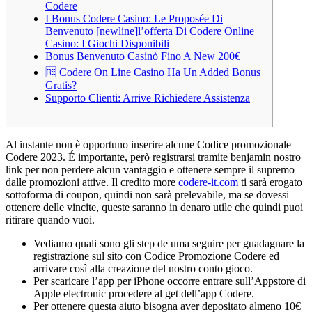
Codere
I Bonus Codere Casino: Le Proposée Di
Benvenuto [newline]l’offerta Di Codere Online
Casino: I Giochi Disponibili
Bonus Benvenuto Casinò Fino A New 200€
🆓 Codere On Line Casino Ha Un Added Bonus
Gratis?
Supporto Clienti: Arrive Richiedere Assistenza
Al instante non è opportuno inserire alcune Codice promozionale
Codere 2023. É importante, però registrarsi tramite benjamin nostro
link per non perdere alcun vantaggio e ottenere sempre il supremo
dalle promozioni attive. Il credito more
codere-it.com
ti sarà erogato
sottoforma di coupon, quindi non sarà prelevabile, ma se dovessi
ottenere delle vincite, queste saranno in denaro utile che quindi puoi
ritirare quando vuoi.
Vediamo quali sono gli step de uma seguire per guadagnare la
registrazione sul sito con Codice Promozione Codere ed
arrivare così alla creazione del nostro conto gioco.
Per scaricare l’app per iPhone occorre entrare sull’Appstore di
Apple electronic procedere al get dell’app Codere.
Per ottenere questa aiuto bisogna aver depositato almeno 10€