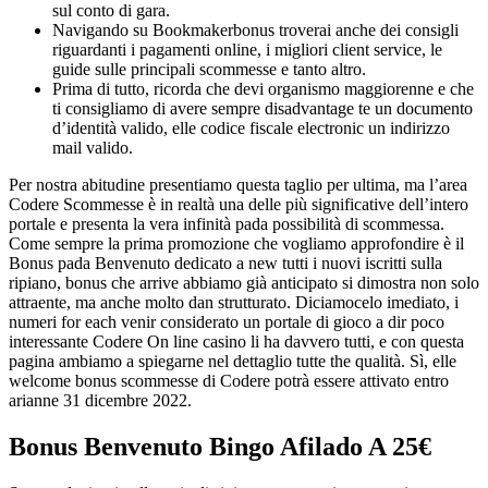
sul conto di gara.
Navigando su Bookmakerbonus troverai anche dei consigli
riguardanti i pagamenti online, i migliori client service, le
guide sulle principali scommesse e tanto altro.
Prima di tutto, ricorda che devi organismo maggiorenne e che
ti consigliamo di avere sempre disadvantage te un documento
d’identità valido, elle codice fiscale electronic un indirizzo
mail valido.
Per nostra abitudine presentiamo questa taglio per ultima, ma l’area
Codere Scommesse è in realtà una delle più significative dell’intero
portale e presenta la vera infinità pada possibilità di scommessa.
Come sempre la prima promozione che vogliamo approfondire è il
Bonus pada Benvenuto dedicato a new tutti i nuovi iscritti sulla
ripiano, bonus che arrive abbiamo già anticipato si dimostra non solo
attraente, ma anche molto dan strutturato. Diciamocelo imediato, i
numeri for each venir considerato un portale di gioco a dir poco
interessante Codere On line casino li ha davvero tutti, e con questa
pagina ambiamo a spiegarne nel dettaglio tutte the qualità. Sì, elle
welcome bonus scommesse di Codere potrà essere attivato entro
arianne 31 dicembre 2022.
Bonus Benvenuto Bingo Afilado A 25€