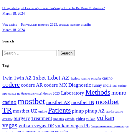
Onlaynda bepul Casino o’yinlarini ko’ring – How To Be More Productive?
March 18, 2024
Vox casino – Бонусы для игроков 2023, зеркало казино онлайн
March 18, 2024
Search
Search
for:
Tag
1xbet
1xbet AZ
1win
1win AZ
casino
1xslots казино онлайн
codere
codere AR
codere MX
Diagnostic
funny
india
izzi casino
Methods
monro
Laboratory
промокод на бездепозитный бонус 2023
mostbet
mostbet
casino
mostbet AZ
mostbet IN
TR
Patients
mostbet UZ
pinup
pinup AZ
online
starda casino
vulkan
Surgery
Treatment
video
отзывы
updates
vavada
vulkan
vegas
vulkan vegas DE
vulkan vegas PL
бездепозитные промокоды
играть в казино онлайн