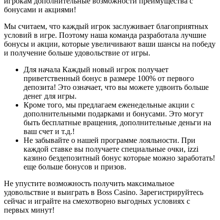
игрокам дополнительные возможности преимущества с
бонусами и акциями!
Мы считаем, что каждый игрок заслуживает благоприятных
условий в игре. Поэтому наша команда разработала лучшие
бонусы и акции, которые увеличивают ваши шансы на победу
и получение больше удовольствие от игры.
Для начала Каждый новый игрок получает
приветственный бонус в размере 100% от первого
депозита! Это означает, что вы можете удвоить больше
денег для игры.
Кроме того, мы предлагаем еженедельные акции с
дополнительными подарками и бонусами. Это могут
быть бесплатные вращения, дополнительные деньги на
ваш счет и т.д.!
Не забывайте о нашей программе лояльности. При
каждой ставке вы получаете специальные очки, izzi
казино бездепозитный бонус которые можно заработать!
еще больше бонусов и призов.
Не упустите возможность получить максимальное
удовольствие и выиграть в Boss Casino. Зарегистрируйтесь
сейчас и играйте на смехотворно выгодных условиях с
первых минут!