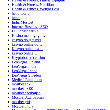
Health & Fitness, Fitness Equipment
Health & Fitness, Nutrition
Health & Fitness, Weight Loss
hello world
hitbet
India Mostbet
Internet Business, SEO
IT Образование
Kasino med rigtige…
kasyno do igraszki
kasyno online do…
Kasyno online na…
kasyno online…
Kryptobots recension
LeoVegas Finland
LeoVegas India
LeoVegas Irland
LeoVegas Sweden
Medical Equipment
mostbet apk
mostbet az 90
mostbet azerbaijan
Mostbet Azerbaycan
mostbet giriş
Mostbet India