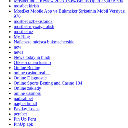
Mostbet India Review 2023 150% Bonus Up to 25,000! 500
mostbet kirish
MostBet Mobile App və Bukmeker Şirkətinin Mobil Versiyası
976
mostbet ozbekistonda
mostbet royxatga olish
mostbet uz
My Blog
Najlepsze miejsca bukmacherskie
new
news
News today in hindi
Oikean rahan kasino
Online Betting
online casino real…
Online Diagnostic
Online Sports Betting and Casino 104
Online zakłady
online-casinoru
padisahbet
pagbet brazil
Payday Loans
perabet
Pin Up Peru
PinUp apk