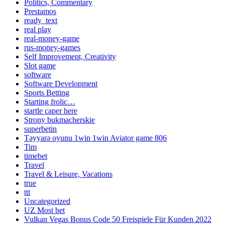
Politics, Commentary
Prestamos
ready_text
real play
real-money-game
rus-money-games
Self Improvement, Creativity
Slot game
software
Software Development
Sports Betting
Starting frolic…
startle caper here
Strony bukmacherskie
superbetin
Təyyarə oyunu 1win 1win Aviator game 806
Tim
timebet
Travel
Travel & Leisure, Vacations
true
ttt
Uncategorized
UZ Most bet
Vulkan Vegas Bonus Code 50 Freispiele Für Kunden 2022