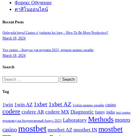
Форекс Обучение
คาสิโนออนไลน์
Recent Posts
Onlaynda bepul Casino o’yinlarini ko’ring – How To Be More Productive?
March 18, 2024
Vox casino – Бонусы для игроков 2023, зеркало казино онлайн
March 18, 2024
Search
Search
for:
Tag
1xbet
1xbet AZ
1win
1win AZ
casino
1xslots казино онлайн
codere
codere AR
codere MX
Diagnostic
funny
india
izzi casino
Methods
monro
Laboratory
промокод на бездепозитный бонус 2023
mostbet
mostbet
casino
mostbet AZ
mostbet IN