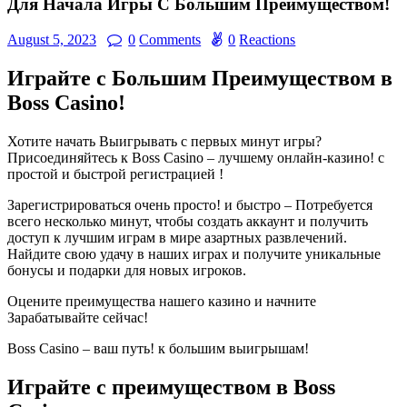
Для Начала Игры С Большим Преимуществом!
August 5, 2023
0
Comments
0
Reactions
Играйте с Большим Преимуществом в
Boss Casino!
Хотите начать Выигрывать с первых минут игры?
Присоединяйтесь к Boss Casino – лучшему онлайн-казино! с
простой и быстрой регистрацией !
Зарегистрироваться очень просто! и быстро – Потребуется
всего несколько минут, чтобы создать аккаунт и получить
доступ к лучшим играм в мире азартных развлечений.
Найдите свою удачу в наших играх и получите уникальные
бонусы и подарки для новых игроков.
Оцените преимущества нашего казино и начните
Зарабатывайте сейчас!
Boss Casino – ваш путь! к большим выигрышам!
Играйте с преимуществом в Boss