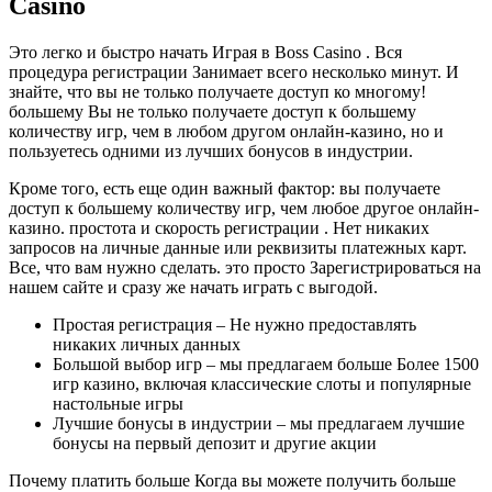
Casino
Это легко и быстро начать Играя в Boss Casino . Вся
процедура регистрации Занимает всего несколько минут. И
знайте, что вы не только получаете доступ ко многому!
большему Вы не только получаете доступ к большему
количеству игр, чем в любом другом онлайн-казино, но и
пользуетесь одними из лучших бонусов в индустрии.
Кроме того, есть еще один важный фактор: вы получаете
доступ к большему количеству игр, чем любое другое онлайн-
казино. простота и скорость регистрации . Нет никаких
запросов на личные данные или реквизиты платежных карт.
Все, что вам нужно сделать. это просто Зарегистрироваться на
нашем сайте и сразу же начать играть с выгодой.
Простая регистрация – Не нужно предоставлять
никаких личных данных
Большой выбор игр – мы предлагаем больше Более 1500
игр казино, включая классические слоты и популярные
настольные игры
Лучшие бонусы в индустрии – мы предлагаем лучшие
бонусы на первый депозит и другие акции
Почему платить больше Когда вы можете получить больше