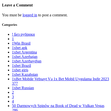
Leave a Comment
You must be
logged in
to post a comment.
Categories
! Без рубрики
1
1Win Brasil
1xbet apk
1xbet Argentina
1xbet Azerbajan
1xbet Azerbaydjan
1xbet Brazil
1xbet giriş
1xbet Kazahstan
1xBet Mobile Vebsayt Və 1x Bet Mobil Uygulama Indir 2023
377
1xbet Russian
2
3
4
50 Darmowych Spinów na Book of Dead w Vulkan Vegas
286