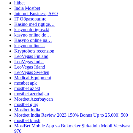
hitbet
India Mostbet
Internet Business, SEO
IT Образование
Kasino med rigtige…
kasyno do igraszki
kasyno online do…
Kasyno online na…
kasyno online…
Kryptobots recension
LeoVegas Finland
LeoVegas India
LeoVegas Irland
LeoVegas Sweden
Medical Equipment
mostbet apk
mostbet az 90
mostbet azerbaijan
Mostbet Azerbaycan
mostbet giriş
Mostbet India
Mostbet India Review 2023 150% Bonus Up to 25,000! 500
mostbet kirish
MostBet Mobile App və Bukmeker Şirkətinin Mobil Versiyası
976