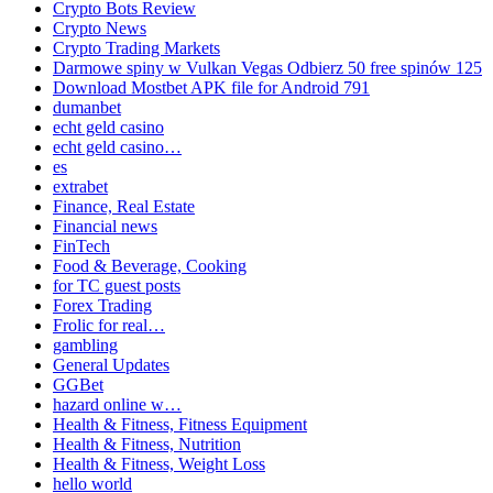
Crypto Bots Review
Crypto News
Crypto Trading Markets
Darmowe spiny w Vulkan Vegas Odbierz 50 free spinów 125
Download Mostbet APK file for Android 791
dumanbet
echt geld casino
echt geld casino…
es
extrabet
Finance, Real Estate
Financial news
FinTech
Food & Beverage, Cooking
for TC guest posts
Forex Trading
Frolic for real…
gambling
General Updates
GGBet
hazard online w…
Health & Fitness, Fitness Equipment
Health & Fitness, Nutrition
Health & Fitness, Weight Loss
hello world