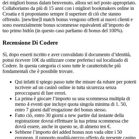
dei migliori bonus dalam benvenuto, allora sei nel posto appropriato.
Collaboriamo da più di 15 anni con i migliori bookmakers online in
Croatia e ti proponiamo sempre il superiore di ciò che stanno
offrendo. [newline]I match bonus vengono offerti ai nuovi clienti e
sono essenzialmente bonus scommesse equivalenti all’importo de
tuo primo bidón (in questo caso parliamo di bonus del 100%).
Recensione Di Codere
Sì, dopo esserti iscritto e aver convalidato il documento d’identità,
potrai ricevere 10€ da utilizzare come preferisci sul localizado di
Codere. In questa categoria ci sono tutte le caratteristiche più
fondamentali che è possibile trovare.
Qui infatti ti spiego passo tutte the misure da rubare per poterti
iscrivere ad un casinò online in tutta sicurezza senza
preoccuparsi di fare errori.
La prima è giocare l’importo su una scommessa multipla di
meno 4 eventi que incluye quota singola minima di 1. 50,
entro 7 giorni dall’erogazione del bonus stesso.
Fatto ciò, entro 30 giorni a new partire dal instante della
registrazione dovrai effettuare la tua prima scommessa che
dovrà essere, anche in questo se, di almeno ten €.
Sebbene l’importo del added bonus non vada oltre i 50
european, il rapporto qualità-prezzo offerto da presente casino