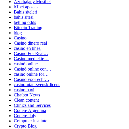
Azerbajany Mostbet
b1bet apostas
Bahis siteleri
bahis sitesi
betting odds
Bitcoin Trading
blog
Casino
Casino dinero real
casino en línea
Casino For Real…
Casino med ekte…
casinò online
Casinò online con…
casino online for…
Casino voor echt…
casino-utan-svensk-licens
casinomaxi
Chatbot News
Clean content
Clinics and Services
Codere Argentina
Codere Italy
Computer institute
Crypto Blog