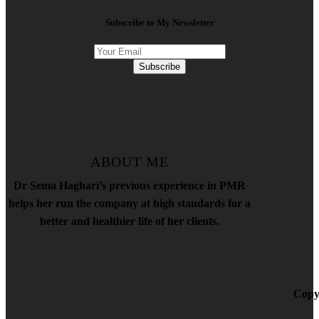
Subscribe to My Newsletter
Subscribe
ABOUT ME
Dr Sema Haghari’s previous experience in PMR
helps her run the company at high standards for a
better and healthier life of her clients.
Copyr