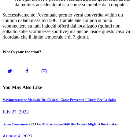
da mobile, accedendo al sito come si farebbe dal computer.
Successivamente l’eventuale premio verrà convertita within un
coupon dalam massimo 50€. Tramite tale coupon si potrà
scommettere su tutti i giochi offerti dal localizado (quindi non
soltanto sulle scommesse sportive) ma anche inside questo caso va
ricordato che il limite temporale è di 7 giorni.
What's your reaction?
You May Also Like
Movimentazione Manuale Dei Carichi: Come Prevenire I Rischi Per La Salut
July 27, 2022
Bonus Benvenuto 2023 Le Offerte Imperdibili Dei Twenty Migliori Bookmaker
August 9, 2022