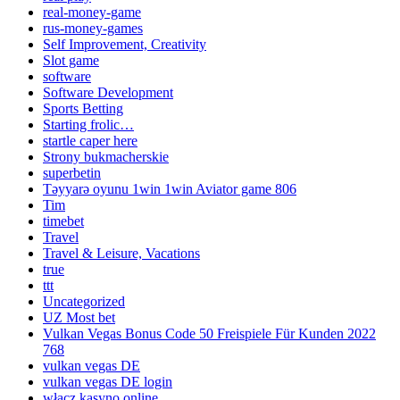
real-money-game
rus-money-games
Self Improvement, Creativity
Slot game
software
Software Development
Sports Betting
Starting frolic…
startle caper here
Strony bukmacherskie
superbetin
Təyyarə oyunu 1win 1win Aviator game 806
Tim
timebet
Travel
Travel & Leisure, Vacations
true
ttt
Uncategorized
UZ Most bet
Vulkan Vegas Bonus Code 50 Freispiele Für Kunden 2022
768
vulkan vegas DE
vulkan vegas DE login
włącz kasyno online