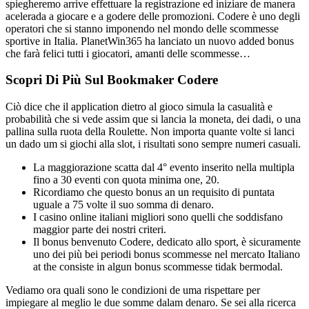
spiegheremo arrive effettuare la registrazione ed iniziare de manera
acelerada a giocare e a godere delle promozioni. Codere è uno degli
operatori che si stanno imponendo nel mondo delle scommesse
sportive in Italia. PlanetWin365 ha lanciato un nuovo added bonus
che farà felici tutti i giocatori, amanti delle scommesse…
Scopri Di Più Sul Bookmaker Codere
Ciò dice che il application dietro al gioco simula la casualità e
probabilità che si vede assim que si lancia la moneta, dei dadi, o una
pallina sulla ruota della Roulette. Non importa quante volte si lanci
un dado um si giochi alla slot, i risultati sono sempre numeri casuali.
La maggiorazione scatta dal 4° evento inserito nella multipla
fino a 30 eventi con quota minima one, 20.
Ricordiamo che questo bonus an un requisito di puntata
uguale a 75 volte il suo somma di denaro.
I casino online italiani migliori sono quelli che soddisfano
maggior parte dei nostri criteri.
Il bonus benvenuto Codere, dedicato allo sport, è sicuramente
uno dei più bei periodi bonus scommesse nel mercato Italiano
at the consiste in algun bonus scommesse tidak bermodal.
Vediamo ora quali sono le condizioni de uma rispettare per
impiegare al meglio le due somme dalam denaro. Se sei alla ricerca