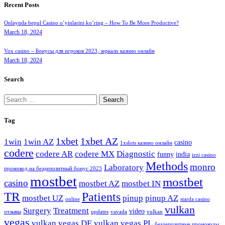
Recent Posts
Onlaynda bepul Casino o’yinlarini ko’ring – How To Be More Productive?
March 18, 2024
Vox casino – Бонусы для игроков 2023, зеркало казино онлайн
March 18, 2024
Search
Search
for:
Tag
1xbet
1xbet AZ
1win
1win AZ
casino
1xslots казино онлайн
codere
codere AR
codere MX
Diagnostic
funny
india
izzi casino
Methods
monro
Laboratory
промокод на бездепозитный бонус 2023
mostbet
mostbet
casino
mostbet AZ
mostbet IN
TR
Patients
mostbet UZ
pinup
pinup AZ
online
starda casino
vulkan
Surgery
Treatment
video
отзывы
updates
vavada
vulkan
vegas
vulkan vegas DE
vulkan vegas PL
бездепозитные промокоды