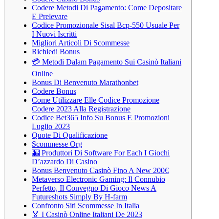
Codere Metodi Di Pagamento: Come Depositare
E Prelevare
Codice Promozionale Sisal Bcp-550 Usuale Per
I Nuovi Iscritti
Migliori Articoli Di Scommesse
Richiedi Bonus
💳 Metodi Dalam Pagamento Sui Casinò Italiani
Online
Bonus Di Benvenuto Marathonbet
Codere Bonus
Come Utilizzare Elle Codice Promozione
Codere 2023 Alla Registrazione
Codice Bet365 Info Su Bonus E Promozioni
Luglio 2023
Quote Di Qualificazione
Scommesse Org
🎰 Produttori Di Software For Each I Giochi
D’azzardo Di Casino
Bonus Benvenuto Casinò Fino A New 200€
Metaverso Electronic Gaming: Il Connubio
Perfetto, Il Convegno Di Gioco News A
Futureshots Simply By H-farm
Confronto Siti Scommesse In Italia
🏅 I Casinò Online Italiani De 2023