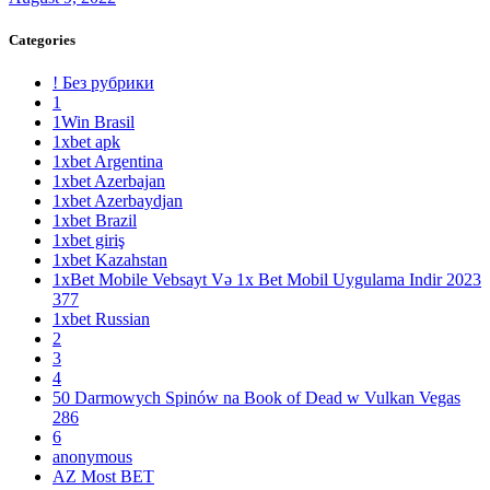
Categories
! Без рубрики
1
1Win Brasil
1xbet apk
1xbet Argentina
1xbet Azerbajan
1xbet Azerbaydjan
1xbet Brazil
1xbet giriş
1xbet Kazahstan
1xBet Mobile Vebsayt Və 1x Bet Mobil Uygulama Indir 2023
377
1xbet Russian
2
3
4
50 Darmowych Spinów na Book of Dead w Vulkan Vegas
286
6
anonymous
AZ Most BET