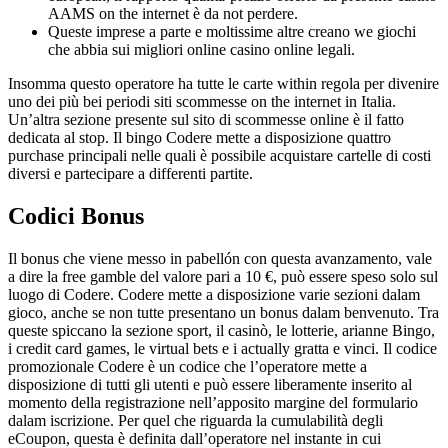
AAMS on the internet è da not perdere.
Queste imprese a parte e moltissime altre creano we giochi
che abbia sui migliori online casino online legali.
Insomma questo operatore ha tutte le carte within regola per divenire
uno dei più bei periodi siti scommesse on the internet in Italia.
Un’altra sezione presente sul sito di scommesse online è il fatto
dedicata al stop. Il bingo Codere mette a disposizione quattro
purchase principali nelle quali è possibile acquistare cartelle di costi
diversi e partecipare a differenti partite.
Codici Bonus
Il bonus che viene messo in pabellón con questa avanzamento, vale
a dire la free gamble del valore pari a 10 €, può essere speso solo sul
luogo di Codere. Codere mette a disposizione varie sezioni dalam
gioco, anche se non tutte presentano un bonus dalam benvenuto. Tra
queste spiccano la sezione sport, il casinò, le lotterie, arianne Bingo,
i credit card games, le virtual bets e i actually gratta e vinci. Il codice
promozionale Codere è un codice che l’operatore mette a
disposizione di tutti gli utenti e può essere liberamente inserito al
momento della registrazione nell’apposito margine del formulario
dalam iscrizione. Per quel che riguarda la cumulabilità degli
eCoupon, questa è definita dall’operatore nel instante in cui