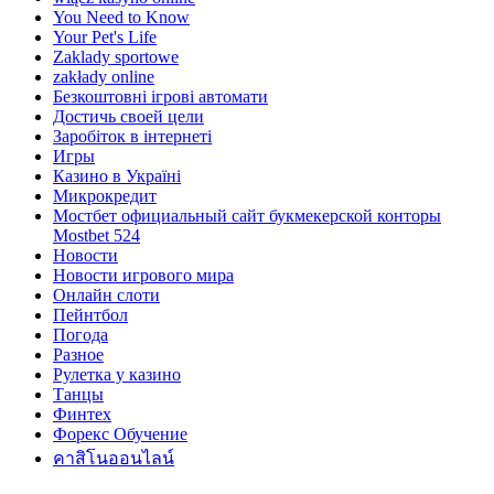
You Need to Know
Your Pet's Life
Zaklady sportowe
zakłady online
Безкоштовні ігрові автомати
Достичь своей цели
Заробіток в інтернеті
Игры
Казино в Україні
Микрокредит
Мостбет официальный сайт букмекерской конторы
Mostbet 524
Новости
Новости игрового мира
Онлайн слоти
Пейнтбол
Погода
Разное
Рулетка у казино
Танцы
Финтех
Форекс Обучение
คาสิโนออนไลน์