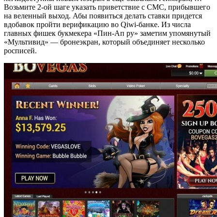
Возьмите 2-ой шаге указать приветствие с СМС, прибывшего
на веленный выход. Абы появиться делать ставки придется
вдобавок пройти верификацию во Qiwi-банке. Из числа
главных фишек букмекера «Пин-Ап ру» заметим упомянутый
«Мультивид» — бронеэкран, который объединяет несколько
росписей.