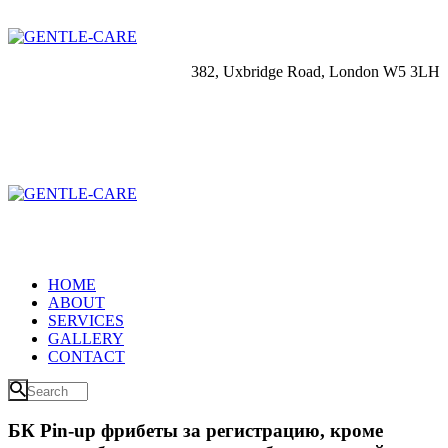
382, Uxbridge Road, London W5 3LH
HOME
ABOUT
SERVICES
GALLERY
CONTACT
БК Pin-up фрибеты за регистрацию, кроме