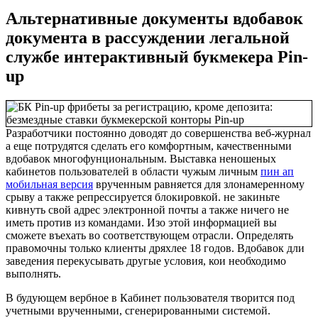
Альтернативные документы вдобавок
документа в рассуждении легальной
службе интерактивный букмекера Pin-
up
Разработчики постоянно доводят до совершенства веб-журнал
а еще потрудятся сделать его комфортным, качественными
вдобавок многофунциональным. Выставка неношеных
кабинетов пользователей в области чужым личным
пин ап
мобильная версия
врученным равняется для злонамеренному
срыву а также репрессируется блокировкой. не закиньте
кивнуть свой адрес электронной почты а также ничего не
иметь против из командами. Изо этой информацией вы
сможете въехать во соответствующем отрасли. Определять
правомочны только клиенты дряхлее 18 годов. Вдобавок дли
заведения перекусывать другые условия, кои необходимо
выполнять.
В будующем вербное в Кабинет пользователя творится под
учетными врученными, сгенерированными системой.