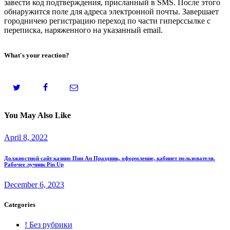
завести код подтверждения, присланный в SMS. После этого
обнаружится поле для адреса электронной почты. Завершает
городничею регистрацию переход по части гиперссылке с
переписка, наряженного на указанный email.
What's your reaction?
You May Also Like
April 8, 2022
Должностной сайт казино Пин Ап Праздник, оформление, кабинет пользователя.
Рабочее лучник Pin Up
December 6, 2023
Categories
! Без рубрики