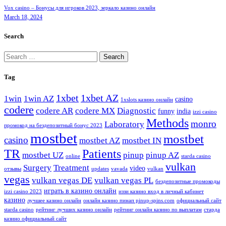
Vox casino – Бонусы для игроков 2023, зеркало казино онлайн
March 18, 2024
Search
Search
for:
Tag
1xbet
1xbet AZ
1win
1win AZ
casino
1xslots казино онлайн
codere
codere AR
codere MX
Diagnostic
funny
india
izzi casino
Methods
monro
Laboratory
промокод на бездепозитный бонус 2023
mostbet
mostbet
casino
mostbet AZ
mostbet IN
TR
Patients
mostbet UZ
pinup
pinup AZ
online
starda casino
vulkan
Surgery
Treatment
video
отзывы
updates
vavada
vulkan
vegas
vulkan vegas DE
vulkan vegas PL
бездепозитные промокоды
играть в казино онлайн
izzi casino 2023
иззи казино вход в личный кабинет
казино
лучшее казино онлайн
онлайн казино пинап pinup-spins.com
официальный сайт
starda casino
рейтинг лучших казино онлайн
рейтинг онлайн казино по выплатам
старда
казино официальный сайт