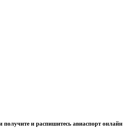
 получите и распишитесь авиаспорт онлайн