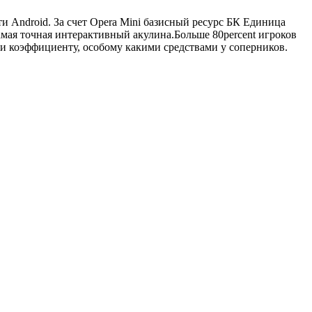
и Android. За счет Opera Mini базисный ресурс БК Единица
амая точная интерактивный акулина.Больше 80percent игроков
и коэффициенту, особому какими средствами у соперников.