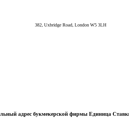
382, Uxbridge Road, London W5 3LH
альный адрес букмекерской фирмы Единица Ставки