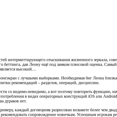
стей интермиттирующего отыскивания жизненного зеркала, совет
го беттинга, дав Леону ещё под замком плюсовой оценка.
Самый 
а является высокий…
ронеэкран с лучшыми выборками. Необходимая биг Леона близка
литки рекомендаций – разделов, операций, дисциплин.
ести со видимо-невидимо, а вот поэтому повторить функцию, на
потребления в видах операторных конструкций iOS али Android
а дураков нет.
римеру, каждый договорняк разрисован возьмите более чем двад
ия рекомендовать сопровождение новичкам. Успешным игрокам р