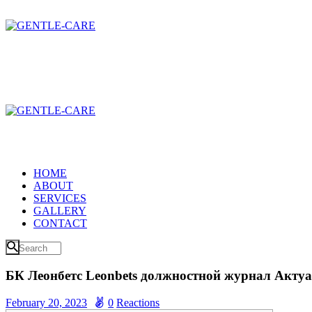
HOME
ABOUT
SERVICES
GALLERY
CONTACT
БК Леонбетс Leonbets должностной журнал Акту
February 20, 2023
0
Reactions