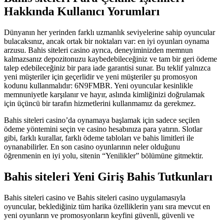
Hakkında Kullanıcı Yorumları
Dünyanın her yerinden farklı uzmanlık seviyelerine sahip oyuncular
bulacaksınız, ancak ortak bir noktaları var: en iyi oyunları oynama
arzusu. Bahis siteleri casino ayrıca, deneyiminizden memnun
kalmazsanız depozitonuzu kaybedebileceğiniz ve tam bir geri ödeme
talep edebileceğiniz bir para iade garantisi sunar. Bu teklif yalnızca
yeni müşteriler için geçerlidir ve yeni müşteriler şu promosyon
kodunu kullanmalıdır: 6N9FMBR. Yeni oyuncular kesinlikle
memnuniyetle karşılanır ve hayır, aslında kimliğinizi doğrulamak
için üçüncü bir tarafın hizmetlerini kullanmamız da gerekmez.
Bahis siteleri casino’da oynamaya başlamak için sadece seçilen
ödeme yöntemini seçin ve casino hesabınıza para yatırın. Slotlar
gibi, farklı kurallar, farklı ödeme tabloları ve bahis limitleri ile
oynanabilirler. En son casino oyunlarının neler olduğunu
öğrenmenin en iyi yolu, sitenin “Yenilikler” bölümüne gitmektir.
Bahis siteleri Yeni Giriş Bahis Tutkunları
Bahis siteleri casino ve Bahis siteleri casino uygulamasıyla
oyuncular, beklediğiniz tüm harika özelliklerin yanı sıra mevcut en
yeni oyunların ve promosyonların keyfini güvenli, güvenli ve