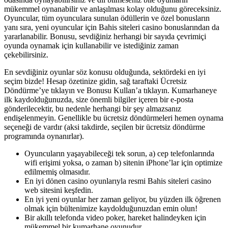
mükemmel oynanabilir ve anlaşılması kolay olduğunu göreceksiniz.
Oyuncular, tüm oyunculara sunulan ödüllerin ve özel bonusların
yanı sıra, yeni oyuncular için Bahis siteleri casino bonuslarından da
yararlanabilir. Bonusu, sevdiğiniz herhangi bir sayıda çevrimiçi
oyunda oynamak için kullanabilir ve istediğiniz zaman
çekebilirsiniz.
En sevdiğiniz oyunlar söz konusu olduğunda, sektördeki en iyi
seçim bizde! Hesap özetinize gidin, sağ taraftaki Ücretsiz
Döndürme’ye tıklayın ve Bonusu Kullan’a tıklayın. Kumarhaneye
ilk kaydolduğunuzda, size önemli bilgiler içeren bir e-posta
gönderilecektir, bu nedenle herhangi bir şey almazsanız
endişelenmeyin. Genellikle bu ücretsiz döndürmeleri hemen oynama
seçeneği de vardır (aksi takdirde, seçilen bir ücretsiz döndürme
programında oynanırlar).
Oyuncuların yaşayabileceği tek sorun, a) cep telefonlarında
wifi erişimi yoksa, o zaman b) sitenin iPhone’lar için optimize
edilmemiş olmasıdır.
En iyi dönen casino oyunlarıyla resmi Bahis siteleri casino
web sitesini keşfedin.
En iyi yeni oyunlar her zaman geliyor, bu yüzden ilk öğrenen
olmak için bültenimize kaydolduğunuzdan emin olun!
Bir akıllı telefonda video poker, hareket halindeyken için
mükemmel bir kumarhane oyunudur.