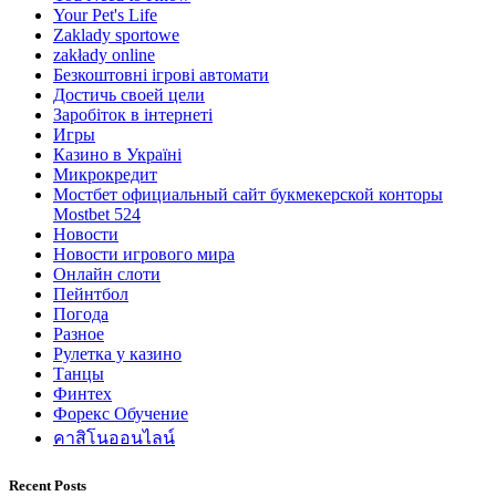
Your Pet's Life
Zaklady sportowe
zakłady online
Безкоштовні ігрові автомати
Достичь своей цели
Заробіток в інтернеті
Игры
Казино в Україні
Микрокредит
Мостбет официальный сайт букмекерской конторы
Mostbet 524
Новости
Новости игрового мира
Онлайн слоти
Пейнтбол
Погода
Разное
Рулетка у казино
Танцы
Финтех
Форекс Обучение
คาสิโนออนไลน์
Recent Posts