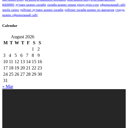
казино
лучшее казино онлайн
онлайн казино пинап pinup-spins.com
официальный сайт
starda casino
рейтинг лучших казино онлайн
рейтинг онлайн казино по выплатам
старда
казино официальный сайт
Calendar
August 2026
M
T
W
T
F
S
S
1
2
3
4
5
6
7
8
9
10
11
12
13
14
15
16
17
18
19
20
21
22
23
24
25
26
27
28
29
30
31
« Mar