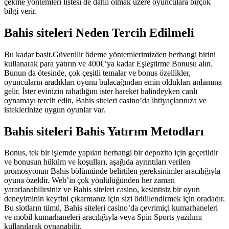
çekme yöntemleri listesi de dahil olmak üzere oyunculara birçok
bilgi verir.
Bahis siteleri Neden Tercih Edilmeli
Bu kadar basit.Güvenilir ödeme yöntemlerimizden herhangi birini
kullanarak para yatırın ve 400€’ya kadar Eşleştirme Bonusu alın.
Bunun da ötesinde, çok çeşitli temalar ve bonus özellikler,
oyuncuların aradıkları oyunu bulacağından emin oldukları anlamına
gelir. İster evinizin rahatlığını ister hareket halindeyken canlı
oynamayı tercih edin, Bahis siteleri casino’da ihtiyaçlarınıza ve
isteklerinize uygun oyunlar var.
Bahis siteleri Bahis Yatırım Metodları
Bonus, tek bir işlemde yapılan herhangi bir depozito için geçerlidir
ve bonusun hüküm ve koşulları, aşağıda ayrıntıları verilen
promosyonun Bahis bölümünde belirtilen gereksinimler aracılığıyla
oyuna özeldir. Web’in çok yönlülüğünden her zaman
yararlanabilirsiniz ve Bahis siteleri casino, kesintisiz bir oyun
deneyiminin keyfini çıkarmanız için sizi ödüllendirmek için oradadır.
Bu slotların tümü, Bahis siteleri casino’da çevrimiçi kumarhaneleri
ve mobil kumarhaneleri aracılığıyla veya Spin Sports yazılımı
kullanılarak oynanabilir.