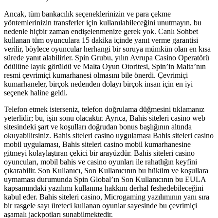
Ancak, tüm bankacılık seçeneklerinizin ve para çekme
yöntemlerinizin transferler için kullanılabileceğini unutmayın, bu
nedenle hiçbir zaman endişelenmenize gerek yok. Canlı Sohbet
kullanan tüm oyunculara 15 dakika içinde yanıt verme garantisi
verilir, böylece oyuncular herhangi bir soruya mümkün olan en kısa
sürede yanıt alabilirler. Spin Grubu, yılın Avrupa Casino Operatörü
ödülüne layık görüldü ve Malta Oyun Otoritesi, Spin’in Malta’nın
resmi çevrimiçi kumarhanesi olmasını bile önerdi. Çevrimiçi
kumarhaneler, birçok nedenden dolayı birçok insan için en iyi
seçenek haline geldi.
Telefon etmek isterseniz, telefon doğrulama düğmesini tıklamanız
yeterlidir; bu, işin sonu olacaktır. Ayrıca, Bahis siteleri casino web
sitesindeki şart ve koşulları doğrudan bonus başlığının altında
okuyabilirsiniz. Bahis siteleri casino uygulaması Bahis siteleri casino
mobil uygulaması, Bahis siteleri casino mobil kumarhanesine
gitmeyi kolaylaştıran çekici bir arayüzdür. Bahis siteleri casino
oyuncuları, mobil bahis ve casino oyunları ile rahatlığın keyfini
çıkarabilir. Son Kullanıcı, Son Kullanıcının bu hüküm ve koşullara
uymaması durumunda Spin Global’ın Son Kullanıcının bu EULA
kapsamındaki yazılımı kullanma hakkını derhal feshedebileceğini
kabul eder. Bahis siteleri casino, Microgaming yazılımının yanı sıra
bir rasgele sayı üreteci kullanan oyunlar sayesinde bu çevrimiçi
aşamalı jackpotları sunabilmektedir.