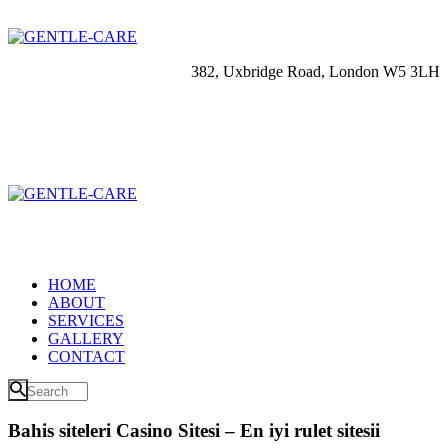
382, Uxbridge Road, London W5 3LH
HOME
ABOUT
SERVICES
GALLERY
CONTACT
Bahis siteleri Casino Sitesi – En iyi rulet sitesii