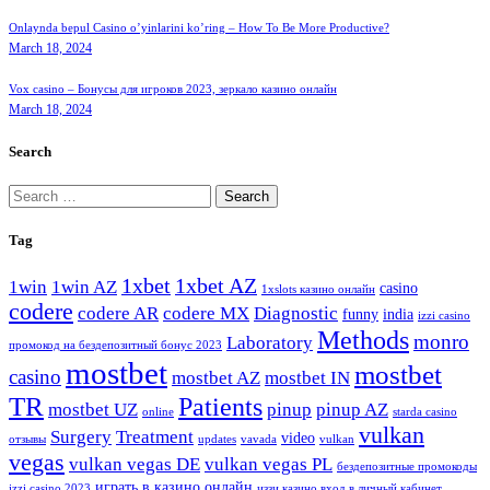
Onlaynda bepul Casino o’yinlarini ko’ring – How To Be More Productive?
March 18, 2024
Vox casino – Бонусы для игроков 2023, зеркало казино онлайн
March 18, 2024
Search
Search
for:
Tag
1xbet
1xbet AZ
1win
1win AZ
casino
1xslots казино онлайн
codere
codere AR
codere MX
Diagnostic
funny
india
izzi casino
Methods
monro
Laboratory
промокод на бездепозитный бонус 2023
mostbet
mostbet
casino
mostbet AZ
mostbet IN
TR
Patients
mostbet UZ
pinup
pinup AZ
online
starda casino
vulkan
Surgery
Treatment
video
отзывы
updates
vavada
vulkan
vegas
vulkan vegas DE
vulkan vegas PL
бездепозитные промокоды
играть в казино онлайн
izzi casino 2023
иззи казино вход в личный кабинет