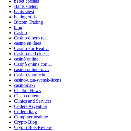
b1bet apostas
Bahis siteleri
bahis sitesi
betting odds
Bitcoin Trading
blog
Casino
Casino dinero real
casino en línea
Casino For Real…
Casino med ekte…
casinò online
Casinò online con…
casino online for…
Casino voor echt…
casino-utan-svensk-licens
casinomaxi
Chatbot News
Clean content
Clinics and Services
Codere Argentina
Codere Italy
Computer institute
Crypto Blog
Crypto Bots Review