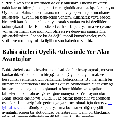
SPIN’in web sitesi üzerinden de erişebilirsiniz. Önemli miktarda
nakit kazanabileceğinizi garanti eden günlük artan jackpotları arayın.
Oyuncular, Bahis siteleri casino mobil veya çevrimiçi kumarhanesini
kullanarak, güvenli bir bankacılık yöntemi kullanarak veya sadece
bir kredi kartı kullanarak para yatırarak sunulan en iyi özelliklerin
tadını çıkarabilirler. Bahis siteleri casino’da para yatırma ve çekme
yöntemlerimizin size mümkün olan en iyi deneyimi sunacağına
güvenebilirsiniz. Sadece bu da değil, mobil kumarhaneler, mobil
slotlar ve mobil oyunlarla ilgili en son haberlere sahibiz.
Bahis siteleri Üyelik Adresinde Yer Alan
Avantajlar
Bahis siteleri casino hesabının en üstünde, bir hesap açmak, mevcut
bankacılık yöntemlerinin birçoğu aracılığıyla para yatırmak ve
hesabınızı yenilemek için bağlantılar bulacaksınız. Bu, herhangi bir
kumarhane tarafından alınan bir risktir ve oyuncuların bir çevrim içi
kumarhane deneyimine başlamadan önce hüküm ve koşulları
bilmelerinin adil olması gerektiğine inanıyoruz. Yeni oyuncular
Bahis siteleri casino’yu ÜCRETSİZ olarak indirebilir ve ardından
oyunları daha cazip hale getirmeye yardımcı olmak için ücretsiz
en
iyi bahis siteleri
dönüşler, para yatırma bonusu ve diğer çeşitli
avantajlar içeren bir slot dönüşü yerleştirebilir. Canlı bir blackjack
odasında oynayabilirsiniz ve dil bilmeseniz bile oyunların