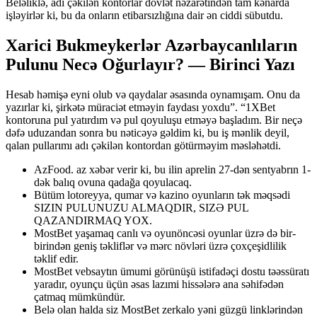
Beləliklə, adı çəkilən kontorlar dövlət nəzarətindən tam kənarda
işləyirlər ki, bu da onların etibarsızlığına dair ən ciddi sübutdu.
Xarici Bukmeykerlər Azərbaycanlıların
Pulunu Necə Oğurlayır? — Birinci Yazı
Hesab həmişə eyni olub və qaydalar əsasında oynamışam. Onu da
yazırlar ki, şirkətə müraciət etməyin faydası yoxdu”. “1XBet
kontoruna pul yatırdım və pul qoyuluşu etməyə başladım. Bir neçə
dəfə uduzandan sonra bu nəticəyə gəldim ki, bu iş mənlik deyil,
qalan pullarımı adı çəkilən kontordan götürməyim məsləhətdi.
AzFood. az xəbər verir ki, bu ilin aprelin 27-dən sentyabrın 1-
dək balıq ovuna qadağa qoyulacaq.
Bütüm lotoreyya, qumar və kazino oyunların tək məqsədi
SIZIN PULUNUZU ALMAQDIR, SIZƏ PUL
QAZANDIRMAQ YOX.
MostBet yaşamaq canlı və oyunöncəsi oyunlar üzrə də bir-
birindən geniş təkliflər və mərc növləri üzrə çoxçeşidlilik
təklif edir.
MostBet vebsaytın ümumi görünüşü istifadəçi dostu təəssüratı
yaradır, oyunçu üçün əsas lazımi hissələrə ana səhifədən
çatmaq mümkündür.
Belə olan halda siz MostBet zerkalo yəni güzgü linklərindən