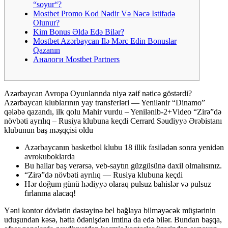
“soyur“?
Mostbet Promo Kod Nədir Və Nəcə Istifadə
Olunur?
Kim Bоnus Əldə Еdə Bilər?
Mostbet Azərbaycan Ilə Mərc Edin Bonuslar
Qazanın
Аналоги Mostbet Partners
Azərbaycan Avropa Oyunlarında niyə zəif nəticə göstərdi?
Azərbaycan klublarının yay transferləri — Yenilənir “Dinamo”
qələbə qazandı, ilk qolu Mahir vurdu – Yenilənib-2+Video “Zirə”də
növbəti ayrılıq – Rusiya klubuna keçdi Cerrard Səudiyyə Ərəbistanı
klubunun baş məşqçisi oldu
Azərbaycanın basketbol klubu 18 illik fasilədən sonra yenidən
avrokuboklarda
Bu hallar baş verərsə, veb-saytın güzgüsünə daxil olmalısınız.
“Zirə”də növbəti ayrılıq — Rusiya klubuna keçdi
Hər doğum günü hədiyyə olaraq pulsuz bahislər və pulsuz
fırlanma alacaq!
Yəni kontor dövlətin dəstəyinə bel bağlaya bilməyəcək müştərinin
uduşundan kəsə, hətta ödənişdən imtina da edə bilər. Bundan başqa,