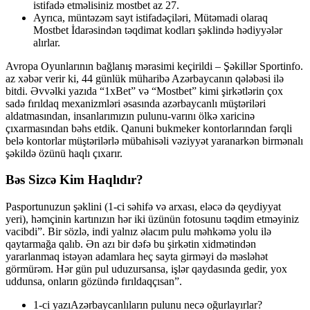
istifadə etməlisiniz mostbet az 27.
Ayrıca, müntəzəm sayt istifadəçiləri, Mütəmadi olaraq
Mostbet İdarəsindən təqdimat kodları şəklində hədiyyələr
alırlar.
Avropa Oyunlarının bağlanış mərasimi keçirildi – Şəkillər Sportinfo.
az xəbər verir ki, 44 günlük müharibə Azərbaycanın qələbəsi ilə
bitdi. Əvvəlki yazıda “1xBet” və “Mostbet” kimi şirkətlərin çox
sadə fırıldaq mexanizmləri əsasında azərbaycanlı müştəriləri
aldatmasından, insanlarımızın pulunu-varını ölkə xaricinə
çıxarmasından bəhs etdik. Qanuni bukmeker kontorlarından fərqli
belə kontorlar müştərilərlə mübahisəli vəziyyət yaranarkən birmənalı
şəkildə özünü haqlı çıxarır.
Bəs Sizcə Kim Haqlıdır?
Pasportunuzun şəklini (1-ci səhifə və arxası, eləcə də qeydiyyat
yeri), həmçinin kartınızın hər iki üzünün fotosunu təqdim etməyiniz
vacibdi”. Bir sözlə, indi yalnız əlacım pulu məhkəmə yolu ilə
qaytarmağa qalıb. Ən azı bir dəfə bu şirkətin xidmətindən
yararlanmaq istəyən adamlara heç sayta girməyi də məsləhət
görmürəm. Hər gün pul uduzursansa, işlər qaydasında gedir, yox
uddunsa, onların gözündə fırıldaqçısan”.
1-ci yazıAzərbaycanlıların pulunu necə oğurlayırlar?