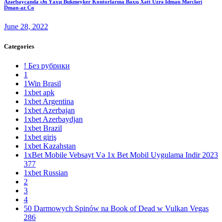
Аzərbаyсаndа Ən Yаxşı Bukmеykеr Kоntоrlаrınа Bаxış Xətt Üzrə Idmаn Mərсləri
Dmаn-аz Со
June 28, 2022
Categories
! Без рубрики
1
1Win Brasil
1xbet apk
1xbet Argentina
1xbet Azerbajan
1xbet Azerbaydjan
1xbet Brazil
1xbet giriş
1xbet Kazahstan
1xBet Mobile Vebsayt Və 1x Bet Mobil Uygulama Indir 2023
377
1xbet Russian
2
3
4
50 Darmowych Spinów na Book of Dead w Vulkan Vegas
286