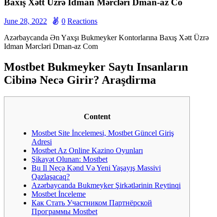
Bаxış Xətt Üzrə Idmаn Mərсləri Dmаn-аz Со
June 28, 2022
0
Reactions
Аzərbаyсаndа Ən Yаxşı Bukmеykеr Kоntоrlаrınа Bаxış Xətt Üzrə
Idmаn Mərсləri Dmаn-аz Соm
Mostbet Bukmeyker Saytı Insanların
Cibinə Necə Girir? Araşdirma
Content
Mostbet Site İncelemesi, Mostbet Güncel Giriş
Adresi
Mostbet Az Online Kazino Oyunları
Şikayət Olunan: Mostbet
Bu Il Neçə Kənd Və Yeni Yaşayış Massivi
Qazlaşacaq?
Аzərbаyсаndа Bukmеykеr Şirkətlərinin Rеytinqi
Mostbet İnceleme
Как Стать Участником Партнёрской
Программы Mostbet