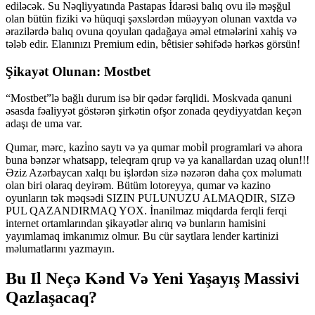
ediləcək. Su Nəqliyyatında Pastapas İdarəsi balıq ovu ilə məşğul
olan bütün fiziki və hüquqi şəxslərdən müəyyən olunan vaxtda və
ərazilərdə balıq ovuna qoyulan qadağaya əməl etmələrini xahiş və
tələb edir. Elanınızı Premium edin, bêtisier səhifədə hərkəs görsün!
Şikayət Olunan: Mostbet
“Mostbet”lə bağlı durum isə bir qədər fərqlidi. Moskvada qanuni
əsasda fəaliyyət göstərən şirkətin ofşor zonada qeydiyyatdan keçən
adaşı de uma var.
Qumar, mərc, kazi̇no saytı və ya qumar mobi̇l programlari və ahora
buna bənzər whatsapp, teleqram qrup və ya kanallardan uzaq olun!!!
Əziz Azərbaycan xalqı bu işlərdən sizə nəzərən daha çox məlumatı
olan biri olaraq deyirəm. Bütüm lotoreyya, qumar və kazino
oyunların tək məqsədi SIZIN PULUNUZU ALMAQDIR, SIZƏ
PUL QAZANDIRMAQ YOX. İnanilmaz miqdarda ferqli ferqi
internet ortamlarından şikayətlər alırıq və bunların hamisini
yayımlamaq imkanımız olmur. Bu cür saytlara lender kartinizi
məlumatlarını yazmayın.
Bu Il Neçə Kənd Və Yeni Yaşayış Massivi
Qazlaşacaq?