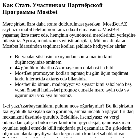
Как Стать Участником Партнёрской
Программы Mostbet
Mərc şirkəti üzrə daha sonra doldurulması gərəkən, MostBet AZ
sayt üzrə mobil telefon nömrənizi daxil etməlisiniz. MostBet
yaşamaq üzrə mərc edə, həmçinin oyunöncəsi mərclərinizi yerləşdirə
bilərsiniz. Ayrıca, müntəzəm sayt istifadəçiləri, Mütəmadi olaraq
Mostbet İdarəsindən təqdimat kodları şəklində hədiyyələr alırlar.
Bu yazılar silsiləsini oxuyandan sonra mənim kimi
düşünəcəyinizə əminəm.
44 günlük müharibə Azərbaycanın qələbəsi ilə bitdi.
MostBet promosyon kodları tapmaq bu gün üçün təqdimat
kodu internetdə axtarış edə bilərsiniz.
Mostbet ilə idman, mədəniyyət və siyasət kimi sahələrdə baş
verən önəmli hadisələri proqnoz etməklə mərc təyin edə və
uğurunuzu yoxlaya bilərsiniz.
1-ci yazıAzərbaycanlıların pulunu necə oğurlayırlar? Bu iki şirkətin
fəaliyyəti ilk baxışdan sadə görünən, amma incəliklə işləyən fırıldaq
mexanizmi üzərində qurulub. Beləliklə, lisenziyasız və vergi
ödəmədən çalışan bukmeker kontorları qeyri-leqal, qanunsuz mərc
oyunları təşkil etməklə külli miqdarda pul qazanırlar. Bu şirkətlərin
ofşor zonalarda qeydiyyatdan keçməsinin konkret səbəbləri var.