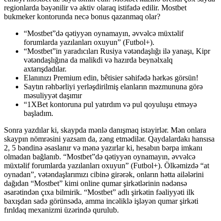
regionlarda bəyənilir və aktiv olaraq istifadə edilir. Mostbet
bukmeker kontorunda necə bonus qazanmaq olar?
“Mostbet”də qətiyyən oynamayın, əvvəlcə müxtəlif
forumlarda yazılanları oxuyun” (Futbol+).
“Mostbet”in yaradıcıları Rusiya vətəndaşlığı ilə yanaşı, Kipr
vətəndaşlığına da malikdi və hazırda beynəlxalq
axtarışdadılar.
Elanınızı Premium edin, bêtisier səhifədə hərkəs görsün!
Saytın rəhbərliyi yerləşdirilmiş elanların məzmununa görə
məsuliyyət daşımır
“1XBet kontoruna pul yatırdım və pul qoyuluşu etməyə
başladım.
Sonra yazdılar ki, skaypda mənlə danışmaq istəyirlər. Mən onlara
skaypın nömrəsini yazsam da, zəng etmədilər. Qaydalardakı hansısa
2, 5 bəndinə əsaslanır və mənə yazırlar ki, hesabın bərpa imkanı
olmadan bağlanıb. “Mostbet”də qətiyyən oynamayın, əvvəlcə
müxtəlif forumlarda yazılanları oxuyun” (Futbol+). Ölkəmizdə “at
oynadan”, vətəndaşlarımızı cibinə girərək, onların hətta ailələrini
dağıdan “Mostbet” kimi online qumar şirkətlərinin nədənsə
əsarətindən çıxa bilmirik. “Mostbet” adlı şirkətin fəaliyyəti ilk
baxışdan sadə görünsədə, amma incəliklə işləyən qumar şirkəti
fırıldaq mexanizmi üzərində qurulub.