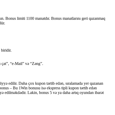
rsın. Bonus limiti 1100 manatdır. Bonus manatlarını geri qazanmaq
lür.
biridir.
ı çat”, “e-Mail” və “Zəng”.
diyyə edilir. Daha çox kupon tərtib edən, sıralamada yer qazanan
 bonus – Bu 1Win bonusu isə ekspress tipli kupon tərtib edən
yyə edilməkdədir. Lakin, bonus 5 və ya daha artıq oyundan ibarət