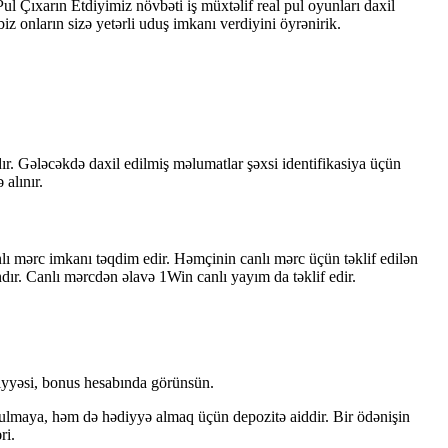
Pul Çıxarın Etdiyimiz növbəti iş müxtəlif real pul oyunları daxil
onların sizə yetərli uduş imkanı verdiyini öyrənirik.
r. Gələcəkdə daxil edilmiş məlumatlar şəxsi identifikasiya üçün
 alınır.
ı mərc imkanı təqdim edir. Həmçinin canlı mərc üçün təklif edilən
dır. Canlı mərcdən əlavə 1Win canlı yayım da təklif edir.
iyyəsi, bonus hesabında görünsün.
ulmaya, həm də hədiyyə almaq üçün depozitə aiddir. Bir ödənişin
ri.