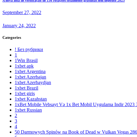
A nova lista de verificação de 150 rotações totalmente gratuitas sem depósito 2023
September 27, 2022
January 24, 2022
Categories
! Без рубрики
1
1Win Brasil
1xbet apk
1xbet Argentina
1xbet Azerbajan
1xbet Azerbaydjan
1xbet Brazil
1xbet giriş
1xbet Kazahstan
1xBet Mobile Vebsayt Və 1x Bet Mobil Uygulama Indir 2023 
1xbet Russian
2
3
4
50 Darmowych Spinów na Book of Dead w Vulkan Vegas 28