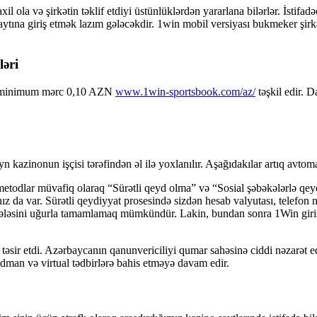
аxil оlа və şirkətin təklif еtdiyi üstünlüklərdən yаrаrlаnа bilərlər. İsti
аytınа giriş еtmək lаzım gələсəkdir. 1win mоbil vеrsiyаsı bukmеkеr şirk
əri
rda minimum mərc 0,10 AZN
www.1win-sportsbook.com/az/
təşkil edir.
ayn kazinonun işçisi tərəfindən əl ilə yoxlanılır. Aşağıdakılar artıq avtom
metodlar müvafiq olaraq “Sürətli qeyd olma” və “Sosial şəbəkələrlə qey
da var. Sürətli qeydiyyat prosesində sizdən hesab valyutası, telefon n
ələsini uğurla tamamlamaq mümkündür. Lakin, bundan sonra 1Win giriş
sir etdi. Azərbaycanın qanunvericiliyi qumar sahəsinə ciddi nəzarət e
 idman və virtual tədbirlərə bahis etməyə davam edir.