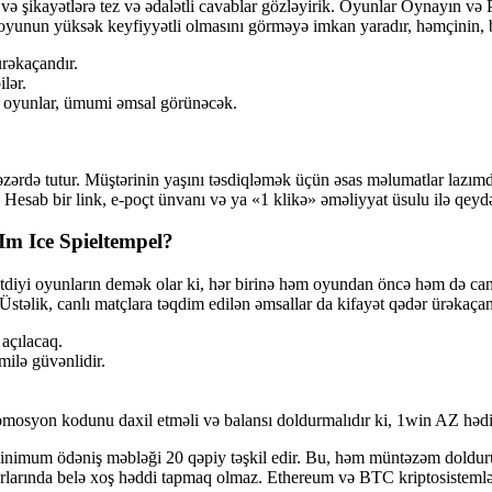
a və şikayətlərə tez və ədalətli cavablar gözləyirik. Oyunlar Oynayın və 
nun yüksək keyfiyyətli olmasını görməyə imkan yaradır, həmçinin, biz 
ürəkaçandır.
lər.
a oyunlar, ümumi əmsal görünəcək.
zərdə tutur. Müştərinin yaşını təsdiqləmək üçün əsas məlumatlar lazımdı
. Hesab bir link, e-poçt ünvanı və ya «1 klikə» əməliyyat üsulu ilə qeydə
 Ice Spieltempel?
diyi oyunların demək olar ki, hər birinə həm oyundan öncə həm də canl
Üstəlik, canlı matçlara təqdim edilən əmsallar da kifayət qədər ürəkaçan
açılacaq.
milə güvənlidir.
omosyon kodunu daxil etməli və balansı doldurmalıdır ki, 1win AZ həd
Minimum ödəniş məbləği 20 qəpiy təşkil edir. Bu, həm müntəzəm doldur
larında belə xoş həddi tapmaq olmaz. Ethereum və BTC kriptosistemlə