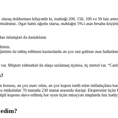
olaraq doldurması kifayətdir ki, məbləği 200, 150, 100 və 50 faiz artı
rməlisiniz. Əgər bahis uğurlu olarsa, məbləğin 5%-i əsas hesaba köçürü
n ödənişləri də dəstəklənir.
isiniz.
inin də tətbiq edilməsi kazinolarda ən çox rast gəlinən əsas hallardan 
var. Müştəri xidmətləri ilə əlaqə saxlamaq üçünsə, üç metod var. “Canl
s?
n bonusu, ən çox mərc edən, ən çox kupon tərtib edən istifadəçilərə hə
 Bu mükafatlar 70 manatla 230 manat arasında dəyişir. Ekspresslər üçün
ss tipli kupona əlavə edilmiş hər oyun üçün müəyyən miqdarda faiz hədi
 edim?