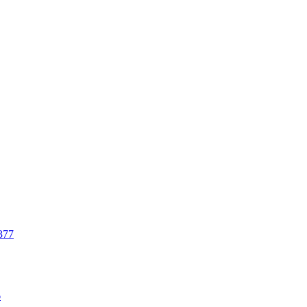
377
6