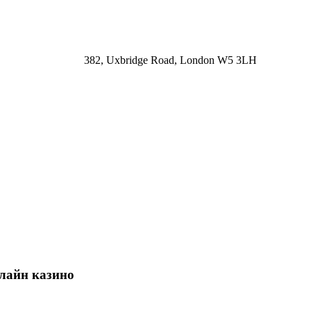
382, Uxbridge Road, London W5 3LH
нлайн казино