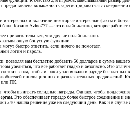
ичные функции. К счастью для игроков, максимальный размер де
т предоставлена ​​возможность зарегистрироваться с совершенно
и интересных и включили некоторые интересные факты и бонусы
 балл. Казино Azino777 — это онлайн-казино, которое работает 
олее привлекательным, чем другие онлайн-казино.
 захватывающую бонусную функцию.
 могут быстро ответить, если ничего не помогает.
ьный логин и пароль.
и, позволяя вам бесплатно добавить 50 долларов к сумме вашего
обы убедиться, что все работает гладко и безопасно. Это отли
состоит в том, чтобы игроки участвовали в раунде бесплатных
т любителей инновационных и развлекательных предложений. Ког
c или ПК.
, чтобы выиграть солидные награды. Однако, чтобы поддержива
вергам. Это обеспечивает гораздо более быстрое соединение и з
 24/7 нашла решение уже на следующий день. Как и в случае с