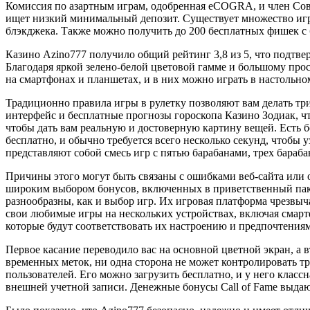
Комиссия по азартным играм, одобренная eCOGRA, и член Сове
ищет низкий минимальный депозит. Существует множество игр 
блэкджека. Также можно получить до 200 бесплатных фишек с б
Казино Azino777 получило общий рейтинг 3,8 из 5, что подтвер
Благодаря яркой зелено-белой цветовой гамме и большому прос
на смартфонах и планшетах, и в них можно играть в настольном
Традиционно правила игры в рулетку позволяют вам делать три
интерфейс и бесплатные прогнозы гороскопа Казино Зодиак, чт
чтобы дать вам реальную и достоверную картину вещей. Есть б
бесплатно, и обычно требуется всего несколько секунд, чтобы у
представляют собой смесь игр с пятью барабанами, трех бараб
Причины этого могут быть связаны с ошибками веб-сайта или 
широким выбором бонусов, включенных в приветственный пакет
разнообразны, как и выбор игр. Их игровая платформа чрезвы
свои любимые игры на нескольких устройствах, включая смарт
которые будут соответствовать их настроению и предпочтениям
Первое касание переводило вас на основной цветной экран, а
временных меток, ни одна сторона не может контролировать тр
пользователей. Его можно загрузить бесплатно, и у него класс
внешней учетной записи. Денежные бонусы Call of Fame выдаю