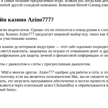
ь в самые большие предлагаемые игры. Всякий раз, когда ваш де
 любой другой солидной компании. Компания Betsoft Gaming изве
йн казино Azino777?
гии видеослотов. Однако это не относится к покер-румам и слота
ш. Казино Azino777 предлагает широкий выбор игр, таких как б
ы участниками казино.
х казино до ветеранов индустрии — этот сайт идеально подходит
является выяснить, защищены ли игроки от отмывания денег и др
шифрования для защиты личной и финансовой информации от нес
лоты с джекпотом и слоты с прогрессивным джекпотом.
Joker Wild и многие другие. Azino777 одобрен для работы в сети, и
 поэтому, если вы являетесь пользователем Mac, вы не сможете и
лать, это загрузить программное обеспечение и весело провести 
вляются через платежный шлюз ClickandBuy и обрабатываются в 
ный бонус.