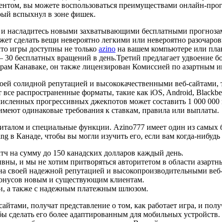
иентом, вы можете воспользоваться преимуществами онлайн-про
рый вспыхнул в зоне фишек.
о и насладитесь новыми захватывающими бесплатными прогнозам
жет сделать вещи невероятно легкими или невероятно разочаро
 что игры доступны не только
azino
на вашем компьютере или план
 30 бесплатных вращений в день.Третий предлагает удвоение бо
играм Канаваке, он также лицензирован Комиссией по азартным
воей солидной репутацией и высококачественными веб-сайтами, т
все распространенные форматы, такие как iOS, Android, Blackb
очисленных прогрессивных джекпотов может составить 1 000 000
х имеют одинаковые требования к ставкам, правила или выплаты.
италом и специальные функции. Azino777 имеет один из самых 
 в Канаде, чтобы вы могли изучить его, если вам когда-нибудь
атч на сумму до 150 канадских долларов каждый день.
вны, и мы не хотим притворяться авторитетом в области азартны
тна своей надежной репутацией и высокопроизводительными веб-с
 бонусов новым и существующим клиентам.
ли, а также с надежным платежным шлюзом.
айтами, получат представление о том, как работает игра, и по
 бы сделать его более адаптированным для мобильных устройств.