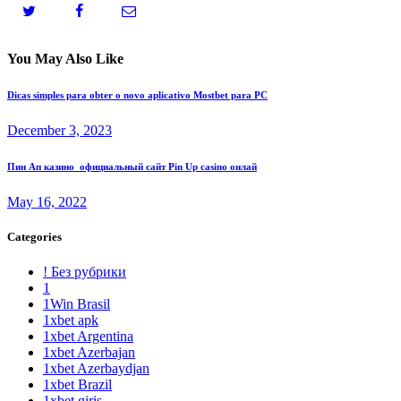
You May Also Like
Dicas simples para obter o novo aplicativo Mostbet para PC
December 3, 2023
Пин Ап казино ️ официальный сайт Pin Up casino онлай
May 16, 2022
Categories
! Без рубрики
1
1Win Brasil
1xbet apk
1xbet Argentina
1xbet Azerbajan
1xbet Azerbaydjan
1xbet Brazil
1xbet giriş