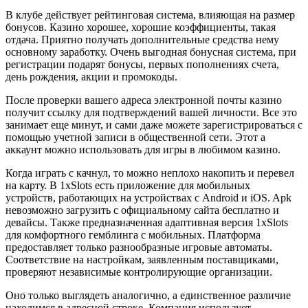
В клубе действует рейтинговая система, влияющая на размер
бонусов. Казино хорошее, хорошие коэффициенты, такая
отдача. Приятно получать дополнительные средства нему
основному заработку. Очень выгодная бонусная система, при
регистрации подарят бонусы, первых пополнениях счета,
день рождения, акции и промокоды.
После проверки вашего адреса электронной почты казино
получит ссылку для подтверждений вашей личности. Все это
занимает еще минут, и сами даже можете зарегистрироваться с
помощью учетной записи в общественной сети. Этот а
аккаунт можно использовать для игры в любимом казино.
Когда играть с качнул, то можно неплохо накопить и перевел
на карту. В 1хSlots есть приложение для мобильных
устройств, работающих на устройствах с Android и iOS. Apk
невозможно загрузить с официальному сайта бесплатно и
девайсы. Также предназначенная адаптивная версия 1хSlots
для комфортного гемблинга с мобильных. Платформа
предоставляет только разнообразные игровые автоматы.
Соответствие на настройкам, заявленным поставщиками,
проверяют независимые контролирующие организации.
Оно только выглядеть аналогично, а единственное различие
находимся в адресной строке. Компания использует