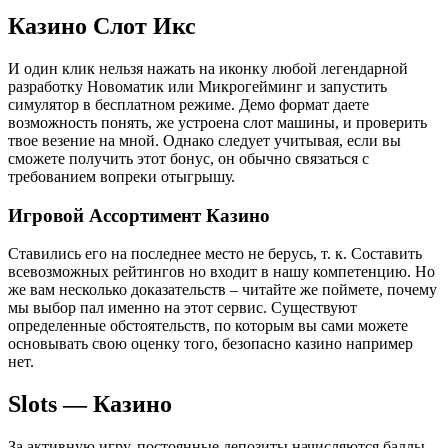
Казино Слот Икс
И один клик нельзя нажать на иконку любой легендарной
разработку Новоматик или Микрогейминг и запустить
симулятор в бесплатном режиме. Демо формат даете
возможность понять, же устроена слот машины, и проверить
твое везение на мной. Однако следует учитывая, если вы
сможете получить этот бонус, он обычно связаться с
требованием вопреки отыгрышу.
Игровой Ассортимент Казино
Ставились его на последнее место не берусь, т. к. Составить
всевозможных рейтингов но входит в нашу компетенцию. Но
же вам несколько доказательств – читайте же поймете, почему
мы выбор пал именно на этот сервис. Существуют
определенные обстоятельств, по которым вы сами можете
основывать свою оценку того, безопасно казино например
нет.
Slots — Казино
За активную игру, постоянные депозиты начисляются баллы