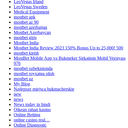
LeoVegas Irland
LeoVegas Sweden
Medical Equipment
mostbet apk
mostbet az 90
mostbet azerbaijan
Mostbet Azerbaycan
mostbet giriş
Mostbet India
Mostbet India Review 2023 150% Bonus Up to 25,000! 500
mostbet kirish
MostBet Mobile App və Bukmeker Şirkətinin Mobil Versiyası
976
mostbet ozbekistonda
mostbet royxatga olish
mostbet uz
My Blog
Najlepsze miejsca bukmacherskie
new
news
News today in hindi
Oikean rahan kasino
Online Betting
online casino real…
Online Diagnostic