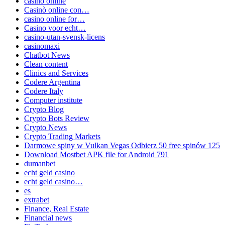
casinò online
Casinò online con…
casino online for…
Casino voor echt…
casino-utan-svensk-licens
casinomaxi
Chatbot News
Clean content
Clinics and Services
Codere Argentina
Codere Italy
Computer institute
Crypto Blog
Crypto Bots Review
Crypto News
Crypto Trading Markets
Darmowe spiny w Vulkan Vegas Odbierz 50 free spinów 125
Download Mostbet APK file for Android 791
dumanbet
echt geld casino
echt geld casino…
es
extrabet
Finance, Real Estate
Financial news