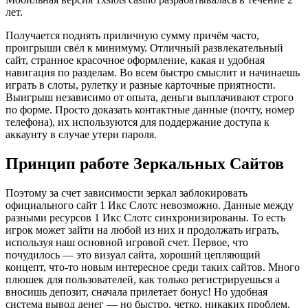
лет.
Получается поднять приличную сумму причём часто,
проигрыши свёл к минимуму. Отличный развлекательный
сайт, странное красочное оформление, какая и удобная
навигация по разделам. Во всем быстро смыслит и начинаешь
играть в слоты, рулетку и разные карточные приятности.
Выигрыш независимо от опыта, деньги выплачивают строго
по форме. Просто доказать контактные данные (почту, номер
телефона), их используются для поддержание доступа к
аккаунту в случае утери пароля.
Принцип работе Зеркальных Сайтов
Поэтому за счет зависимости зеркал заблокировать
официального сайт 1 Икс Слотс невозможно. Данные между
разными ресурсов 1 Икс Слотс синхронизированы. То есть
игрок может зайти на любой из них и продолжать играть,
используя наш основной игровой счет. Первое, что
почудилось — это визуал сайта, хороший цепляющий
концепт, что-то новым интересное среди таких сайтов. Много
плюшек для пользователей, как только регистрируешься а
вносишь депозит, сначала прилетает бонус! Но удобная
система вывод денег — но быстро, четко, никаких проблем.