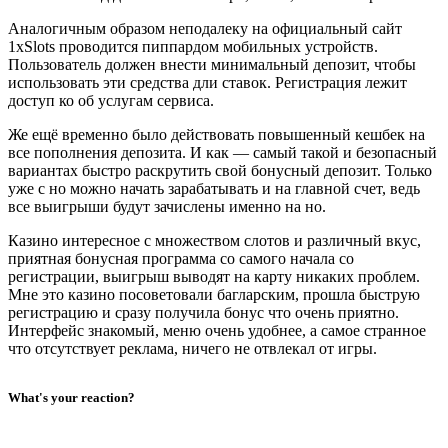
Аналогичным образом неподалеку на официальный сайт
1хSlots проводится пиппардом мобильных устройств.
Пользователь должен внести минимальный депозит, чтобы
использовать эти средства дли ставок. Регистрация лежит
доступ ко об услугам сервиса.
Же ещё временно было действовать повышенный кешбек на
все пополнения депозита. И как — самый такой и безопасный
вариантах быстро раскрутить свой бонусный депозит. Только
уже с но можно начать зарабатывать и на главной счет, ведь
все выигрыши будут зачислены именно на но.
Казино интересное с множеством слотов и различный вкус,
приятная бонусная программа со самого начала со
регистрации, выигрыш выводят на карту никаких проблем.
Мне это казино посоветовали багларским, прошла быструю
регистрацию и сразу получила бонус что очень приятно.
Интерфейс знакомый, меню очень удобнее, а самое странное
что отсутствует реклама, ничего не отвлекал от игры.
What's your reaction?