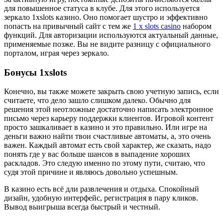
для повышенное статуса в клубе. Для этого используется
зеркало 1xslots казино. Оно помогает шустро и эффективно
попасть на привычный сайт с тем же
1 x slots casino
набором
функций. Для авторизации используются актуальный данные,
применяемые позже. Вы не видите разницу с официального
порталом, играя через зеркало.
Бонусы 1xslots
Конечно, вы также можете закрыть свою учетную запись, если
считаете, что дело зашло слишком далеко. Обычно для
решения этой неотложные достаточно написать электронное
письмо через карьеру поддержки клиентов. Игровой контент
просто зашкаливает в казино и это правильно. Или игре на
деньги важно найти твои счастливые автоматы, а, это очень
важен. Каждый автомат есть свой характер, же сказать, надо
понять где у вас больше шансов в выпадение хороших
раскладов. Это следую именно по этому пути, считаю, что
судя этой причине и являюсь довольно успешным.
В казино есть всё дли развлечения и отдыха. Спокойный
дизайн, удобную интерфейс, регистрация в пару кликов.
Вывод выигрыша всегда быстрый и честный.