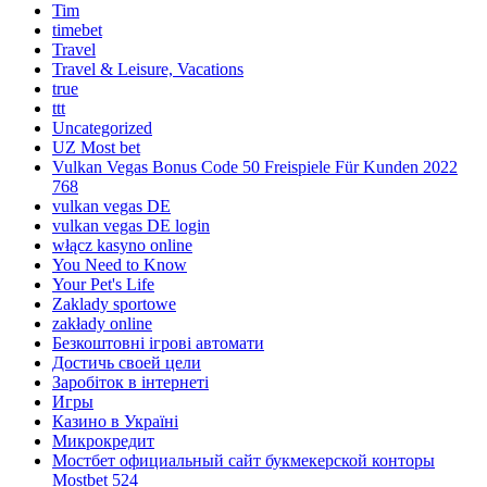
Tim
timebet
Travel
Travel & Leisure, Vacations
true
ttt
Uncategorized
UZ Most bet
Vulkan Vegas Bonus Code 50 Freispiele Für Kunden 2022
768
vulkan vegas DE
vulkan vegas DE login
włącz kasyno online
You Need to Know
Your Pet's Life
Zaklady sportowe
zakłady online
Безкоштовні ігрові автомати
Достичь своей цели
Заробіток в інтернеті
Игры
Казино в Україні
Микрокредит
Мостбет официальный сайт букмекерской конторы
Mostbet 524