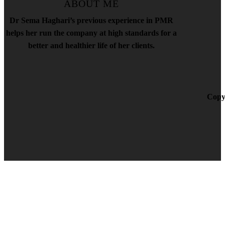
ABOUT ME
Dr Sema Haghari’s previous experience in PMR
helps her run the company at high standards for a
better and healthier life of her clients.
Copyr