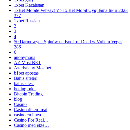
1xbet Kazahstan
1xBet Mobile Vebsayt Və 1x Bet Mobil Uygulama Indir 2023
377
1xbet Russian
2
3
4
50 Darmowych Spinów na Book of Dead w Vulkan Vegas
286
6
anonymous
AZ Most BET
Azerbajany Mostbet
b1bet apostas
Bahis siteleri
bahis sitesi
betting odds
Bitcoin Trading
blog
Casino
Casino dinero real
casino en línea
Casino For Real…
Casino med ekte…