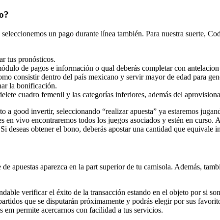
ro?
e seleccionemos un pago durante línea también. Para nuestra suerte, Co
ar tus pronósticos.
 módulo de pagos e información o qual deberás completar con antelacion 
 como consistir dentro del país mexicano y servir mayor de edad para ge
ar la bonificación.
elete cuadro femenil y las categorías inferiores, además del aprovision
o a good invertir, seleccionando “realizar apuesta” ya estaremos juga
tes en vivo encontraremos todos los juegos asociados y estén en curso. 
i deseas obtener el bono, deberás apostar una cantidad que equivale in
 de apuestas aparezca en la part superior de tu camisola. Además, tambi
dable verificar el éxito de la transacción estando en el objeto por si so
partidos que se disputarán próximamente y podrás elegir por sus favorit
 em permite acercarnos con facilidad a tus servicios.