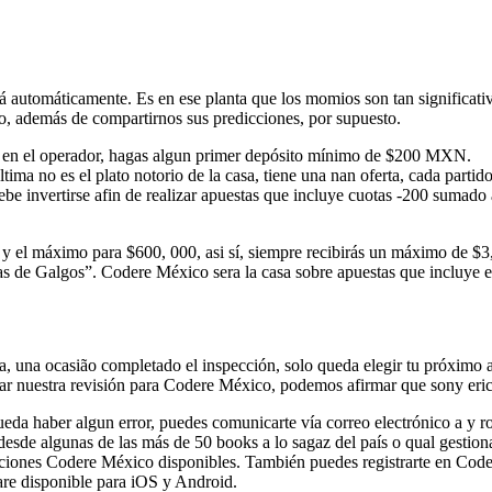
á automáticamente. Es en ese planta que los momios son tan significativ
o, además de compartirnos sus predicciones, por supuesto.
ado en el operador, hagas algun primer depósito mínimo de $200 MXN.
ima no es el plato notorio de la casa, tiene una nan oferta, cada partid
be invertirse afin de realizar apuestas que incluye cuotas -200 sumado
el máximo para $600, 000, asi sí, siempre recibirás un máximo de $3, 0
ras de Galgos”. Codere México sera la casa sobre apuestas que incluye es
enta, una ocasião completado el inspección, solo queda elegir tu próximo 
r nuestra revisión para Codere México, podemos afirmar que sony ericsso
da haber algun error, puedes comunicarte vía correo electrónico a y roga
 desde algunas de las más de 50 books a lo sagaz del país o qual gestiona
ociones Codere México disponibles. También puedes registrarte en Coder
are disponible para iOS y Android.