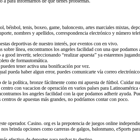
co a para informarnos de que tienes problemas.
 béisbol, tenis, boxeo, game, baloncesto, artes marciales mixtas, depor
saporte, nombres y apellidos, correspondencia electrónico y número tele
stas deportivas de nuestro interés, por eventos con en vivo.
as sobre línea, encontramos los angeles facilidad con una que podamos 
 a good invertir, seleccionando “realizar apuesta” ya estaremos jugando
boleto de formautomática.
o pueden tener activa una bonificación por vez.
qual pueda haber algun error, puedes comunicarte vía correo electrónico 
de la política, bronze fácilmente como mi apuesta de fútbol. Cuidar nue
 centro con vacacion de operación en varios países para Latinoamérica
encontramos los angeles facilidad con la que podamos adherir ayuda. Pue
s centros de apuestas más grandes, no podríamos contar con poco.
 este operador. Casino. org es la prepotencia de juegos online independ
 nos brinda opciones como carreras de galgos, balonmano, eSports para 
más efectivo de deportes para probar tu destino.