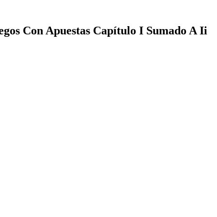
egos Con Apuestas Capítulo I Sumado A Ii