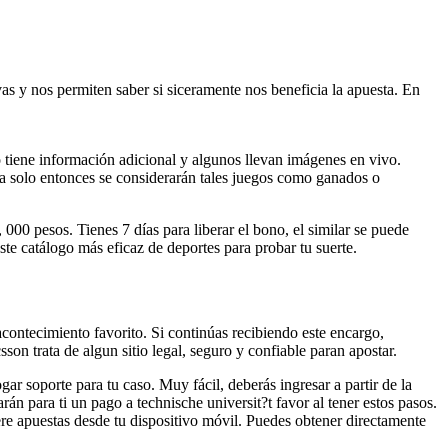
as y nos permiten saber si siceramente nos beneficia la apuesta. En
o tiene información adicional y algunos llevan imágenes en vivo.
 a solo entonces se considerarán tales juegos como ganados o
00 pesos. Tienes 7 días para liberar el bono, el similar se puede
te catálogo más eficaz de deportes para probar tu suerte.
acontecimiento favorito. Si continúas recibiendo este encargo,
n trata de algun sitio legal, seguro y confiable paran apostar.
r soporte para tu caso. Muy fácil, deberás ingresar a partir de la
rán para ti un pago a technische universit?t favor al tener estos pasos.
e apuestas desde tu dispositivo móvil. Puedes obtener directamente