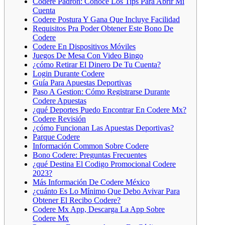
Codere Padrón: Conoce Los Tips Para Abrir Mi
Cuenta
Codere Postura Y Gana Que Incluye Facilidad
Requisitos Pra Poder Obtener Este Bono De
Codere
Codere En Dispositivos Móviles
Juegos De Mesa Con Video Bingo
¿cómo Retirar El Dinero De Tu Cuenta?
Login Durante Codere
Guía Para Apuestas Deportivas
Paso A Gestion: Cómo Registrarse Durante
Codere Apuestas
¿qué Deportes Puedo Encontrar En Codere Mx?
Codere Revisión
¿cómo Funcionan Las Apuestas Deportivas?
Parque Codere
Información Common Sobre Codere
Bono Codere: Preguntas Frecuentes
¿qué Destina El Codigo Promocional Codere
2023?
Más Información De Codere México
¿cuánto Es Lo Mínimo Que Debo Avivar Para
Obtener El Recibo Codere?
Codere Mx App, Descarga La App Sobre
Codere Mx