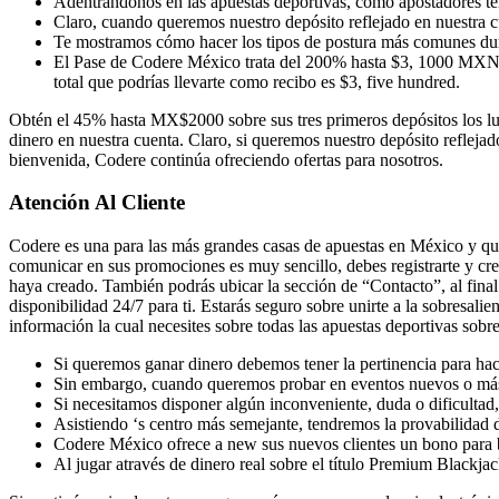
Adentrándonos en las apuestas deportivas, como apostadores te
Claro, cuando queremos nuestro depósito reflejado en nuestra c
Te mostramos cómo hacer los tipos de postura más comunes dur
El Pase de Codere México trata del 200% hasta $3, 1000 MXN en s
total que podrías llevarte como recibo es $3, five hundred.
Obtén el 45% hasta MX$2000 sobre sus tres primeros depósitos los l
dinero en nuestra cuenta. Claro, si queremos nuestro depósito reflej
bienvenida, Codere continúa ofreciendo ofertas para nosotros.
Atención Al Cliente
Codere es una para las más grandes casas de apuestas en México y que
comunicar en sus promociones es muy sencillo, debes registrarte y cr
haya creado. También podrás ubicar la sección de “Contacto”, al final
disponibilidad 24/7 para ti. Estarás seguro sobre unirte a la sobresalie
información la cual necesites sobre todas las apuestas deportivas sobr
Si queremos ganar dinero debemos tener la pertinencia para ha
Sin embargo, cuando queremos probar en eventos nuevos o más e
Si necesitamos disponer algún inconveniente, duda o dificulta
Asistiendo ‘s centro más semejante, tendremos la provabilidad de
Codere México ofrece a new sus nuevos clientes un bono par
Al jugar através de dinero real sobre el título Premium Blackja