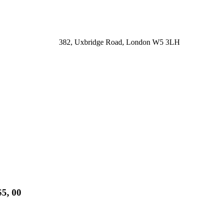
382, Uxbridge Road, London W5 3LH
5, 00