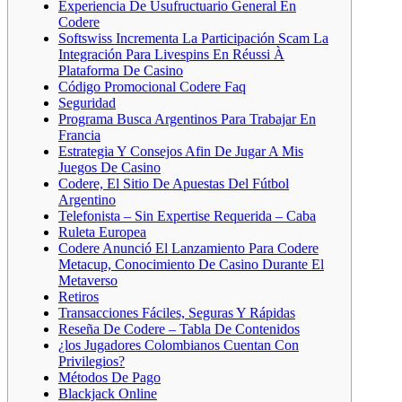
Experiencia De Usufructuario General En
Codere
Softswiss Incrementa La Participación Scam La
Integración Para Livespins En Réussi À
Plataforma De Casino
Código Promocional Codere Faq
Seguridad
Programa Busca Argentinos Para Trabajar En
Francia
Estrategia Y Consejos Afin De Jugar A Mis
Juegos De Casino
Codere, El Sitio De Apuestas Del Fútbol
Argentino
Telefonista – Sin Expertise Requerida – Caba
Ruleta Europea
Codere Anunció El Lanzamiento Para Codere
Metacup, Conocimiento De Casino Durante El
Metaverso
Retiros
Transacciones Fáciles, Seguras Y Rápidas
Reseña De Codere – Tabla De Contenidos
¿los Jugadores Colombianos Cuentan Con
Privilegios?
Métodos De Pago
Blackjack Online