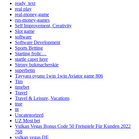
ready_text
real play
real-money-game
rus-money-games
Self Improvement, Creativity
Slot game
software
Software Development
Sports Betting
Starting frolic…
startle caper here
Strony bukmacherskie
superbetin
Təyyarə oyunu 1win 1win Aviator game 806
Tim
timebet
Travel
Travel & Leisure, Vacations
true
ttt
Uncategorized
UZ Most bet
Vulkan Vegas Bonus Code 50 Freispiele Für Kunden 2022
768
vulkan vegas DE