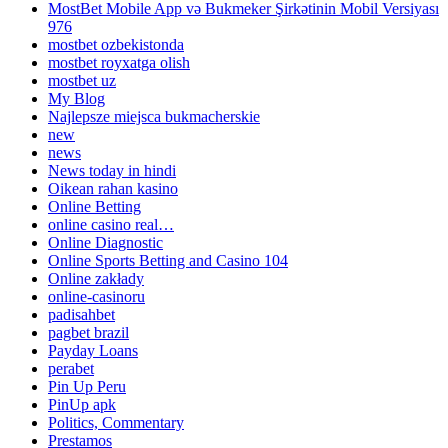
MostBet Mobile App və Bukmeker Şirkətinin Mobil Versiyası
976
mostbet ozbekistonda
mostbet royxatga olish
mostbet uz
My Blog
Najlepsze miejsca bukmacherskie
new
news
News today in hindi
Oikean rahan kasino
Online Betting
online casino real…
Online Diagnostic
Online Sports Betting and Casino 104
Online zakłady
online-casinoru
padisahbet
pagbet brazil
Payday Loans
perabet
Pin Up Peru
PinUp apk
Politics, Commentary
Prestamos