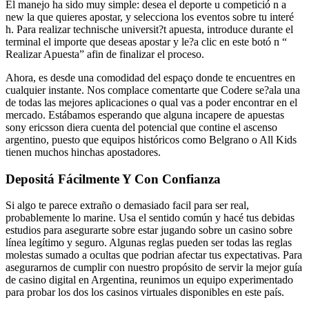
El manejo ha sido muy simple: desea el deporte u competició n a
new la que quieres apostar, y selecciona los eventos sobre tu interé
h. Para realizar technische universit?t apuesta, introduce durante el
terminal el importe que deseas apostar y le?a clic en este botó n “
Realizar Apuesta” afin de finalizar el proceso.
Ahora, es desde una comodidad del espaço donde te encuentres en
cualquier instante. Nos complace comentarte que Codere se?ala una
de todas las mejores aplicaciones o qual vas a poder encontrar en el
mercado. Estábamos esperando que alguna incapere de apuestas
sony ericsson diera cuenta del potencial que contine el ascenso
argentino, puesto que equipos históricos como Belgrano o All Kids
tienen muchos hinchas apostadores.
Depositá Fácilmente Y Con Confianza
Si algo te parece extraño o demasiado facil para ser real,
probablemente lo marine. Usa el sentido común y hacé tus debidas
estudios para asegurarte sobre estar jugando sobre un casino sobre
línea legítimo y seguro. Algunas reglas pueden ser todas las reglas
molestas sumado a ocultas que podrian afectar tus expectativas. Para
asegurarnos de cumplir con nuestro propósito de servir la mejor guía
de casino digital en Argentina, reunimos un equipo experimentado
para probar los dos los casinos virtuales disponibles en este país.