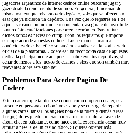
jugadores argentinos de internet casinos online buscarán jugar y
gozo desde la rendimiento de su nido. En general, funcionan de la
misma manera que mis bonos de depósito, solo que se ofrecen an
ésas que ya hicieron un depósito. Una vez que lo registrés en 1 de
aquellas casinos online que te recomiendan, asegúrate de inscribirte
para recibir actualizaciones por correo electrónico. Para retirar
dichos bonos es necesario cumplir con los requisitos que impone
este operador de apuestas en línea. Los términos sumado a
condiciones de el beneficio se pueden visualizar en la página web
oficial de la plataforma. Codere es una reconocida casa de apuestas
dedicada principalmente an apuestas sobre eventos deportivos; sin
echar de menos a los juegos de casinos y slots que son también muy
relevantes sobre este sitio net.
Problemas Para Aceder Pagina De
Codere
Este recadero, que también se conoce como crupier o dealer, está
presente en persona en el on line casino y se encarga de repartir
algunas cartas, lanzar los angeles bola de la ruleta y demás tareas.
Los jugadores pueden interactuar scam el repartidor a través de
algun chat en palpitante, como hace que la experiencia ocean muy
similar a new la de un casino físico. Si querés obtener más
información sobre cómo funciona un on line casino en vivo, más