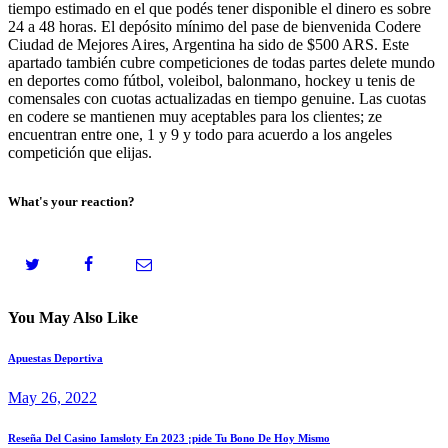
tiempo estimado en el que podés tener disponible el dinero es sobre
24 a 48 horas. El depósito mínimo del pase de bienvenida Codere
Ciudad de Mejores Aires, Argentina ha sido de $500 ARS. Este
apartado también cubre competiciones de todas partes delete mundo
en deportes como fútbol, voleibol, balonmano, hockey u tenis de
comensales con cuotas actualizadas en tiempo genuine. Las cuotas
en codere se mantienen muy aceptables para los clientes; ze
encuentran entre one, 1 y 9 y todo para acuerdo a los angeles
competición que elijas.
What's your reaction?
You May Also Like
Apuestas Deportiva
May 26, 2022
Reseña Del Casino Iamsloty En 2023 ¡pide Tu Bono De Hoy Mismo