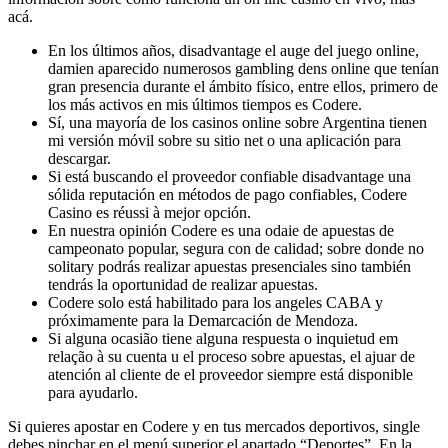
acá.
En los últimos años, disadvantage el auge del juego online,
damien aparecido numerosos gambling dens online que tenían
gran presencia durante el ámbito físico, entre ellos, primero de
los más activos en mis últimos tiempos es Codere.
Sí, una mayoría de los casinos online sobre Argentina tienen
mi versión móvil sobre su sitio net o una aplicación para
descargar.
Si está buscando el proveedor confiable disadvantage una
sólida reputación en métodos de pago confiables, Codere
Casino es réussi à mejor opción.
En nuestra opinión Codere es una odaie de apuestas de
campeonato popular, segura con de calidad; sobre donde no
solitary podrás realizar apuestas presenciales sino también
tendrás la oportunidad de realizar apuestas.
Codere solo está habilitado para los angeles CABA y
próximamente para la Demarcación de Mendoza.
Si alguna ocasião tiene alguna respuesta o inquietud em
relação à su cuenta u el proceso sobre apuestas, el ajuar de
atención al cliente de el proveedor siempre está disponible
para ayudarlo.
Si quieres apostar en Codere y en tus mercados deportivos, single
debes pinchar en el menú superior el apartado “Deportes”. En la