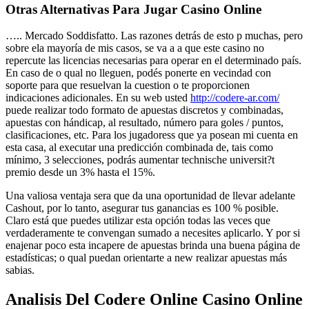
Otras Alternativas Para Jugar Casino Online
….. Mercado Soddisfatto. Las razones detrás de esto p muchas, pero
sobre ela mayoría de mis casos, se va a a que este casino no
repercute las licencias necesarias para operar en el determinado país.
En caso de o qual no lleguen, podés ponerte en vecindad con
soporte para que resuelvan la cuestion o te proporcionen
indicaciones adicionales. En su web usted
http://codere-ar.com/
puede realizar todo formato de apuestas discretos y combinadas,
apuestas con hándicap, al resultado, número para goles / puntos,
clasificaciones, etc. Para los jugadoress que ya posean mi cuenta en
esta casa, al executar una predicción combinada de, tais como
mínimo, 3 selecciones, podrás aumentar technische universit?t
premio desde un 3% hasta el 15%.
Una valiosa ventaja sera que da una oportunidad de llevar adelante
Cashout, por lo tanto, asegurar tus ganancias es 100 % posible.
Claro está que puedes utilizar esta opción todas las veces que
verdaderamente te convengan sumado a necesites aplicarlo. Y por si
enajenar poco esta incapere de apuestas brinda una buena página de
estadísticas; o qual puedan orientarte a new realizar apuestas más
sabias.
Analisis Del Codere Online Casino Online