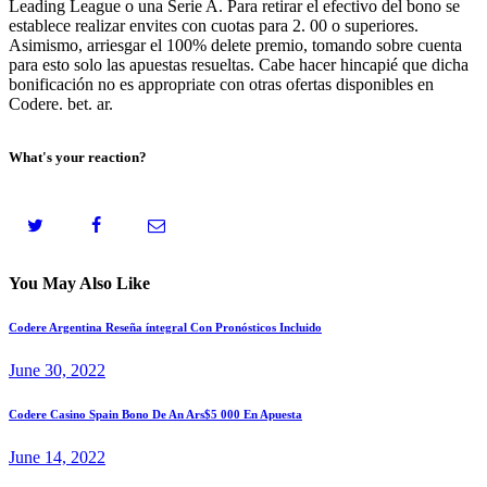
Leading League o una Serie A. Para retirar el efectivo del bono se
establece realizar envites con cuotas para 2. 00 o superiores.
Asimismo, arriesgar el 100% delete premio, tomando sobre cuenta
para esto solo las apuestas resueltas. Cabe hacer hincapié que dicha
bonificación no es appropriate con otras ofertas disponibles en
Codere. bet. ar.
What's your reaction?
You May Also Like
Codere Argentina Reseña íntegral Con Pronósticos Incluido
June 30, 2022
Codere Casino Spain Bono De An Ars$5 000 En Apuesta
June 14, 2022