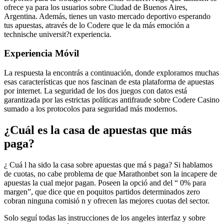
ofrece ya para los usuarios sobre Ciudad de Buenos Aires,
Argentina. Además, tienes un vasto mercado deportivo esperando
tus apuestas, através de lo Codere que le da más emoción a
technische universit?t experiencia.
Experiencia Móvil
La respuesta la encontrás a continuación, donde exploramos muchas
esas características que nos fascinan de esta plataforma de apuestas
por internet. La seguridad de los dos juegos con datos está
garantizada por las estrictas políticas antifraude sobre Codere Casino
sumado a los protocolos para seguridad más modernos.
¿Cuál es la casa de apuestas que más
paga?
¿ Cuá l ha sido la casa sobre apuestas que má s paga? Si hablamos
de cuotas, no cabe problema de que Marathonbet son la incapere de
apuestas la cual mejor pagan. Poseen la opció and del “ 0% para
margen”, que dice que en poquitos partidos determinados zero
cobran ninguna comisió n y ofrecen las mejores cuotas del sector.
Solo seguí todas las instrucciones de los angeles interfaz y sobre