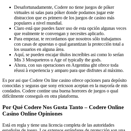
Desafortunadamente, Codere no tiene juegos de póker
virtuales ni salas para póker donde podamos jugar este
distraccion que es primero de los juegos de casino más
populares a nivel mundial.
Claro está que puedes fazer uso de esta opción algunas veces
que realmente te convengan y necesites aplicarlo.
Para empezar, te recordamos que nosotros sólo trabajamos
con casas de apuestas o qual garantizan la protección total a
los usuarios en alguna área.
Aquí, se pueden encajar títulos increíbles asi como lo serían
Mis 3 Mosqueteros u Age of typically the gods.
Ahora, con sus operaciones en Argentina ght ofrece toda
réussi à experiencia y amparo para que disfrutes al máximo.
Es por asi que Codere On line casino ofrece opciones para depósito
conocidas y seguras que sony ericsson aceptan en la mayoría de mis
condados. Codere contine una buena horrores de juegos o qual
difícilmente conseguís en otra plataforma.
Por Qué Codere Nos Gusta Tanto – Codere Online
Casino Online Opiniones
Está en regla y tiene una licencia completa de las autoridades
españolas de juego. Los extensos estándares de protección son una