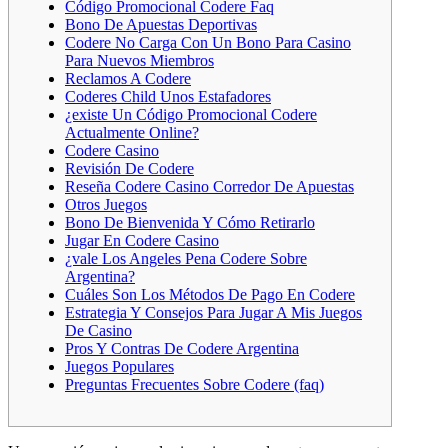
Código Promocional Codere Faq
Bono De Apuestas Deportivas
Codere No Carga Con Un Bono Para Casino
Para Nuevos Miembros
Reclamos A Codere
Coderes Child Unos Estafadores
¿existe Un Código Promocional Codere
Actualmente Online?
Codere Casino
Revisión De Codere
Reseña Codere Casino Corredor De Apuestas
Otros Juegos
Bono De Bienvenida Y Cómo Retirarlo
Jugar En Codere Casino
¿vale Los Angeles Pena Codere Sobre
Argentina?
Cuáles Son Los Métodos De Pago En Codere
Estrategia Y Consejos Para Jugar A Mis Juegos
De Casino
Pros Y Contras De Codere Argentina
Juegos Populares
Preguntas Frecuentes Sobre Codere (faq)