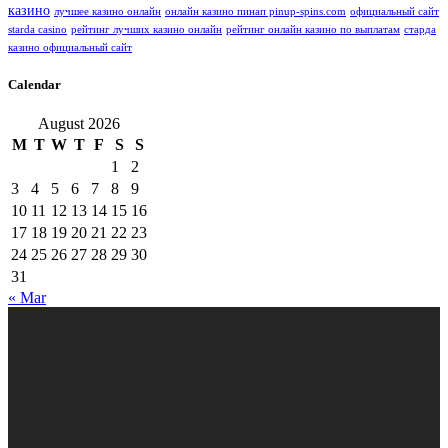
казино
лучшее казино онлайн
онлайн казино пинап pinup-spins.com
официальный сайт
starda casino
рейтинг лучших казино онлайн
рейтинг онлайн казино по выплатам
старда
казино официальный сайт
Calendar
August 2026
M
T
W
T
F
S
S
1
2
3
4
5
6
7
8
9
10
11
12
13
14
15
16
17
18
19
20
21
22
23
24
25
26
27
28
29
30
31
« Mar