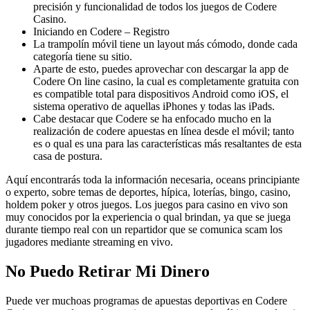
precisión y funcionalidad de todos los juegos de Codere
Casino.
Iniciando en Codere – Registro
La trampolín móvil tiene un layout más cómodo, donde cada
categoría tiene su sitio.
Aparte de esto, puedes aprovechar con descargar la app de
Codere On line casino, la cual es completamente gratuita con
es compatible total para dispositivos Android como iOS, el
sistema operativo de aquellas iPhones y todas las iPads.
Cabe destacar que Codere se ha enfocado mucho en la
realización de codere apuestas en línea desde el móvil; tanto
es o qual es una para las características más resaltantes de esta
casa de postura.
Aquí encontrarás toda la información necesaria, oceans principiante
o experto, sobre temas de deportes, hípica, loterías, bingo, casino,
holdem poker y otros juegos. Los juegos para casino en vivo son
muy conocidos por la experiencia o qual brindan, ya que se juega
durante tiempo real con un repartidor que se comunica scam los
jugadores mediante streaming en vivo.
No Puedo Retirar Mi Dinero
Puede ver muchoas programas de apuestas deportivas en Codere