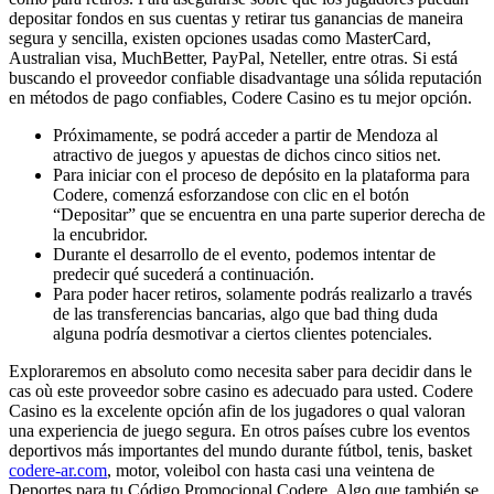
depositar fondos en sus cuentas y retirar tus ganancias de maneira
segura y sencilla, existen opciones usadas como MasterCard,
Australian visa, MuchBetter, PayPal, Neteller, entre otras. Si está
buscando el proveedor confiable disadvantage una sólida reputación
en métodos de pago confiables, Codere Casino es tu mejor opción.
Próximamente, se podrá acceder a partir de Mendoza al
atractivo de juegos y apuestas de dichos cinco sitios net.
Para iniciar con el proceso de depósito en la plataforma para
Codere, comenzá esforzandose con clic en el botón
“Depositar” que se encuentra en una parte superior derecha de
la encubridor.
Durante el desarrollo de el evento, podemos intentar de
predecir qué sucederá a continuación.
Para poder hacer retiros, solamente podrás realizarlo a través
de las transferencias bancarias, algo que bad thing duda
alguna podría desmotivar a ciertos clientes potenciales.
Exploraremos en absoluto como necesita saber para decidir dans le
cas où este proveedor sobre casino es adecuado para usted. Codere
Casino es la excelente opción afin de los jugadores o qual valoran
una experiencia de juego segura. En otros países cubre los eventos
deportivos más importantes del mundo durante fútbol, tenis, basket
codere-ar.com
, motor, voleibol con hasta casi una veintena de
Deportes para tu Código Promocional Codere. Algo que también se