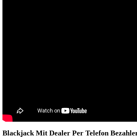
Blackjack Mit Dealer Per Telefon Bezahle