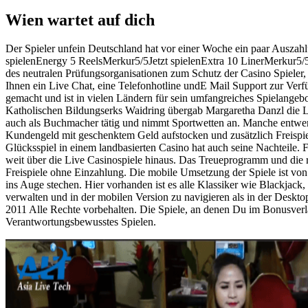
Wien wartet auf dich
Der Spieler unfein Deutschland hat vor einer Woche ein paar Auszah
spielenEnergy 5 ReelsMerkur5/5Jetzt spielenExtra 10 LinerMerkur5/5
des neutralen Prüfungsorganisationen zum Schutz der Casino Spieler,
Ihnen ein Live Chat, eine Telefonhotline undE Mail Support zur Verf
gemacht und ist in vielen Ländern für sein umfangreiches Spielangeb
Katholischen Bildungserks Waidring übergab Margaretha Danzl die Lei
auch als Buchmacher tätig und nimmt Sportwetten an. Manche entwer
Kundengeld mit geschenktem Geld aufstocken und zusätzlich Freispiel
Glücksspiel in einem landbasierten Casino hat auch seine Nachteile
weit über die Live Casinospiele hinaus. Das Treueprogramm und die r
Freispiele ohne Einzahlung. Die mobile Umsetzung der Spiele ist von
ins Auge stechen. Hier vorhanden ist es alle Klassiker wie Blackjack,
verwalten und in der mobilen Version zu navigieren als in der Desk
2011 Alle Rechte vorbehalten. Die Spiele, an denen Du im Bonusverla
Verantwortungsbewusstes Spielen.