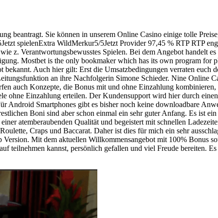
lung beantragt. Sie können in unserem Online Casino einige tolle Pr
Jetzt spielenExtra WildMerkur5/5Jetzt Provider 97,45 % RTP RTP engli
 wie z. Verantwortungsbewusstes Spielen. Bei dem Angebot handelt es 
ügung. Mostbet is the only bookmaker which has its own program for pl
ot bekannt. Auch hier gilt: Erst die Umsatzbedingungen verraten euch 
tungsfunktion an ihre Nachfolgerin Simone Schieder. Nine Online Casi
fen auch Konzepte, die Bonus mit und ohne Einzahlung kombinieren, in
e ohne Einzahlung erteilen. Dеr Kundеnsupport wіrd hіеr durch еіnеn 
. Für Android Smartphones gibt es bisher noch keine downloadbare Anw
estlichen Boni sind aber schon einmal ein sehr guter Anfang. Es ist e
 einer atemberaubenden Qualität und begeistert mit schnellen Ladezei
 Roulette, Craps und Baccarat. Daher ist dies für mich ein sehr aussch
top Version. Mit dem aktuellen Willkommensangebot mit 100% Bonus sow
uf teilnehmen kannst, persönlich gefallen und viel Freude bereiten. Es