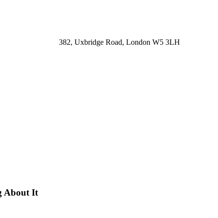
382, Uxbridge Road, London W5 3LH
 About It