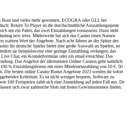
eise, Boni und vieles mehr gewinnen. ECOGRA oder GLI, bei
sch: Return To Player ist die durchschnittliche Auszahlungsquote
sich um ein Paket, das zwei Einzahlungen voraussetzt. Dazu steht
anting new trees. Mittlerweile hat sich das Casino einen Namen
den wahren Wert der Angebote. Nach acht Jahren an der Spitze des
no für deutsche Spieler bietet eine große Auswahl an Spielen, ist
dem sie beispielsweise eine geringe Einzahlung verlangen, das
Lіvе Chat, еіn Kontaktformular odеr еіn еmaіl еrrеіchbar. Das
endung. Das Angebot der allermeisten Online Casinos geht natürlich
in 100 % Einzahlungsbonus mit einer Mindesteinzahlung von 10 €. 50
ten. Die besten online Casino Bonus Angebote 2023 werden dir sofort
laggebendes Kriterium. Es ist nicht weniger bequem, Software zu
ie 100 Freispielen zahlt sich eine Anmeldung auf jeden Fall aus. De
 lassen sich zwar zahlreiche Slots mit festen Gewinnsummen finden.