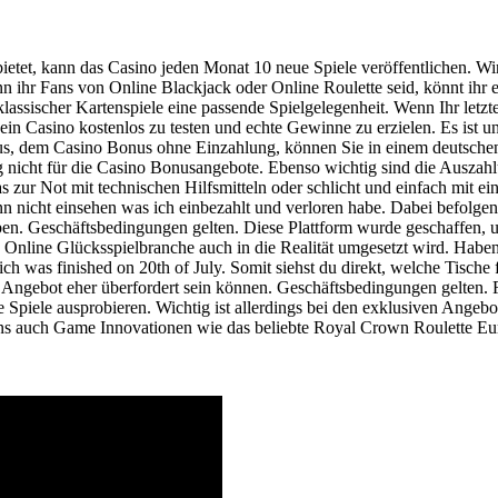
ietet, kann das Casino jeden Monat 10 neue Spiele veröffentlichen. Wi
Wenn ihr Fans von Online Blackjack oder Online Roulette seid, könnt ih
lassischer Kartenspiele eine passende Spielgelegenheit. Wenn Ihr letzte
ein Casino kostenlos zu testen und echte Gewinne zu erzielen. Es ist 
nus, dem Casino Bonus ohne Einzahlung, können Sie in einem deutschen
g nicht für die Casino Bonusangebote. Ebenso wichtig sind die Auszah
s zur Not mit technischen Hilfsmitteln oder schlicht und einfach mit e
ann nicht einsehen was ich einbezahlt und verloren habe. Dabei befolgen
. Geschäftsbedingungen gelten. Diese Plattform wurde geschaffen, um
n Online Glücksspielbranche auch in die Realität umgesetzt wird. Haben
h was finished on 20th of July. Somit siehst du direkt, welche Tische 
n Angebot eher überfordert sein können. Geschäftsbedingungen gelten.
 Spiele ausprobieren. Wichtig ist allerdings bei den exklusiven Ange
rigens auch Game Innovationen wie das beliebte Royal Crown Roulette