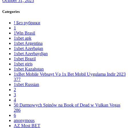
October 31, 2023
Categories
! Без рубрики
1
1Win Brasil
1xbet apk
1xbet Argentina
1xbet Azerbajan
1xbet Azerbaydjan
1xbet Brazil
1xbet giriş
1xbet Kazahstan
1xBet Mobile Vebsayt Və 1x Bet Mobil Uygulama Indir 2023
377
1xbet Russian
2
3
4
50 Darmowych Spinów na Book of Dead w Vulkan Vegas
286
6
anonymous
AZ Most BET