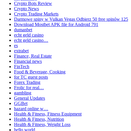
Crypto Bots Review
Crypto News
Crypto Trading Markets
Darmowe spiny w Vulkan Vegas Odbierz 50 free spinów 125
Download Mostbet APK file for Android 791
dumanbet
echt geld casino
echt geld casino…
es
extrabet
Finance, Real Estate
Financial news
FinTech
Food & Beverage, Cooking
for TC guest posts
Forex Trading
Frolic for real…
gambling
General Updates
GGBet
hazard online w…
Health & Fitness, Fitness Equipment
Health & Fitness, Nutrition
Health & Fitness, Weight Loss
hello world