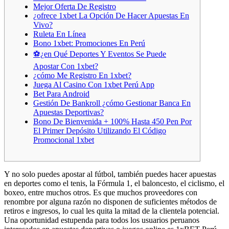
Mejor Oferta De Registro
¿ofrece 1xbet La Opción De Hacer Apuestas En
Vivo?
Ruleta En Línea
Bono 1xbet: Promociones En Perú
⚽¿en Qué Deportes Y Eventos Se Puede
Apostar Con 1xbet?
¿cómo Me Registro En 1xbet?
Juega Al Casino Con 1xbet Perú App
Bet Para Android
Gestión De Bankroll ¿cómo Gestionar Banca En
Apuestas Deportivas?
Bono De Bienvenida + 100% Hasta 450 Pen Por
El Primer Depósito Utilizando El Código
Promocional 1xbet
Y no solo puedes apostar al fútbol, también puedes hacer apuestas
en deportes como el tenis, la Fórmula 1, el baloncesto, el ciclismo, el
boxeo, entre muchos otros. Es que muchos proveedores con
renombre por alguna razón no disponen de suficientes métodos de
retiros e ingresos, lo cual les quita la mitad de la clientela potencial.
Una oportunidad estupenda para todos los usuarios peruanos