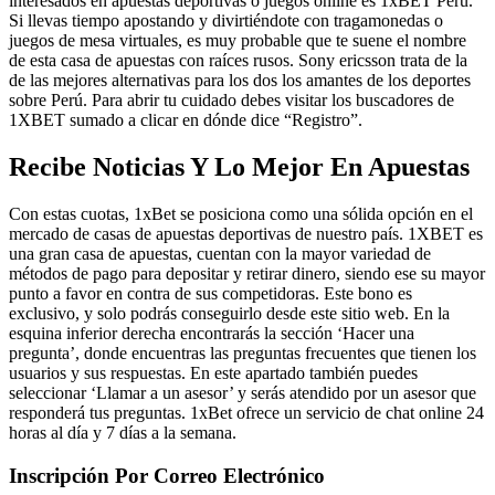
interesados en apuestas deportivas o juegos online es 1xBET Perú.
Si llevas tiempo apostando y divirtiéndote con tragamonedas o
juegos de mesa virtuales, es muy probable que te suene el nombre
de esta casa de apuestas con raíces rusos. Sony ericsson trata de la
de las mejores alternativas para los dos los amantes de los deportes
sobre Perú. Para abrir tu cuidado debes visitar los buscadores de
1XBET sumado a clicar en dónde dice “Registro”.
Recibe Noticias Y Lo Mejor En Apuestas
Con estas cuotas, 1xBet se posiciona como una sólida opción en el
mercado de casas de apuestas deportivas de nuestro país. 1XBET es
una gran casa de apuestas, cuentan con la mayor variedad de
métodos de pago para depositar y retirar dinero, siendo ese su mayor
punto a favor en contra de sus competidoras. Este bono es
exclusivo, y solo podrás conseguirlo desde este sitio web. En la
esquina inferior derecha encontrarás la sección ‘Hacer una
pregunta’, donde encuentras las preguntas frecuentes que tienen los
usuarios y sus respuestas. En este apartado también puedes
seleccionar ‘Llamar a un asesor’ y serás atendido por un asesor que
responderá tus preguntas. 1xBet ofrece un servicio de chat online 24
horas al día y 7 días a la semana.
Inscripción Por Correo Electrónico