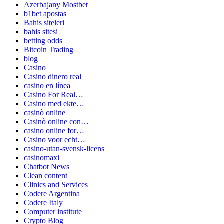
Azerbajany Mostbet
b1bet apostas
Bahis siteleri
bahis sitesi
betting odds
Bitcoin Trading
blog
Casino
Casino dinero real
casino en línea
Casino For Real…
Casino med ekte…
casinò online
Casinò online con…
casino online for…
Casino voor echt…
casino-utan-svensk-licens
casinomaxi
Chatbot News
Clean content
Clinics and Services
Codere Argentina
Codere Italy
Computer institute
Crypto Blog