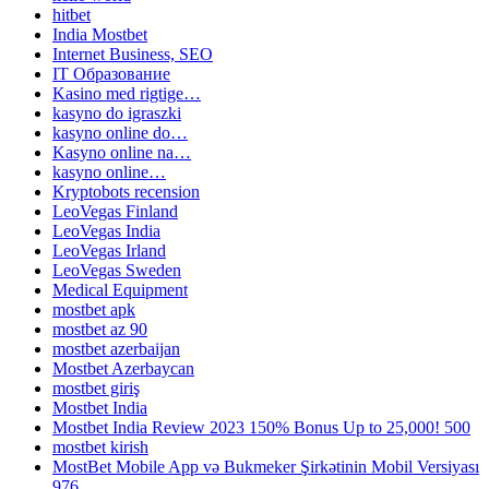
hitbet
India Mostbet
Internet Business, SEO
IT Образование
Kasino med rigtige…
kasyno do igraszki
kasyno online do…
Kasyno online na…
kasyno online…
Kryptobots recension
LeoVegas Finland
LeoVegas India
LeoVegas Irland
LeoVegas Sweden
Medical Equipment
mostbet apk
mostbet az 90
mostbet azerbaijan
Mostbet Azerbaycan
mostbet giriş
Mostbet India
Mostbet India Review 2023 150% Bonus Up to 25,000! 500
mostbet kirish
MostBet Mobile App və Bukmeker Şirkətinin Mobil Versiyası
976