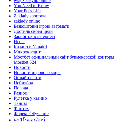
włącz kasyno online
You Need to Know
Your Pet's Life
Zaklady sportowe
zakłady online
Безкоштовні ігрові автомати
Достичь своей цели
Заробіток в інтернеті
Игры
Казино в Україні
Микрокредит
Мостбет официальный сайт букмекерской конторы
Mostbet 524
Новости
Новости игрового мира
Онлайн слоти
Пейнтбол
Погода
Разное
Рулетка у казино
Танцы
Финтех
Форекс Обучение
คาสิโนออนไลน์