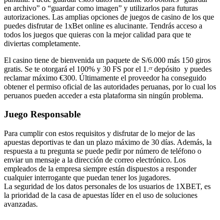
en archivo” o “guardar como imagen” y utilizarlos para futuras
autorizaciones. Las amplias opciones de juegos de casino de los que
puedes disfrutar de 1xBet online es alucinante. Tendrás acceso a
todos los juegos que quieras con la mejor calidad para que te
diviertas completamente.
El casino tiene de bienvenida un paquete de S/6.000 más 150 giros
gratis. Se te otorgará el 100% y 30 FS por el 1.ᵉʳ depósito y puedes
reclamar máximo €300. Últimamente el proveedor ha conseguido
obtener el permiso oficial de las autoridades peruanas, por lo cual los
peruanos pueden acceder a esta plataforma sin ningún problema.
Juego Responsable
Para cumplir con estos requisitos y disfrutar de lo mejor de las
apuestas deportivas te dan un plazo máximo de 30 días. Además, la
respuesta a tu pregunta se puede pedir por número de teléfono o
enviar un mensaje a la dirección de correo electrónico. Los
empleados de la empresa siempre están dispuestos a responder
cualquier interrogante que puedan tener los jugadores.
La seguridad de los datos personales de los usuarios de 1XBET, es
la prioridad de la casa de apuestas líder en el uso de soluciones
avanzadas.