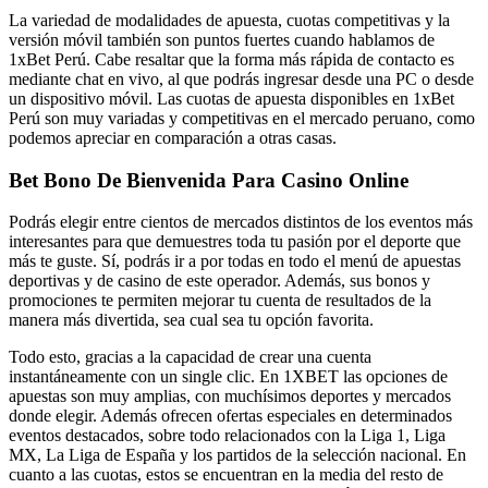
La variedad de modalidades de apuesta, cuotas competitivas y la
versión móvil también son puntos fuertes cuando hablamos de
1xBet Perú. Cabe resaltar que la forma más rápida de contacto es
mediante chat en vivo, al que podrás ingresar desde una PC o desde
un dispositivo móvil. Las cuotas de apuesta disponibles en 1xBet
Perú son muy variadas y competitivas en el mercado peruano, como
podemos apreciar en comparación a otras casas.
Bet Bono De Bienvenida Para Casino Online
Podrás elegir entre cientos de mercados distintos de los eventos más
interesantes para que demuestres toda tu pasión por el deporte que
más te guste. Sí, podrás ir a por todas en todo el menú de apuestas
deportivas y de casino de este operador. Además, sus bonos y
promociones te permiten mejorar tu cuenta de resultados de la
manera más divertida, sea cual sea tu opción favorita.
Todo esto, gracias a la capacidad de crear una cuenta
instantáneamente con un single clic. En 1XBET las opciones de
apuestas son muy amplias, con muchísimos deportes y mercados
donde elegir. Además ofrecen ofertas especiales en determinados
eventos destacados, sobre todo relacionados con la Liga 1, Liga
MX, La Liga de España y los partidos de la selección nacional. En
cuanto a las cuotas, estos se encuentran en la media del resto de