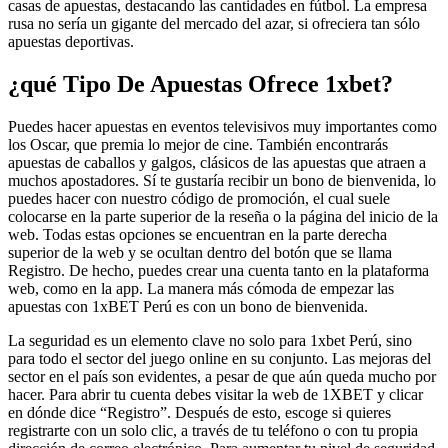
casas de apuestas, destacando las cantidades en fútbol. La empresa
rusa no sería un gigante del mercado del azar, si ofreciera tan sólo
apuestas deportivas.
¿qué Tipo De Apuestas Ofrece 1xbet?
Puedes hacer apuestas en eventos televisivos muy importantes como
los Oscar, que premia lo mejor de cine. También encontrarás
apuestas de caballos y galgos, clásicos de las apuestas que atraen a
muchos apostadores. Sí te gustaría recibir un bono de bienvenida, lo
puedes hacer con nuestro código de promoción, el cual suele
colocarse en la parte superior de la reseña o la página del inicio de la
web. Todas estas opciones se encuentran en la parte derecha
superior de la web y se ocultan dentro del botón que se llama
Registro. De hecho, puedes crear una cuenta tanto en la plataforma
web, como en la app. La manera más cómoda de empezar las
apuestas con 1xBET Perú es con un bono de bienvenida.
La seguridad es un elemento clave no solo para 1xbet Perú, sino
para todo el sector del juego online en su conjunto. Las mejoras del
sector en el país son evidentes, a pesar de que aún queda mucho por
hacer. Para abrir tu cuenta debes visitar la web de 1XBET y clicar
en dónde dice “Registro”. Después de esto, escoge si quieres
registrarte con un solo clic, a través de tu teléfono o con tu propia