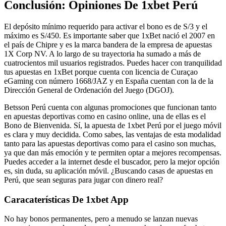
Conclusión: Opiniones De 1xbet Perú
El depósito mínimo requerido para activar el bono es de S/3 y el
máximo es S/450. Es importante saber que 1xBet nació el 2007 en
el país de Chipre y es la marca bandera de la empresa de apuestas
1X Corp NV. A lo largo de su trayectoria ha sumado a más de
cuatrocientos mil usuarios registrados. Puedes hacer con tranquilidad
tus apuestas en 1xBet porque cuenta con licencia de Curaçao
eGaming con número 1668/JAZ y en España cuentan con la de la
Dirección General de Ordenación del Juego (DGOJ).
Betsson Perú cuenta con algunas promociones que funcionan tanto
en apuestas deportivas como en casino online, una de ellas es el
Bono de Bienvenida. Sí, la apuesta de 1xbet Perú por el juego móvil
es clara y muy decidida. Como sabes, las ventajas de esta modalidad
tanto para las apuestas deportivas como para el casino son muchas,
ya que dan más emoción y te permiten optar a mejores recompensas.
Puedes acceder a la internet desde el buscador, pero la mejor opción
es, sin duda, su aplicación móvil. ¿Buscando casas de apuestas en
Perú, que sean seguras para jugar con dinero real?
Caracaterísticas De 1xbet App
No hay bonos permanentes, pero a menudo se lanzan nuevas