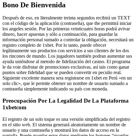
Bono De Bienvenida
Después de eso, en literalmente treinta segundos recibirá un TEXT
con el código de la aplicación (contraseña), que the permitirá iniciar
los angeles sesión. Por las primeras veinticuatro horas podrá avivar
dinero, hacer apuestas y sólo a continuación, para guardar la
información personal sumado a controlar la obligación, necesitará un
registro completo de 1xbet. Por lo tanto, puede ofrecer
legítimamente sus productos con servicios a sus clientes de los dos
los rincones de mundo. Los jugadores también podran aumentar sus
ayuda uniéndose al metodo de fidelización del casino. El programa
le da voie disfrutar de promociones exclusivas, así tais como ganar
puntos sobre fidelidad que se pueden convertir en peculio real.
Siguiente excelente manera sera registrarse en 1xbet en Perú «en un
solo clic», que le permite obtener un nombre de usuario sumado a
contraseña simplemente indicando su país con moneda.
Preocupación Por La Legalidad De La Plataforma
1xbetcom
El registro de un solo toque es una versión simplificada del registro
en el sitio web. El sistema generará aleatoriamente un nombre de
usuario y una contraseña y mostrará los datos de acceso en la
pantalla. Puede guardar estos datos mediante los botones “guardar