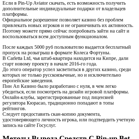
Если в Pin-Up Aviator скачать, есть возможность получить
дополнительные индивидуальные подарки от владельцев
платформы.
Официальное разрешение позволяет казино без проблем
привлекать новых игроков и не ограничивать их активность.
Поэтому можете прямо сейчас попробовать зайти на сайт и
воспользоваться всем доступным функционалом.
После каждых 5000 руб пользователю выдается бесплатный
пропуск на розыгрыш в формате Колеса Фортуны.
В Carletta Ltd, чья штаб-квартира находится на Кипре, дали
старт новому проекту в начале 2016-го года.
До этого оператор успел засветиться в других казино, среди
которых не только русскоязычные, но и исключительно
европейские заведения.
Пин Ап Казино было разработано с нуля, в чем легко
убедиться, если посмотреть на дизайн игровой платформы.
Онлайн-клубы, зарегистрированные под лицензией
регулятора Кюрасао, традиционно попадают в топы
рейтингов.
Следует предоставить скан-копию документа,
удостоверяющего личность игрока, или подтвердить учетную
запись на сайте Госуслуг.
Методы Вывода Средств С Pin-up Bet