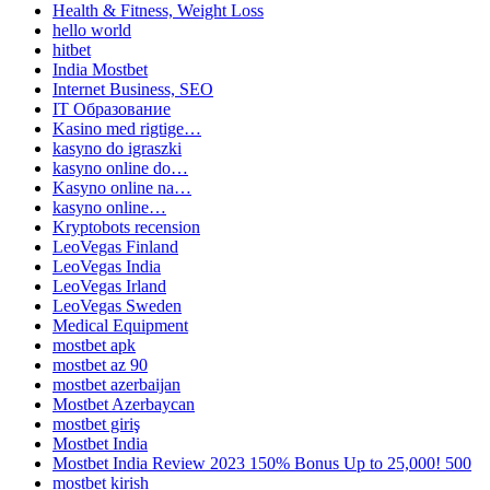
Health & Fitness, Weight Loss
hello world
hitbet
India Mostbet
Internet Business, SEO
IT Образование
Kasino med rigtige…
kasyno do igraszki
kasyno online do…
Kasyno online na…
kasyno online…
Kryptobots recension
LeoVegas Finland
LeoVegas India
LeoVegas Irland
LeoVegas Sweden
Medical Equipment
mostbet apk
mostbet az 90
mostbet azerbaijan
Mostbet Azerbaycan
mostbet giriş
Mostbet India
Mostbet India Review 2023 150% Bonus Up to 25,000! 500
mostbet kirish