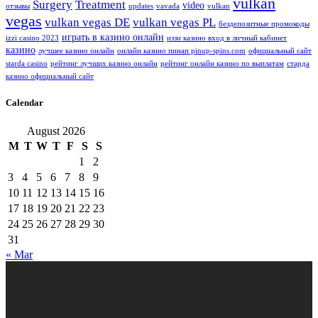
vulkan
Surgery
Treatment
video
отзывы
updates
vavada
vulkan
vegas
vulkan vegas DE
vulkan vegas PL
бездепозитные промокоды
играть в казино онлайн
izzi casino 2023
иззи казино вход в личный кабинет
казино
лучшее казино онлайн
онлайн казино пинап pinup-spins.com
официальный сайт
starda casino
рейтинг лучших казино онлайн
рейтинг онлайн казино по выплатам
старда
казино официальный сайт
Calendar
August 2026
M
T
W
T
F
S
S
1
2
3
4
5
6
7
8
9
10
11
12
13
14
15
16
17
18
19
20
21
22
23
24
25
26
27
28
29
30
31
« Mar