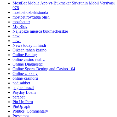
MostBet Mobile App və Bukmeker Şirkətinin Mobil Versiyası
976
mostbet ozbekistonda
mostbet royxatga olish
mostbet uz
My Blog
Najlepsze miejsca bukmacherskie
new
news
News today in hindi
Oikean rahan kasino
Online Betting
online casino real…
Online Diagnostic
Online Sports Betting and Casino 104
Online zakłady
online-casinoru
padisahbet
pagbet brazil
Payday Loans
perabet
Pin Up Peru
PinUp apk
Politics, Commentary
Prestamos