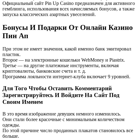
Официальный сайт Pin Up Casino предназначен для активного
гемблинга, использования всех начисляемых бонусов, а также
запуска классических азартных увеселений.
Бонусы И Подарки От Онлайн Казино
Пин Ап
При этом не имеет значения, какой именно банк эмитировал
пластик.
Второе — на электронные кошельки WebMoney и Piastrix.
Третье — на другие платежные инструменты, включая
криптовалюты, банковские счета и т. д.
Программа лояльности интернет-клуба включает 9 уровней.
Для Того Чтобы Оставить Комментарий
Зарегистрируйтесь И Войдите На Сайт Под
Своим Именем
В это время изображение девушек немного изменилось.
Они стали более красочные с минимальным количеством
одежды.
По этой причине число проданных плакатов становилось все
больше.