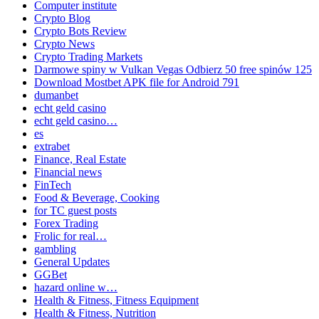
Computer institute
Crypto Blog
Crypto Bots Review
Crypto News
Crypto Trading Markets
Darmowe spiny w Vulkan Vegas Odbierz 50 free spinów 125
Download Mostbet APK file for Android 791
dumanbet
echt geld casino
echt geld casino…
es
extrabet
Finance, Real Estate
Financial news
FinTech
Food & Beverage, Cooking
for TC guest posts
Forex Trading
Frolic for real…
gambling
General Updates
GGBet
hazard online w…
Health & Fitness, Fitness Equipment
Health & Fitness, Nutrition