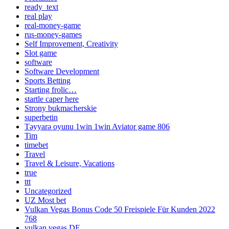
ready_text
real play
real-money-game
rus-money-games
Self Improvement, Creativity
Slot game
software
Software Development
Sports Betting
Starting frolic…
startle caper here
Strony bukmacherskie
superbetin
Təyyarə oyunu 1win 1win Aviator game 806
Tim
timebet
Travel
Travel & Leisure, Vacations
true
ttt
Uncategorized
UZ Most bet
Vulkan Vegas Bonus Code 50 Freispiele Für Kunden 2022
768
vulkan vegas DE