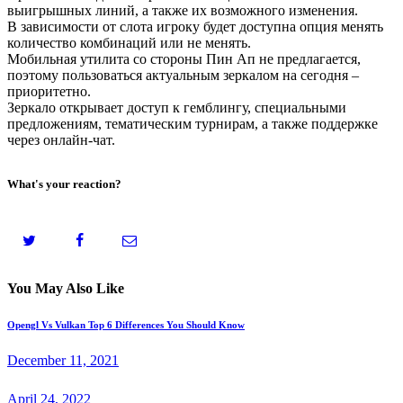
выигрышных линий, а также их возможного изменения.
В зависимости от слота игроку будет доступна опция менять
количество комбинаций или не менять.
Мобильная утилита со стороны Пин Ап не предлагается,
поэтому пользоваться актуальным зеркалом на сегодня –
приоритетно.
Зеркало открывает доступ к гемблингу, специальными
предложениям, тематическим турнирам, а также поддержке
через онлайн-чат.
What's your reaction?
You May Also Like
Opengl Vs Vulkan Top 6 Differences You Should Know
December 11, 2021
April 24, 2022