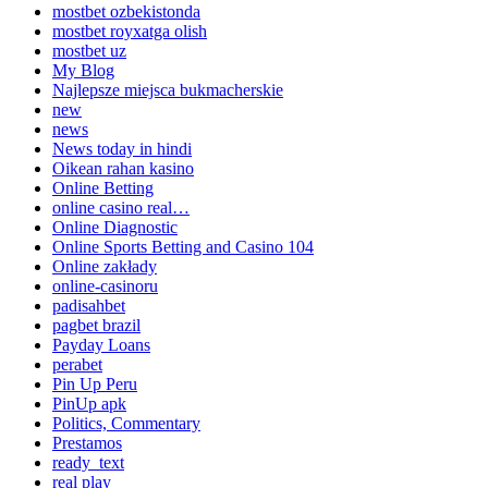
mostbet ozbekistonda
mostbet royxatga olish
mostbet uz
My Blog
Najlepsze miejsca bukmacherskie
new
news
News today in hindi
Oikean rahan kasino
Online Betting
online casino real…
Online Diagnostic
Online Sports Betting and Casino 104
Online zakłady
online-casinoru
padisahbet
pagbet brazil
Payday Loans
perabet
Pin Up Peru
PinUp apk
Politics, Commentary
Prestamos
ready_text
real play