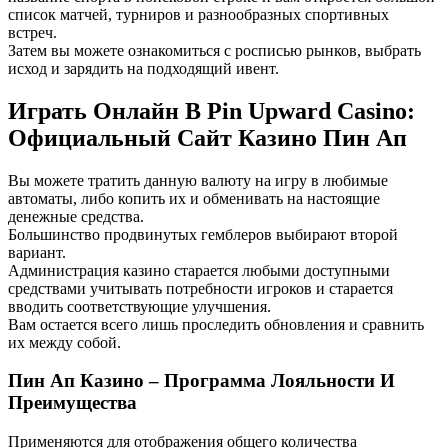
список матчей, турниров и разнообразных спортивных
встреч.
Затем вы можете ознакомиться с росписью рынков, выбрать
исход и зарядить на подходящий ивент.
Играть Онлайн В Pin Upward Casino:
Официальный Сайт Казино Пин Ап
Вы можете тратить данную валюту на игру в любимые
автоматы, либо копить их и обменивать на настоящие
денежные средства.
Большинство продвинутых гемблеров выбирают второй
вариант.
Администрация казино старается любыми доступными
средствами учитывать потребности игроков и старается
вводить соответствующие улучшения.
Вам остается всего лишь проследить обновления и сравнить
их между собой.
Пин Ап Казино – Программа Лояльности И
Преимущества
Применяются для отображения общего количества