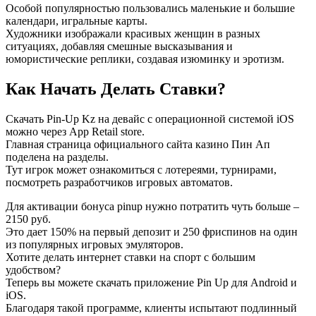
Особой популярностью пользовались маленькие и большие
календари, игральные карты.
Художники изображали красивых женщин в разных
ситуациях, добавляя смешные высказывания и
юмористические реплики, создавая изюминку и эротизм.
Как Начать Делать Ставки?
Скачать Pin-Up Kz на девайс c операционной системой iOS
можно через App Retail store.
Главная страница официального сайта казино Пин Ап
поделена на разделы.
Тут игрок может ознакомиться с лотереями, турнирами,
посмотреть разработчиков игровых автоматов.
Для активации бонуса pinup нужно потратить чуть больше –
2150 руб.
Это дает 150% на первый депозит и 250 фриспинов на один
из популярных игровых эмуляторов.
Хотите делать интернет ставки на спорт с большим
удобством?
Теперь вы можете скачать приложение Pin Up для Android и
iOS.
Благодаря такой программе, клиенты испытают подлинный