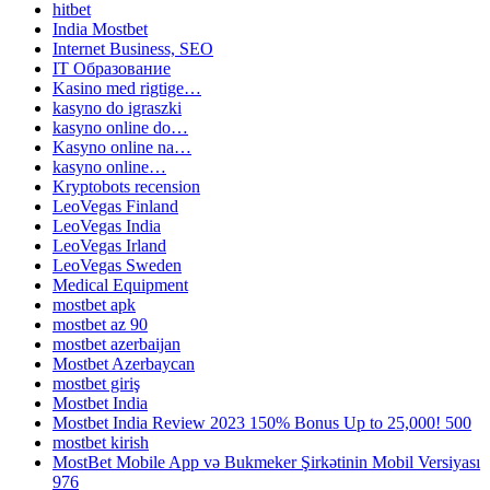
hitbet
India Mostbet
Internet Business, SEO
IT Образование
Kasino med rigtige…
kasyno do igraszki
kasyno online do…
Kasyno online na…
kasyno online…
Kryptobots recension
LeoVegas Finland
LeoVegas India
LeoVegas Irland
LeoVegas Sweden
Medical Equipment
mostbet apk
mostbet az 90
mostbet azerbaijan
Mostbet Azerbaycan
mostbet giriş
Mostbet India
Mostbet India Review 2023 150% Bonus Up to 25,000! 500
mostbet kirish
MostBet Mobile App və Bukmeker Şirkətinin Mobil Versiyası
976