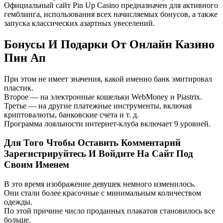
Официальный сайт Pin Up Casino предназначен для активного
гемблинга, использования всех начисляемых бонусов, а также
запуска классических азартных увеселений.
Бонусы И Подарки От Онлайн Казино
Пин Ап
При этом не имеет значения, какой именно банк эмитировал
пластик.
Второе — на электронные кошельки WebMoney и Piastrix.
Третье — на другие платежные инструменты, включая
криптовалюты, банковские счета и т. д.
Программа лояльности интернет-клуба включает 9 уровней.
Для Того Чтобы Оставить Комментарий
Зарегистрируйтесь И Войдите На Сайт Под
Своим Именем
В это время изображение девушек немного изменилось.
Они стали более красочные с минимальным количеством
одежды.
По этой причине число проданных плакатов становилось все
больше.