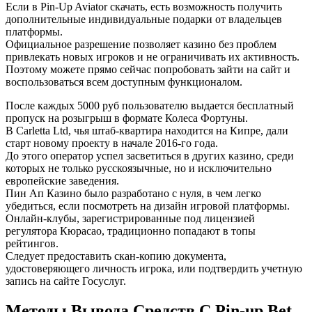
Если в Pin-Up Aviator скачать, есть возможность получить
дополнительные индивидуальные подарки от владельцев
платформы.
Официальное разрешение позволяет казино без проблем
привлекать новых игроков и не ограничивать их активность.
Поэтому можете прямо сейчас попробовать зайти на сайт и
воспользоваться всем доступным функционалом.
После каждых 5000 руб пользователю выдается бесплатный
пропуск на розыгрыш в формате Колеса Фортуны.
В Carletta Ltd, чья штаб-квартира находится на Кипре, дали
старт новому проекту в начале 2016-го года.
До этого оператор успел засветиться в других казино, среди
которых не только русскоязычные, но и исключительно
европейские заведения.
Пин Ап Казино было разработано с нуля, в чем легко
убедиться, если посмотреть на дизайн игровой платформы.
Онлайн-клубы, зарегистрированные под лицензией
регулятора Кюрасао, традиционно попадают в топы
рейтингов.
Следует предоставить скан-копию документа,
удостоверяющего личность игрока, или подтвердить учетную
запись на сайте Госуслуг.
Методы Вывода Средств С Pin-up Bet