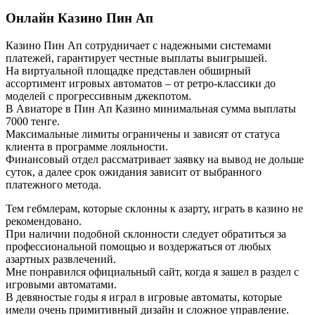
Онлайн Казино Пин Ап
Казино Пин Ап сотрудничает с надежными системами
платежей, гарантирует честные выплаты выигрышей.
На виртуальной площадке представлен обширный
ассортимент игровых автоматов – от ретро-классики до
моделей с прогрессивным джекпотом.
В Авиаторе в Пин Ап Казино минимальная сумма выплаты
7000 тенге.
Максимальные лимиты ограничены и зависят от статуса
клиента в программе лояльности.
Финансовый отдел рассматривает заявку на вывод не дольше
суток, а далее срок ожидания зависит от выбранного
платежного метода.
Тем гебмлерам, которые склонны к азарту, играть в казино не
рекомендовано.
При наличии подобной склонности следует обратиться за
профессиональной помощью и воздержаться от любых
азартных развлечений.
Мне понравился официальный сайт, когда я зашел в раздел с
игровыми автоматами.
В девяностые годы я играл в игровые автоматы, которые
имели очень примитивный дизайн и сложное управление.