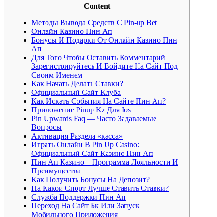
Content
Методы Вывода Средств С Pin-up Bet
Онлайн Казино Пин Ап
Бонусы И Подарки От Онлайн Казино Пин
Ап
Для Того Чтобы Оставить Комментарий
Зарегистрируйтесь И Войдите На Сайт Под
Своим Именем
Как Начать Делать Ставки?
Официальный Сайт Клуба
Как Искать События На Сайте Пин Ап?
Приложение Pinup Kz Для Ios
Pin Upwards Faq — Часто Задаваемые
Вопросы
Активация Раздела «касса»
Играть Онлайн В Pin Up Casino:
Официальный Сайт Казино Пин Ап
Пин Ап Казино – Программа Лояльности И
Преимущества
Как Получить Бонусы На Депозит?
На Какой Спорт Лучше Ставить Ставки?
Служба Поддержки Пин Ап
Переход На Сайт Бк Или Запуск
Мобильного Приложения