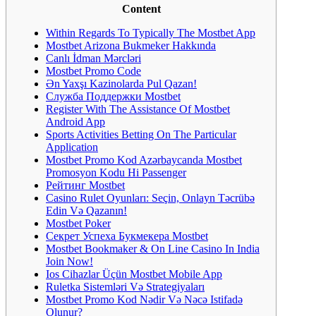
Content
Within Regards To Typically The Mostbet App
Mostbet Arizona Bukmeker Hakkında
Canlı İdman Mərcləri
Mostbet Promo Code
Ən Yaxşı Kazinolarda Pul Qazan!
Служба Поддержки Mostbet
Register With The Assistance Of Mostbet
Android App
Sports Activities Betting On The Particular
Application
Mostbet Promo Kod Azərbaycanda Mostbet
Promosyon Kodu Hi Passenger
Peйтинг Mostbet
Casino Rulet Oyunları: Seçin, Onlayn Təcrübə
Edin Və Qazanın!
Mostbet Poker
Секрет Успеха Букмекера Mostbet
Mostbet Bookmaker & On Line Casino In India
Join Now!
Ios Cihazlar Üçün Mostbet Mobile App
Ruletka Sistemləri Və Strategiyaları
Mostbet Promo Kod Nədir Və Nəcə Istifadə
Olunur?