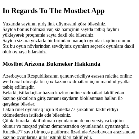
In Regards To The Mostbet App
Yuxarıda saytının giriş link düyməsini görə bilərsiniz.
Saytda bonus bölməsi var, siz həmçinin saytda tətbiq faylını
yükləyərək proqramla sayta daxil ola bilərsiniz.
Saytda sizlərə yüzlərlə bir birindən maraqlı oyunlar təqdim olunur.
Siz bu oyun növlərindən sevdiyiniz oyunları seçərək oyunlara daxil
olub oynaya bilərsiniz.
Mostbet Arizona Bukmeker Hakkında
Azərbaycan Respublikasının qanunvericiliyə əsasən ruletka online
weil daxil olmaqla bir çox kazino xidmətləri üçün məhdudiyyətlər
tətbiq edilmişdir.
Belə ki, istifadəçilər bəzən kazino online xidmətləri təklif edən
kazino şirkətlərin giriş zamanı saytların bloklanması halları ilə
qarşılaşa bilərlər.
Lakin rulet oynamaq üçün Ruletka77 şirkətinin təklif etdiyi
xidmətlərdən istifadə edə bilərsiniz.
Çünki burada təklif olunan oyunlarının demo versiyası təqdim
olunur və məqsəd yalnız demonstration oyunlarında oynamaqdır.
Ruletka77 saytı bir neçə platforma üzərində Azərbaycan ərazisindən
kazino oyunlarına giriş üstünlükləri təklif edir.