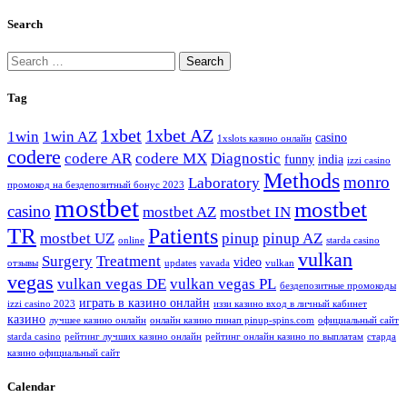
Search
Search
for:
Tag
1xbet
1xbet AZ
1win
1win AZ
casino
1xslots казино онлайн
codere
codere AR
codere MX
Diagnostic
funny
india
izzi casino
Methods
monro
Laboratory
промокод на бездепозитный бонус 2023
mostbet
mostbet
casino
mostbet AZ
mostbet IN
TR
Patients
mostbet UZ
pinup
pinup AZ
online
starda casino
vulkan
Surgery
Treatment
video
отзывы
updates
vavada
vulkan
vegas
vulkan vegas DE
vulkan vegas PL
бездепозитные промокоды
играть в казино онлайн
izzi casino 2023
иззи казино вход в личный кабинет
казино
лучшее казино онлайн
онлайн казино пинап pinup-spins.com
официальный сайт
starda casino
рейтинг лучших казино онлайн
рейтинг онлайн казино по выплатам
старда
казино официальный сайт
Calendar