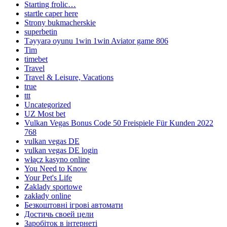
Starting frolic…
startle caper here
Strony bukmacherskie
superbetin
Təyyarə oyunu 1win 1win Aviator game 806
Tim
timebet
Travel
Travel & Leisure, Vacations
true
ttt
Uncategorized
UZ Most bet
Vulkan Vegas Bonus Code 50 Freispiele Für Kunden 2022
768
vulkan vegas DE
vulkan vegas DE login
włącz kasyno online
You Need to Know
Your Pet's Life
Zaklady sportowe
zakłady online
Безкоштовні ігрові автомати
Достичь своей цели
Заробіток в інтернеті