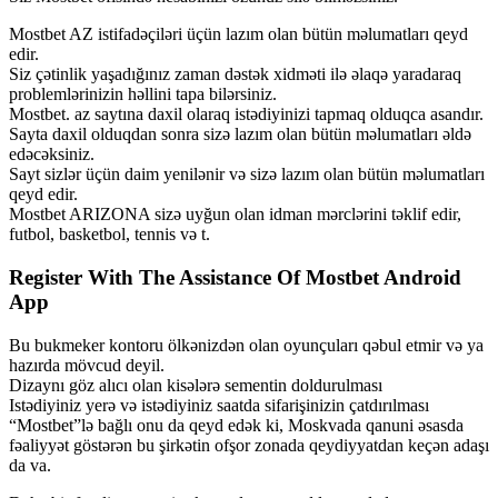
Mostbet AZ istifadəçiləri üçün lazım olan bütün məlumatları qeyd
edir.
Siz çətinlik yaşadığınız zaman dəstək xidməti ilə əlaqə yaradaraq
problemlərinizin həllini tapa bilərsiniz.
Mostbet. az saytına daxil olaraq istədiyinizi tapmaq olduqca asandır.
Sayta daxil olduqdan sonra sizə lazım olan bütün məlumatları əldə
edəcəksiniz.
Sayt sizlər üçün daim yenilənir və sizə lazım olan bütün məlumatları
qeyd edir.
Mostbet ARIZONA sizə uyğun olan idman mərclərini təklif edir,
futbol, ​​basketbol, ​​tennis və t.
Register With The Assistance Of Mostbet Android
App
Bu bukmeker kontoru ölkənizdən olan oyunçuları qəbul etmir və ya
hazırda mövcud deyil.
Dizaynı göz alıcı olan kisələrə sementin doldurulması
Istədiyiniz yerə və istədiyiniz saatda sifarişinizin çatdırılması
“Mostbet”lə bağlı onu da qeyd edək ki, Moskvada qanuni əsasda
fəaliyyət göstərən bu şirkətin ofşor zonada qeydiyyatdan keçən adaşı
da va.