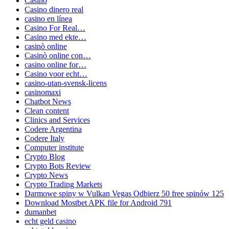
Casino
Casino dinero real
casino en línea
Casino For Real…
Casino med ekte…
casinò online
Casinò online con…
casino online for…
Casino voor echt…
casino-utan-svensk-licens
casinomaxi
Chatbot News
Clean content
Clinics and Services
Codere Argentina
Codere Italy
Computer institute
Crypto Blog
Crypto Bots Review
Crypto News
Crypto Trading Markets
Darmowe spiny w Vulkan Vegas Odbierz 50 free spinów 125
Download Mostbet APK file for Android 791
dumanbet
echt geld casino