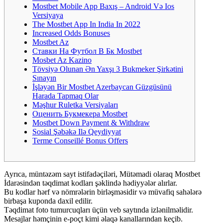
Mostbet Mobile App Baxış – Android Və Ios
Versiyaya
The Mostbet App In India In 2022
Increased Odds Bonuses
Mostbet Az
Cтaвки Нa Футбoл В Бк Mostbet
Mosbet Az Kazino
Tövsiyə Olunan Ən Yaxşı 3 Bukmeker Şirkətini
Sınayın
İşləyən Bir Mostbet Azerbaycan Güzgüsünü
Harada Tapmaq Olar
Məşhur Ruletka Versiyaları
Оценить Букмекера Mostbet
Mostbet Down Payment & Withdraw
Sosial Şəbəkə Ilə Qeydiyyat
Terme Conseillé Bonus Offers
Ayrıca, müntəzəm sayt istifadəçiləri, Mütəmadi olaraq Mostbet
İdarəsindən təqdimat kodları şəklində hədiyyələr alırlar.
Bu kodlar hərf və nömrələrin birləşməsidir və müvafiq sahələrə
birbaşa kuponda daxil edilir.
Təqdimat foto tumurcuqları üçün veb saytında izlənilməlidir.
Mesajlar həmçinin e-poçt kimi əlaqə kanallarından keçib.