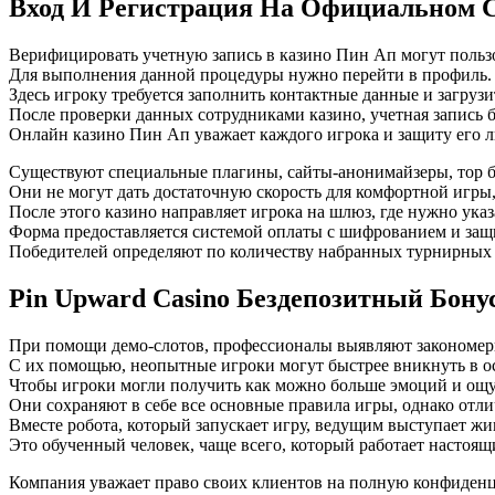
Вход И Регистрация На Официальном 
Верифицировать учетную запись в казино Пин Ап могут пользов
Для выполнения данной процедуры нужно перейти в профиль.
Здесь игроку требуется заполнить контактные данные и загрузи
После проверки данных сотрудниками казино, учетная запись 
Онлайн казино Пин Ап уважает каждого игрока и защиту его 
Существуют специальные плагины, сайты-анонимайзеры, тор б
Они не могут дать достаточную скорость для комфортной игры, 
После этого казино направляет игрока на шлюз, где нужно ука
Форма предоставляется системой оплаты с шифрованием и защ
Победителей определяют по количеству набранных турнирных 
Pin Upward Casino Бездепозитный Бону
При помощи демо-слотов, профессионалы выявляют закономерн
С их помощью, неопытные игроки могут быстрее вникнуть в ос
Чтобы игроки могли получить как можно больше эмоций и ощу
Они сохраняют в себе все основные правила игры, однако отли
Вместе робота, который запускает игру, ведущим выступает жи
Это обученный человек, чаще всего, который работает настоящ
Компания уважает право своих клиентов на полную конфиденц