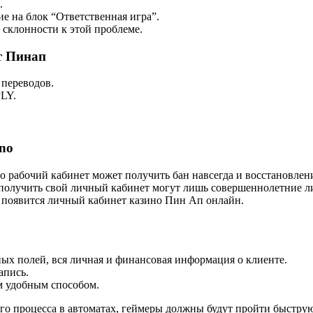
.
е на блок “Ответственная игра”.
склонности к этой проблеме.
т Пинап
 переводов.
PLY.
no
о рабочий кабинет может получить бан навсегда и восстановлен
и получить свой личный кабинет могут лишь совершеннолетние ли
но появится личный кабинет казино Пин Ап онлайн.
ьных полей, вся личная и финансовая информация о клиенте.
апись.
м удобным способом.
вого процесса в автоматах, геймеры должны будут пройти быстр