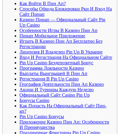
Как Войти В Пин Ап?
Способы Обхода Блокировки Ркн И Вход На
Сайт Пинап
Казино Пинап — Официальный Сайт Pin
Up Casino
Особенности Игры В Казино Пин Ап
Пинап Мобильное Приложение
Играть В Казино Пин Ап Бесплатно Без
Регистрации
Лицензия И Владелец Pin Up В Украине
Вход И Регистрация На Официальном Сайте
Pin Up Casino Бездепозитный Бонус
Программа Лояльности Казино
Выплаты Выигрышей В Пин Ап
Регистрация В Pin Up Casino
География Деятельности Пин Ап Казино
Акции И Турниры Каждую Неделю
Официальный Сайт Casino Pin Up
Бонусы Casino
Как Попасть На Официальный Сайт Пин-
ап?
Pin Up Casino Бонусы
Приложение Казино Пин Ап: Особенности
И Преимущества
Праздничные Фриспины Pin Up Casino