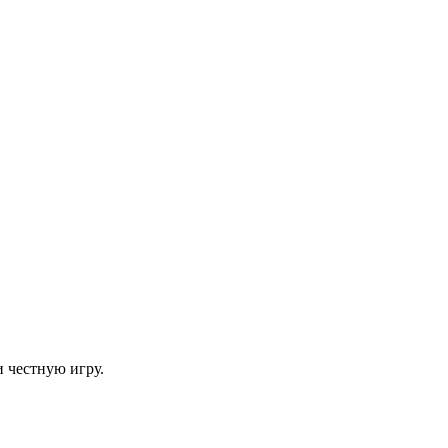
 честную игру.