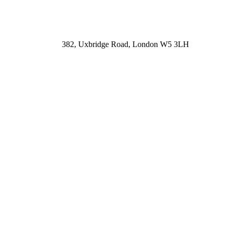
382, Uxbridge Road, London W5 3LH