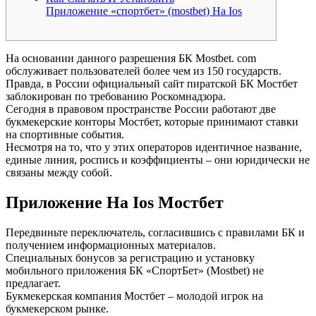
Приложение «спортбет» (mostbet) На Ios
На основании данного разрешения БК Mostbet. com
обслуживает пользователей более чем из 150 государств.
Правда, в России официальный сайт пиратской БК Мостбет
заблокирован по требованию Роскомнадзора.
Сегодня в правовом пространстве России работают две
букмекерские конторы Мостбет, которые принимают ставки
на спортивные события.
Несмотря на то, что у этих операторов идентичное название,
единые линия, роспись и коэффициенты – они юридически не
связаны между собой.
Приложение На Ios Мостбет
Передвиньте переключатель, согласившись с правилами БК и
получением информационных материалов.
Специальных бонусов за регистрацию и установку
мобильного приложения БК «СпортБет» (Mostbet) не
предлагает.
Букмекерская компания Мостбет – молодой игрок на
букмекерском рынке.