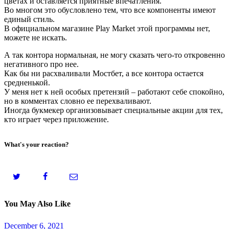
цветах и оставляется приятные впечатления.
Во многом это обусловлено тем, что все компоненты имеют
единый стиль.
В официальном магазине Play Market этой программы нет,
можете не искать.
А так контора нормальная, не могу сказать чего-то откровенно
негативного про нее.
Как бы ни расхваливали Мостбет, а все контора остается
средненькой.
У меня нет к ней особых претензий – работают себе спокойно,
но в комментах словно ее перехваливают.
Иногда букмекер организовывает специальные акции для тех,
кто играет через приложение.
What's your reaction?
You May Also Like
December 6, 2021