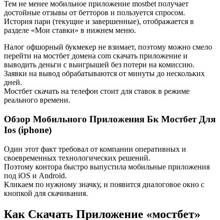
Тем не менее мобильное приложение mostbet получает
достойные отзывы от бетторов и пользуется спросом.
История пари (текущие и завершенные), отображается в
разделе «Мои ставки» в нижнем меню.
Налог офшорный букмекер не взимает, поэтому можно смело
перейти на мостбет домена com скачать приложение и
выводить деньги с выигрышей без потери на комиссию.
Заявки на вывод обрабатываются от минуты до нескольких
дней.
Мостбет скачать на телефон стоит для ставок в режиме
реального времени.
Обзор Мобильного Приложения Бк Мостбет Для
Ios (iphone)
Один этот факт требовал от компании оперативных и
своевременных технологических решений.
Поэтому контора быстро выпустила мобильные приложения
под iOS и Android.
Кликаем по нужному значку, и появится диалоговое окно с
кнопкой для скачивания.
Как Скачать Приложение «мостбет»