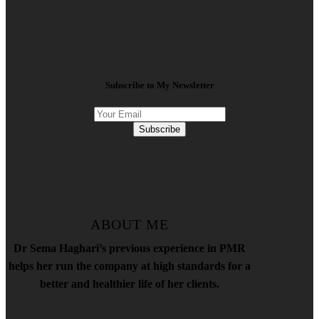
Subscribe to My Newsletter
Subscribe
ABOUT ME
Dr Sema Haghari’s previous experience in PMR
helps her run the company at high standards for a
better and healthier life of her clients.