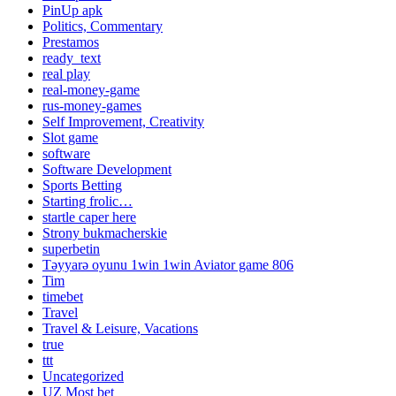
PinUp apk
Politics, Commentary
Prestamos
ready_text
real play
real-money-game
rus-money-games
Self Improvement, Creativity
Slot game
software
Software Development
Sports Betting
Starting frolic…
startle caper here
Strony bukmacherskie
superbetin
Təyyarə oyunu 1win 1win Aviator game 806
Tim
timebet
Travel
Travel & Leisure, Vacations
true
ttt
Uncategorized
UZ Most bet