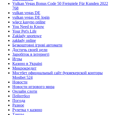
Vulkan Vegas Bonus Code 50 Freispiele Für Kunden 2022
768
vulkan vegas DE
vulkan vegas DE login
włącz kasyno online
You Need to Know
Your Pet's Life
Zaklady sportowe
zakłady online
Безкоштовні ігрові автомати
Достичь своей цели
Заробіток в інтернеті
Игры
Казино в Україні
Микрокредит
Мостбет официальный сайт букмекерской конторы
Mostbet 524
Новости
Новости игрового мира
Онлайн слоти
Пейнтбол
Погода
Разное
Рулетка у казино
Танцы