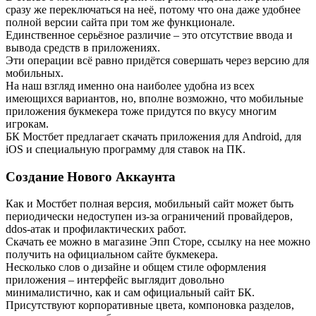
сразу же переключаться на неё, потому что она даже удобнее
полной версии сайта при том же функционале.
Единственное серьёзное различие – это отсутствие ввода и
вывода средств в приложениях.
Эти операции всё равно придётся совершать через версию для
мобильных.
На наш взгляд именно она наиболее удобна из всех
имеющихся вариантов, но, вполне возможно, что мобильные
приложения букмекера тоже придутся по вкусу многим
игрокам.
БК Мостбет предлагает скачать приложения для Android, для
iOS и специальную программу для ставок на ПК.
Создание Нового Аккаунта
Как и Мостбет полная версия, мобильный сайт может быть
периодически недоступен из-за ограничений провайдеров,
ddos-атак и профилактических работ.
Скачать ее можно в магазине Эпп Сторе, ссылку на нее можно
получить на официальном сайте букмекера.
Несколько слов о дизайне и общем стиле оформления
приложения – интерфейс выглядит довольно
минималистично, как и сам официальный сайт БК.
Присутствуют корпоративные цвета, компоновка разделов,