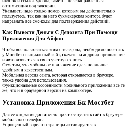
иконок и ссылок удобна, заметна целенаправленная
оптимизация под тачскрин.
Указывать надо только номер, которым вы действительно
пользуетесь, так как на него букмекерская контора будет
направлять все смс-коды для подтверждения действий.
Как Вывести Деньги С Депозита При Помощи
Приложения Для Айфон
Чтобы воспользоваться этим с телефона, необходимо посетить
у Мостбет официальный сайт, скачать на андроид приложение
и авторизоваться в свою учетную запись.
Отметим, что мобильное приложение сделано вполне
удобным и качественным.
Мобильная версия сайта, которая открывается в браузере,
также удобна для использования.
Функциональные особенности мобильного приложения всё те
же, что и в браузерной версии на компьютере.
Установка Приложения Бк Мостбет
Для ее открытия достаточно просто запустить сайт в браузере
мобильного телефона.
Упрощенный вариант страницы активируется в