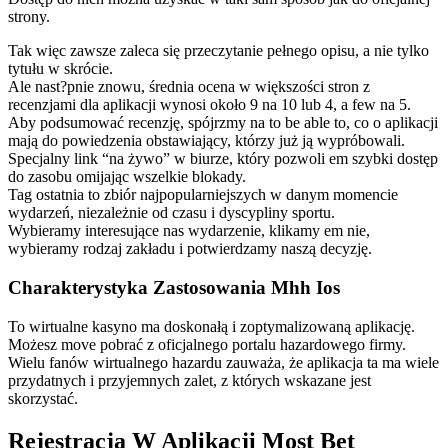
strony.
Tak więc zawsze zaleca się przeczytanie pełnego opisu, a nie tylko
tytułu w skrócie.
Ale nast?pnie znowu, średnia ocena w większości stron z
recenzjami dla aplikacji wynosi około 9 na 10 lub 4, a few na 5.
Aby podsumować recenzję, spójrzmy na to be able to, co o aplikacji
mają do powiedzenia obstawiający, którzy już ją wypróbowali.
Specjalny link “na żywo” w biurze, który pozwoli em szybki dostęp
do zasobu omijając wszelkie blokady.
Tag ostatnia to zbiór najpopularniejszych w danym momencie
wydarzeń, niezależnie od czasu i dyscypliny sportu.
Wybieramy interesujące nas wydarzenie, klikamy em nie,
wybieramy rodzaj zakładu i potwierdzamy naszą decyzję.
Charakterystyka Zastosowania Mhh Ios
To wirtualne kasyno ma doskonałą i zoptymalizowaną aplikację.
Możesz move pobrać z oficjalnego portalu hazardowego firmy.
Wielu fanów wirtualnego hazardu zauważa, że aplikacja ta ma wiele
przydatnych i przyjemnych zalet, z których wskazane jest
skorzystać.
Rejestracja W Aplikacji Most Bet