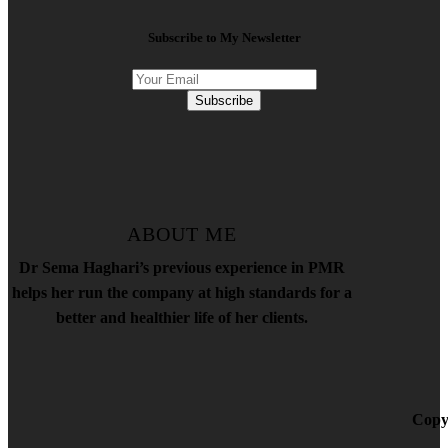
Subscribe to My Newsletter
Subscribe
ABOUT ME
Dr Sema Haghari’s previous experience in PMR
helps her run the company at high standards for a
better and healthier life of her clients.
Copyr