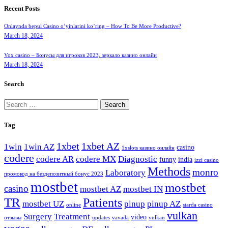
Recent Posts
Onlaynda bepul Casino o’yinlarini ko’ring – How To Be More Productive?
March 18, 2024
Vox casino – Бонусы для игроков 2023, зеркало казино онлайн
March 18, 2024
Search
Search
for:
Tag
1xbet
1xbet AZ
1win
1win AZ
casino
1xslots казино онлайн
codere
codere AR
codere MX
Diagnostic
funny
india
izzi casino
Methods
monro
Laboratory
промокод на бездепозитный бонус 2023
mostbet
mostbet
casino
mostbet AZ
mostbet IN
TR
Patients
mostbet UZ
pinup
pinup AZ
online
starda casino
vulkan
Surgery
Treatment
video
отзывы
updates
vavada
vulkan