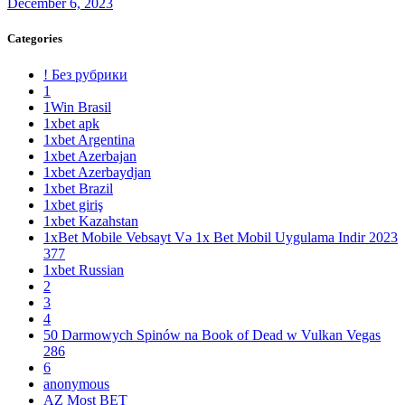
December 6, 2023
Categories
! Без рубрики
1
1Win Brasil
1xbet apk
1xbet Argentina
1xbet Azerbajan
1xbet Azerbaydjan
1xbet Brazil
1xbet giriş
1xbet Kazahstan
1xBet Mobile Vebsayt Və 1x Bet Mobil Uygulama Indir 2023
377
1xbet Russian
2
3
4
50 Darmowych Spinów na Book of Dead w Vulkan Vegas
286
6
anonymous
AZ Most BET