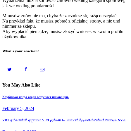
Wydarzenia można sortować zarówno według kategorii sportowej,
jak we według popularności.
Minusów znów nie ma, chyba że zaczniesz się rażąco czepiać.
Na przykład fakt, że musisz pobrać z oficjalnej strony, a nie und
nimmer ze sklepu.
Aby wypłacić pieniądze, musisz złożyć wniosek w swoim profilu
użytkownika.
What's your reaction?
You May Also Like
Клубника: когда азарт встречает инновации.
February 5, 2024
VICI ඉන්වෙන්ටරි අනුපාතය VICI ලක්ෂණ Inc කොටස් මිල ගණන් එක්සත් ජනපදය: NYSE