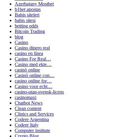
Azerbajany Mostbet
b1bet apostas
Bahis siteleri
bahis sitesi
betting odds
Bitcoin Trading
blog
Casino
Casino dinero real
casino en línea
Casino For Real…
Casino med ekte…
casinò online
Casinò online con…
casino online for…
Casino voor echt…
casino-utan-svensk-licens
casinomaxi
Chatbot News
Clean content
Clinics and Services
Codere Argentina
Codere Italy
Computer institute
Crypto Blog