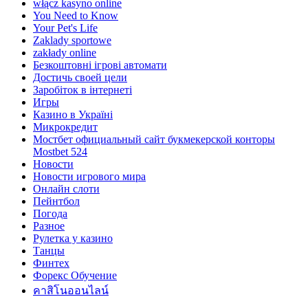
włącz kasyno online
You Need to Know
Your Pet's Life
Zaklady sportowe
zakłady online
Безкоштовні ігрові автомати
Достичь своей цели
Заробіток в інтернеті
Игры
Казино в Україні
Микрокредит
Мостбет официальный сайт букмекерской конторы
Mostbet 524
Новости
Новости игрового мира
Онлайн слоти
Пейнтбол
Погода
Разное
Рулетка у казино
Танцы
Финтех
Форекс Обучение
คาสิโนออนไลน์