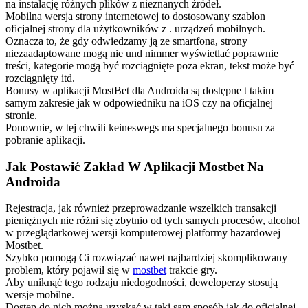
na instalację różnych plików z nieznanych źródeł.
Mobilna wersja strony internetowej to dostosowany szablon
oficjalnej strony dla użytkowników z . urządzeń mobilnych.
Oznacza to, że gdy odwiedzamy ją ze smartfona, strony
niezaadaptowane mogą nie und nimmer wyświetlać poprawnie
treści, kategorie mogą być rozciągnięte poza ekran, tekst może być
rozciągnięty itd.
Bonusy w aplikacji MostBet dla Androida są dostępne t takim
samym zakresie jak w odpowiedniku na iOS czy na oficjalnej
stronie.
Ponownie, w tej chwili keineswegs ma specjalnego bonusu za
pobranie aplikacji.
Jak Postawić Zakład W Aplikacji Mostbet Na
Androida
Rejestracja, jak również przeprowadzanie wszelkich transakcji
pieniężnych nie różni się zbytnio od tych samych procesów, alcohol
w przeglądarkowej wersji komputerowej platformy hazardowej
Mostbet.
Szybko pomogą Ci rozwiązać nawet najbardziej skomplikowany
problem, który pojawił się w
mostbet
trakcie gry.
Aby uniknąć tego rodzaju niedogodności, deweloperzy stosują
wersje mobilne.
Dostęp do nich można uzyskać w taki sam sposób jak do oficjalnej