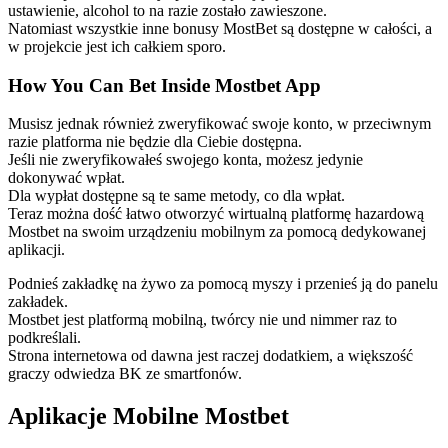
ustawienie, alcohol to na razie zostało zawieszone.
Natomiast wszystkie inne bonusy MostBet są dostępne w całości, a
w projekcie jest ich całkiem sporo.
How You Can Bet Inside Mostbet App
Musisz jednak również zweryfikować swoje konto, w przeciwnym
razie platforma nie będzie dla Ciebie dostępna.
Jeśli nie zweryfikowałeś swojego konta, możesz jedynie
dokonywać wpłat.
Dla wypłat dostępne są te same metody, co dla wpłat.
Teraz można dość łatwo otworzyć wirtualną platformę hazardową
Mostbet na swoim urządzeniu mobilnym za pomocą dedykowanej
aplikacji.
Podnieś zakładkę na żywo za pomocą myszy i przenieś ją do panelu
zakładek.
Mostbet jest platformą mobilną, twórcy nie und nimmer raz to
podkreślali.
Strona internetowa od dawna jest raczej dodatkiem, a większość
graczy odwiedza BK ze smartfonów.
Aplikacje Mobilne Mostbet