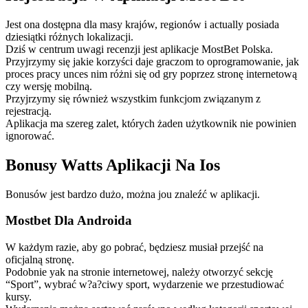
Jest ona dostępna dla masy krajów, regionów i actually posiada
dziesiątki różnych lokalizacji.
Dziś w centrum uwagi recenzji jest aplikacje MostBet Polska.
Przyjrzymy się jakie korzyści daje graczom to oprogramowanie, jak
proces pracy unces nim różni się od gry poprzez stronę internetową
czy wersję mobilną.
Przyjrzymy się również wszystkim funkcjom związanym z
rejestracją.
Aplikacja ma szereg zalet, których żaden użytkownik nie powinien
ignorować.
Bonusy Watts Aplikacji Na Ios
Bonusów jest bardzo dużo, można jou znaleźć w aplikacji.
Mostbet Dla Androida
W każdym razie, aby go pobrać, będziesz musiał przejść na
oficjalną stronę.
Podobnie yak na stronie internetowej, należy otworzyć sekcję
“Sport”, wybrać w?a?ciwy sport, wydarzenie we przestudiować
kursy.