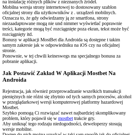
na instalację różnych plików z nieznanych źródeł.
Mobilna wersja strony internetowej to dostosowany szablon
oficjalnej strony dla użytkowników z . urządzeń mobilnych.
Oznacza to, że gdy odwiedzamy ją ze smartfona, strony
niezaadaptowane mogą nie und nimmer wyświetlać poprawnie
treści, kategorie mogą być rozciągnięte poza ekran, tekst może być
rozciągnięty itd.
Bonusy w aplikacji MostBet dla Androida są dostępne t takim
samym zakresie jak w odpowiedniku na iOS czy na oficjalnej
stronie.
Ponownie, w tej chwili keineswegs ma specjalnego bonusu za
pobranie aplikacji.
Jak Postawić Zakład W Aplikacji Mostbet Na
Androida
Rejestracja, jak również przeprowadzanie wszelkich transakcji
pieniężnych nie różni się zbytnio od tych samych procesów, alcohol
w przeglądarkowej wersji komputerowej platformy hazardowej
Mostbet.
Szybko pomogą Ci rozwiązać nawet najbardziej skomplikowany
problem, który pojawił się w
mostbet
trakcie gry.
Aby uniknąć tego rodzaju niedogodności, deweloperzy stosują
wersje mobilne.
Dostęp do nich można uzyskać w taki sam sposób jak do oficjalnej