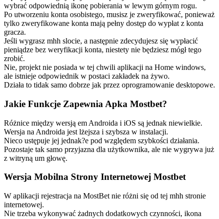
wybrać odpowiednią ikonę pobierania w lewym górnym rogu.
Po utworzeniu konta osobistego, musisz je zweryfikować, ponieważ
tylko zweryfikowane konta mają pełny dostęp do wypłat z konta
gracza.
Jeśli wygrasz mhh slocie, a następnie zdecydujesz się wypłacić
pieniądze bez weryfikacji konta, niestety nie będziesz mógł tego
zrobić.
Nie, projekt nie posiada w tej chwili aplikacji na Home windows,
ale istnieje odpowiednik w postaci zakładek na żywo.
Działa to tidak samo dobrze jak przez oprogramowanie desktopowe.
Jakie Funkcje Zapewnia Apka Mostbet?
Różnice między wersją em Androida i iOS są jednak niewielkie.
Wersja na Androida jest lżejsza i szybsza w instalacji.
Nieco ustępuje jej jednak?e pod względem szybkości działania.
Pozostaje tak samo przyjazna dla użytkownika, ale nie wygrywa już
z witryną um głowę.
Wersja Mobilna Strony Internetowej Mostbet
W aplikacji rejestracja na MostBet nie różni się od tej mhh stronie
internetowej.
Nie trzeba wykonywać żadnych dodatkowych czynności, ikona