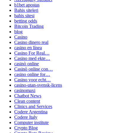
b1bet apostas
Bahis siteleri
bahis sitesi
betting odds
Bitcoin Trading
blog
Casino
Casino dinero real
casino en línea
Casino For Real…
Casino med ekte…
casinò online
Casinò online con…
casino online for…
Casino voor echt…
casino-utan-svensk-licens
casinomaxi
Chatbot News
Clean content
Clinics and Services
Codere Argentina
Codere Italy
Computer institute
Crypto Blog