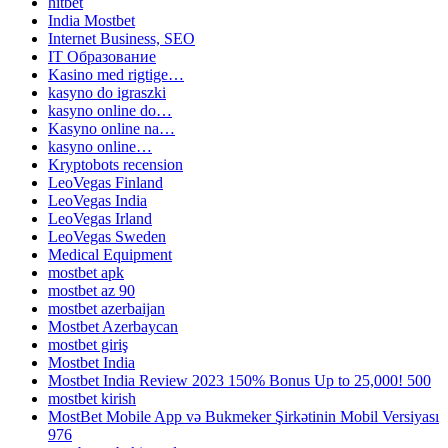
hitbet
India Mostbet
Internet Business, SEO
IT Образование
Kasino med rigtige…
kasyno do igraszki
kasyno online do…
Kasyno online na…
kasyno online…
Kryptobots recension
LeoVegas Finland
LeoVegas India
LeoVegas Irland
LeoVegas Sweden
Medical Equipment
mostbet apk
mostbet az 90
mostbet azerbaijan
Mostbet Azerbaycan
mostbet giriş
Mostbet India
Mostbet India Review 2023 150% Bonus Up to 25,000! 500
mostbet kirish
MostBet Mobile App və Bukmeker Şirkətinin Mobil Versiyası
976