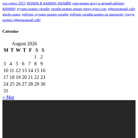
играть в казино онлайн
izzi casino 2023
иззи казино вход в личный кабинет
казино
лучшее казино онлайн
онлайн казино пинап pinup-spins.com
официальный сайт
starda casino
рейтинг лучших казино онлайн
рейтинг онлайн казино по выплатам
старда
казино официальный сайт
Calendar
August 2026
M
T
W
T
F
S
S
1
2
3
4
5
6
7
8
9
10
11
12
13
14
15
16
17
18
19
20
21
22
23
24
25
26
27
28
29
30
31
« Mar