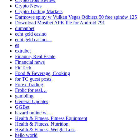
Crypto Bots Review
Crypto News
Crypto Trading Markets
Darmowe spiny w Vulkan Vegas Odbierz 50 free spinów 125
Download Mostbet APK file for Android 791
dumanbet
echt geld casino
echt geld casino…
es
extrabet
Finance, Real Estate
Financial news
FinTech
Food & Beverage, Cooking
for TC guest posts
Forex Trading
Frolic for real…
gambling
General Updates
GGBet
hazard online w…
Health & Fitness, Fitness Equipment
Health & Fitness, Nutrition
Health & Fitness, Weight Loss
hello world