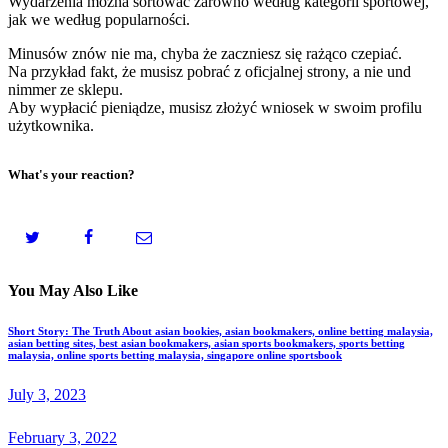
Wydarzenia można sortować zarówno według kategorii sportowej,
jak we według popularności.
Minusów znów nie ma, chyba że zaczniesz się rażąco czepiać.
Na przykład fakt, że musisz pobrać z oficjalnej strony, a nie und
nimmer ze sklepu.
Aby wypłacić pieniądze, musisz złożyć wniosek w swoim profilu
użytkownika.
What's your reaction?
You May Also Like
Short Story: The Truth About asian bookies, asian bookmakers, online betting malaysia,
asian betting sites, best asian bookmakers, asian sports bookmakers, sports betting
malaysia, online sports betting malaysia, singapore online sportsbook
July 3, 2023
February 3, 2022