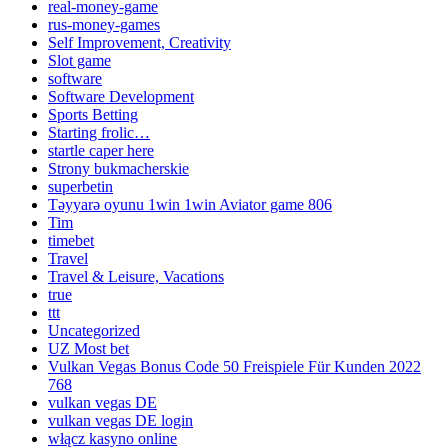
real-money-game
rus-money-games
Self Improvement, Creativity
Slot game
software
Software Development
Sports Betting
Starting frolic…
startle caper here
Strony bukmacherskie
superbetin
Təyyarə oyunu 1win 1win Aviator game 806
Tim
timebet
Travel
Travel & Leisure, Vacations
true
ttt
Uncategorized
UZ Most bet
Vulkan Vegas Bonus Code 50 Freispiele Für Kunden 2022
768
vulkan vegas DE
vulkan vegas DE login
włącz kasyno online