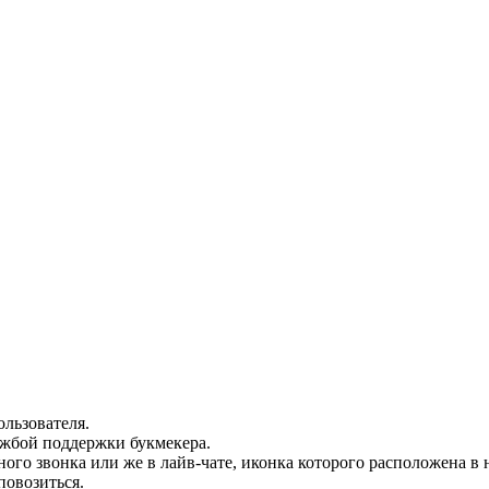
льзователя.
ужбой поддержки букмекера.
ого звонка или же в лайв-чате, иконка которого расположена в 
повозиться.