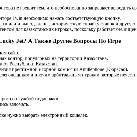
онтора не грешит тем, что необоснованно запрещает выводить ср
онторе 1win необходимо нажать соответствующую кнопку.
я записи и вывода денег, историческую справку ставок и друг
ентом для казахстанских игроков, поскольку работает без лицен
Lucky Jet? А Также Другие Вопросы По Игре
ом сайте.
ых контор, популярных на территории Казахстана.
и от Республики Казахстан.
ензия престижной игорной комиссии Antillephone (Кюрасао).
ослегольщикам и прочим арбитражным игрокам, которые нечестн
прос со службой поддержки.
лись взломать.
иске нужно выбрать электронный кошелек.