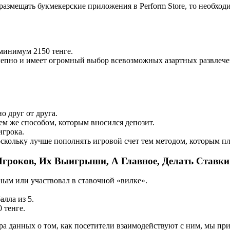
размещать букмекерские приложения в Perform Store, то необход
минимум 2150 тенге.
олепно и имеет огромный выбор всевозможных азартных развлече
о друг от друга.
ем же способом, которым вносился депозит.
игрока.
кольку лучше пополнять игровой счет тем методом, которым пла
гроков, Их Выигрыши, А Главное, Делать Ставки 
ым или участвовал в ставочной «вилке».
алла из 5.
 тенге.
ра данных о том, как посетители взаимодействуют с ним, мы при