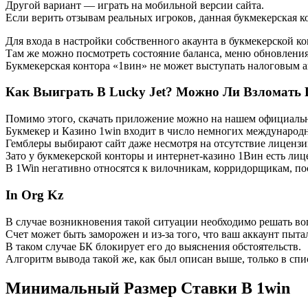
Другой вариант — играть на мобильной версии сайта.
Если верить отзывам реальных игроков, данная букмекерская к
Для входа в настройки собственного акаунта в букмекерской к
Там же можно посмотреть состояние баланса, меню обновлени
Букмекерская контора «1вин» не может выступать налоговым аг
Как Выиграть В Lucky Jet? Можно Ли Взломать 
Помимо этого, скачать приложение можно на нашем официальн
Букмекер и Казино 1win входит в число немногих международн
Гемблеры выбирают сайт даже несмотря на отсутствие лицензи
Зато у букмекерской конторы и интернет-казино 1Вин есть лиц
В 1Win негативно относятся к вилочникам, корридорщикам, п
In Org Kz
В случае возникновения такой ситуации необходимо решать во
Счет может быть заморожен и из-за того, что ваш аккаунт пыта
В таком случае БК блокирует его до выяснения обстоятельств.
Алгоритм вывода такой же, как был описан выше, только в сп
Минимальный Размер Ставки В 1win