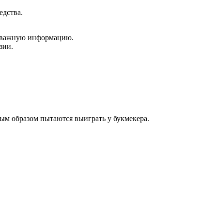
едства.
ую важную информацию.
зии.
ым образом пытаются выиграть у букмекера.