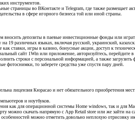
аких инструментов.
ьные страницы во ВКонтакте и Telegram, где также размещает ак
дательства в сфере игорного бизнеса той или иной страны.
чем вносить депозиты в паевые инвестиционные фонды или играт
на 19 различных языках, включая русский, украинский, казахск
 как ставки, игры в казино, бонусные акции, доступ к техничес
циальный сайт 1Win или приложение, авторизуйтесь, перейдите 
лнить строки с персональной информацией, а также загрузить 
е фотоснимки, то заберете средства уже спустя пару дней.
ительна лицензия Кюрасао и нет обязательного приобретения мест
омпьютеров и ноутбуков.
ения как для операционной системы Home windows, так и для Ma
у можно скачать напрямую с App Retail store или же зайти на са
из особенностей можно отметить довольно неплохую отрисовку 