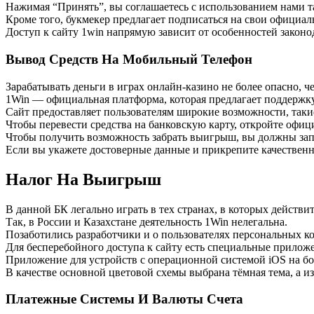
Нажимая “Принять”, вы соглашаетесь с использованием нами т
Кроме того, букмекер предлагает подписаться на свои официал
Доступ к сайту 1win напрямую зависит от особенностей законо
Вывод Средств На Мобильный Телефон
Зарабатывать деньги в играх онлайн-казино не более опасно, 
1Win — официальная платформа, которая предлагает поддержку 
Сайт предоставляет пользователям широкие возможности, такие
Чтобы перевести средства на банковскую карту, откройте офи
Чтобы получить возможность забрать выигрыш, вы должны запо
Если вы укажете достоверные данные и прикрепите качественны
Налог На Выигрыш
В данной БК легально играть в тех странах, в которых действ
Так, в России и Казахстане деятельность 1Win нелегальна.
Позаботились разработчики и о пользователях персональных к
Для бесперебойного доступа к сайту есть специальные прилож
Приложение для устройств с операционной системой iOS на борт
В качестве основной цветовой схемы выбрана тёмная тема, а 
Платежные Системы И Валюты Счета