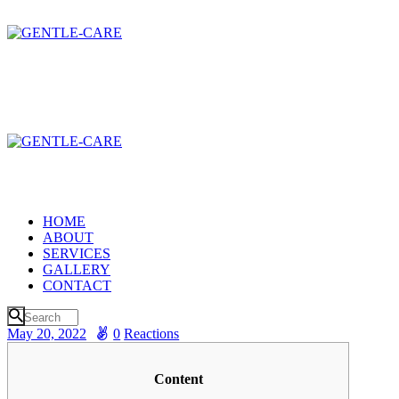
HOME
ABOUT
SERVICES
GALLERY
CONTACT
May 20, 2022
0
Reactions
Content