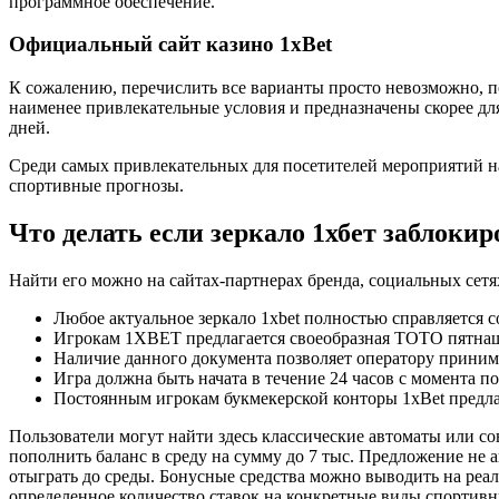
программное обеспечение.
Официальный сайт казино 1xBet
К сожалению, перечислить все варианты просто невозможно, п
наименее привлекательные условия и предназначены скорее для 
дней.
Среди самых привлекательных для посетителей мероприятий на
спортивные прогнозы.
Что делать если зеркало 1хбет заблоки
Найти его можно на сайтах-партнерах бренда, социальных сетях
Любое актуальное зеркало 1xbet полностью справляется со
Игрокам 1XBET предлагается своеобразная ТОТО пятна
Наличие данного документа позволяет оператору принима
Игра должна быть начата в течение 24 часов с момента п
Постоянным игрокам букмекерской конторы 1xBet предл
Пользователи могут найти здесь классические автоматы или с
пополнить баланс в среду на сумму до 7 тыс. Предложение не 
отыграть до среды. Бонусные средства можно выводить на реа
определенное количество ставок на конкретные виды спортив