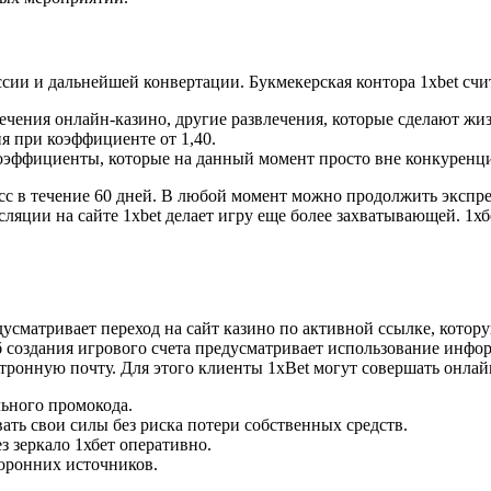
сии и дальнейшей конвертации. Букмекерская контора 1xbet счит
ечения онлайн-казино, другие развлечения, которые сделают жиз
я при коэффициенте от 1,40.
оэффициенты, которые на данный момент просто вне конкуренци
есс в течение 60 дней. В любой момент можно продолжить эксп
ляции на сайте 1xbet делает игру еще более захватывающей. 1хб
сматривает переход на сайт казино по активной ссылке, котору
б создания игрового счета предусматривает использование инфо
ектронную почту. Для этого клиенты 1xBet могут совершать онла
льного промокода.
ать свои силы без риска потери собственных средств.
з зеркало 1хбет оперативно.
оронних источников.