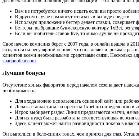
для всех клиентов. Условия для легализации – это налоги на 
Вам не потребуется ничего искать если вы просто добави
В другом случае вам могут отказать в выводе средств.
Используя приложение беттер делает ставки, совершает 
Беттеры, выбравшие букмекерскую контору 1xBet, регуля
Если вы любитель ставок live, то мимо лучше не проходи
Свое начало компания берет с 2007 года, в онлайн вышла в 201
создаются на регулярной основе, что позволяет игрокам с раз
клиентов всеми необходимыми средствами связи. Несколько адр
spartanofear.com
.
Лучшие бонусы
Отсутствие явных фаворитов перед началом сезона дает надежд
необходимость.
Для входа можно использовать основной сайт или рабоче
Делать ставки типа экспресс на 1xbet по определению в
Игрок выбирает раздел Линия предлагаются матчи, начало
Для их нужд была разработана соответствующая версия са
Здесь клиент может найти разновидности покера в клас
Он выполнен в бело-синих тонах, чем приятен для глаз. Устан