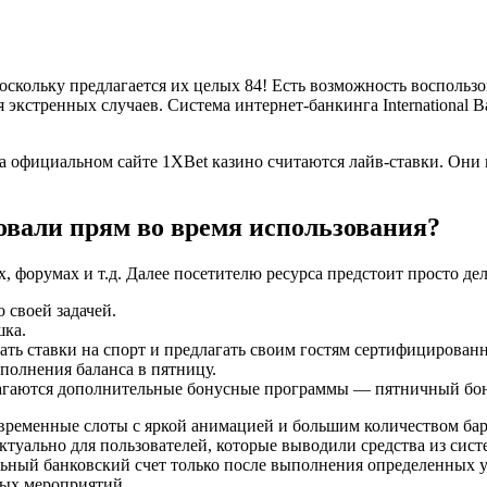
оскольку предлагается их целых 84! Есть возможность воспольз
экстренных случаев. Система интернет-банкинга International Ba
 официальном сайте 1XBet казино считаются лайв-ставки. Они 
ровали прям во время использования?
, форумах и т.д. Далее посетителю ресурса предстоит просто дел
 своей задачей.
шка.
ть ставки на спорт и предлагать своим гостям сертифицирован
ополнения баланса в пятницу.
агаются дополнительные бонусные программы — пятничный бон
овременные слоты с яркой анимацией и большим количеством ба
актуально для пользователей, которые выводили средства из си
льный банковский счет только после выполнения определенных у
ных мероприятий.