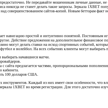
редостаточно. Не передавайте мошенникам личные данные, не о
 никогда не станет делать такие запросы. Зеркала 1XBET попу
я над совершенствованием сайтов-копий. Новым бетторам факт н
делает навигацию простой и интуитивно понятной. Постоянным и
гие. Действие предложения на дополнительное финансовое поо
но могут делать ставки на исход спортивных событий, которые 
, футбол и волейбол. На всех событиях клиенты могут выбирать 
и выбирать начавшиеся матчи.
провайдеров.
ва с сайта предлагается частями, пропорциональными пополнени
о кабинета.
ать 100 долларов США.
 инструментов. Каждый из них имеет свои особенности, что вли
м зеркала 1XBET во время регистрации. Для этого достаточно и