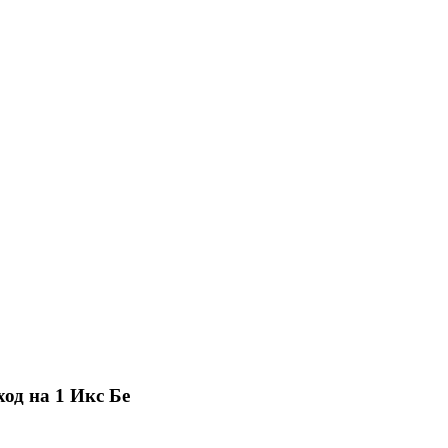
ход на 1 Икс Бе