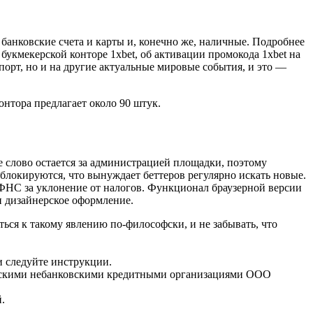
банковские счета и карты и, конечно же, наличные. Подробнее
укмекерской конторе 1xbet, об активации промокода 1xbet на
порт, но и на другие актуальные мировые события, и это —
онтора предлагает около 90 штук.
 слово остается за администрацией площадки, поэтому
 блокируются, что вынуждает беттеров регулярно искать новые.
ФНС за уклонение от налогов. Функционал браузерной версии
и дизайнерское оформление.
ься к такому явлению по-философски, и не забывать, что
и следуйте инструкции.
ссийскими небанковскими кредитными организациями ООО
.