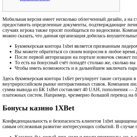
Мобильная версия имеет несколько облегченный дизайн, а на 
предоставить определенные документы, подтверждающие личнос
случаях игрока также просят пообщаться по видеосвязи. Компа
можно сказать, что данная организация добилась внушительны
Букмекерская контора 1xbet является признанным лидеро
Вы можете обратиться со своим вопросом в любое время 
После первой авторизации на портале новичок сможет п
То есть на бонусный счёт попадёт столько же, сколько вы
Чтобы иметь возможность и в дальнейшем заключать пари
Здесь букмекерская контора 1хБет регулирует такие ситуации в
внутрироссийском рынке интерактивных ставок. Компания лиц
сумма вывода из БК 1xBet составляет 40 UAH, пополнения — 
платежных систем. Например, чрезмерно большой перевод на б
Бонусы казино 1XBet
Конфиденциальность и безопасность клиентов 1xbet защищены 
самым отслеживая развитие интересующих событий. В случае п
Казалось бы, целый день сиди и вводи промокоды, но, к