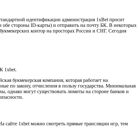
я стандартной идентификации администрация 1xBet просит
 обе стороны ID-карты) и отправить на почту БК. В некоторых
 букмекерских контор на просторах России и СНГ. Сегодня
К 1xbet.
йская букмекерская компания, которая работает на
ые по закону, отчисления в пользу государства. Минимальная
ы, однако могут существовать лимиты на стороне банков и
опасности.
 сайте 1xbet можно смотреть прямые трансляции игр, тем