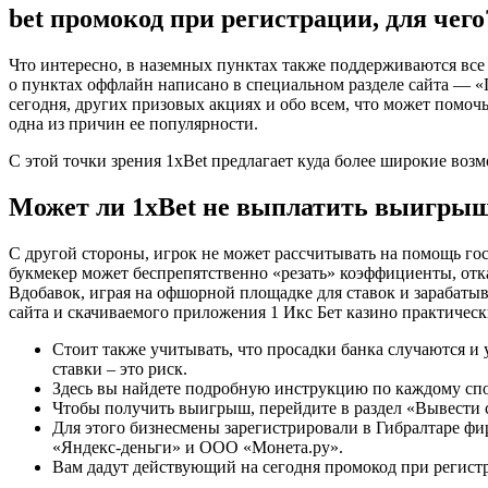
bet промокод при регистрации, для чего
Что интересно, в наземных пунктах также поддерживаются все
о пунктах оффлайн написано в специальном разделе сайта — «
сегодня, других призовых акциях и обо всем, что может помоч
одна из причин ее популярности.
С этой точки зрения 1xBet предлагает куда более широкие воз
Может ли 1xBet не выплатить выигры
С другой стороны, игрок не может рассчитывать на помощь го
букмекер может беспрепятственно «резать» коэффициенты, отка
Вдобавок, играя на офшорной площадке для ставок и зарабаты
сайта и скачиваемого приложения 1 Икс Бет казино практичес
Стоит также учитывать, что просадки банка случаются и
ставки – это риск.
Здесь вы найдете подробную инструкцию по каждому спо
Чтобы получить выигрыш, перейдите в раздел «Вывести с
Для этого бизнесмены зарегистрировали в Гибралтаре ф
«Яндекс-деньги» и ООО «Монета.ру».
Вам дадут действующий на сегодня промокод при регистра