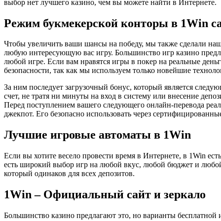
выбор нет лучшего казино, чем вы можете найти в Интернете.
Режим букмекерской конторы в 1Win ca
Чтобы увеличить ваши шансы на победу, мы также сделали наши
любую интересующую вас игру. Большинство игр казино предл
любой игре. Если вам нравятся игры в покер на реальные день
безопасности, так как мы используем только новейшие технол
За ним последует загрузочный бонус, который является след
счет, не тратя ни минуты на вход в систему или внесение депо
Перед поступлением вашего следующего онлайн-перевода реаль
джекпот. Его безопасно использовать через сертифицированные 
Лучшие игровые автоматы в 1Win
Если вы хотите весело провести время в Интернете, в 1Win ест
есть широкий выбор игр на любой вкус, любой бюджет и любо
который одинаков для всех депозитов.
1Win – Официальный сайт и зеркало
Большинство казино предлагают это, но варианты бесплатной 