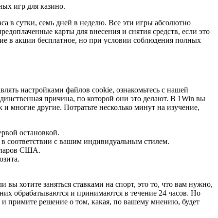
ых игр для казино.
а в сутки, семь дней в неделю. Все эти игры абсолютно
едоплаченные карты для внесения и снятия средств, если это
ие в акции бесплатное, но при условии соблюдения полных
авлять настройками файлов cookie, ознакомьтесь с нашей
единственная причина, по которой они это делают. В 1Win вы
и многие другие. Потратьте несколько минут на изучение,
ервой остановкой.
 в соответствии с вашим индивидуальным стилем.
олларов США.
озита.
 вы хотите заняться ставками на спорт, это то, что вам нужно,
з них обрабатываются и принимаются в течение 24 часов. Но
 и примите решение о том, какая, по вашему мнению, будет