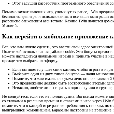
Этот ведущий разработчик программного обеспечения со
Помимо захватывающих игр, упомянутых ранее, 1Win предлагает
бесплатны для игры и использования, и все ваши выигрыши ос
разрешено банковским агентством. Казино 1Win является домо
Условий.
Как перейти в мобильное приложение к
Все, что вам нужно сделать, это ввести свой адрес электронно
Политикой использования файлов cookie. Эти бонусы предостав
можете насладиться любимыми играми и принять участие в наш
прежде чем выбрать платформу.
Если вы ищете лучшее спин-казино, чтобы играть в игры 
Выберите один из двух типов бонусов — наши мгновенны
Помните, что максимальная сумма депозита составляет 5
Это предложение должно быть востребовано вторым депоз
Неважно, любите ли вы играть в одиночку или в группе, 
Не волнуйтесь, если это не полная сумма; Вы всегда можете зап
со ставками в реальном времени и ставками в игре через 1Win
помните, что в каждой игре разные требования к ставкам, поэ
выигрышной комбинацией. Барабаны настроены на вращение, ка