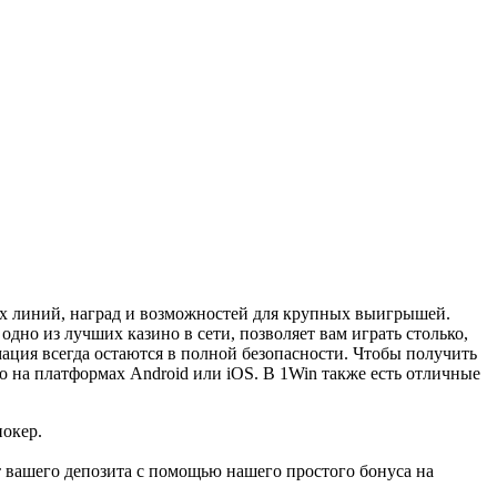
х линий, наград и возможностей для крупных выигрышей.
одно из лучших казино в сети, позволяет вам играть столько,
ация всегда остаются в полной безопасности. Чтобы получить
 на платформах Android или iOS. В 1Win также есть отличные
покер.
от вашего депозита с помощью нашего простого бонуса на