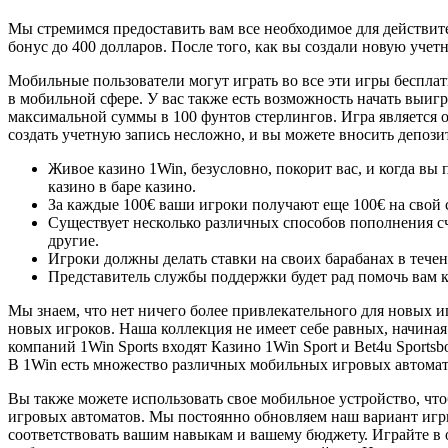
Мы стремимся предоставить вам все необходимое для действит
бонус до 400 долларов. После того, как вы создали новую учет
Мобильные пользователи могут играть во все эти игры беспла
в мобильной сфере. У вас также есть возможность начать выиг
максимальной суммы в 100 фунтов стерлингов. Игра является о
создать учетную запись несложно, и вы можете вносить депозит
Живое казино 1Win, безусловно, покорит вас, и когда вы
казино в баре казино.
За каждые 100€ ваши игроки получают еще 100€ на свой
Существует несколько различных способов пополнения счет
другие.
Игроки должны делать ставки на своих барабанах в течен
Представитель службы поддержки будет рад помочь вам к
Мы знаем, что нет ничего более привлекательного для новых 
новых игроков. Наша коллекция не имеет себе равных, начиная
компаний 1Win Sports входят Казино 1Win Sport и Bet4u Sport
В 1Win есть множество различных мобильных игровых автомато
Вы также можете использовать свое мобильное устройство, что
игровых автоматов. Мы постоянно обновляем наш вариант игры
соответствовать вашим навыкам и вашему бюджету. Играйте в о