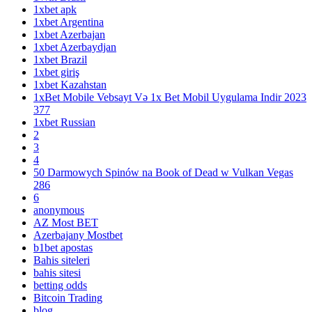
1xbet apk
1xbet Argentina
1xbet Azerbajan
1xbet Azerbaydjan
1xbet Brazil
1xbet giriş
1xbet Kazahstan
1xBet Mobile Vebsayt Və 1x Bet Mobil Uygulama Indir 2023
377
1xbet Russian
2
3
4
50 Darmowych Spinów na Book of Dead w Vulkan Vegas
286
6
anonymous
AZ Most BET
Azerbajany Mostbet
b1bet apostas
Bahis siteleri
bahis sitesi
betting odds
Bitcoin Trading
blog