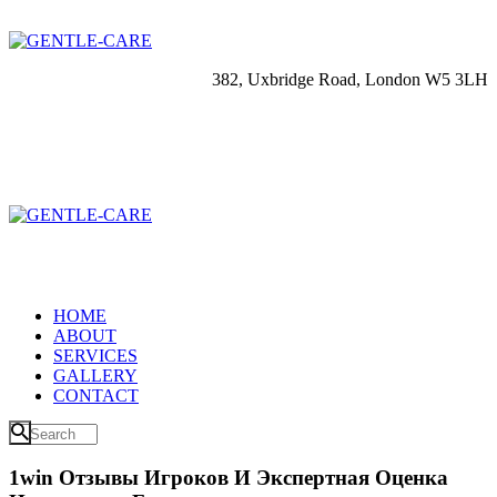
382, Uxbridge Road, London W5 3LH
HOME
ABOUT
SERVICES
GALLERY
CONTACT
1win Отзывы Игроков И Экспертная Оценка