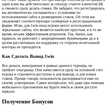
один клик вы действительно за секунду станете клиентом БК
и сможете сразу делать ставки. Не забудьте, что регистрируясь,
вы автоматически соглашаетесь с условиями по
использованию сайта и размещению ставок. Об этом вас
уведомляет соответствующее сообщение в регистрационной
форме. Итак, для 1win вход игроки могут использовать
зеркальные сайты, что является наиболее простым, и в то же
время, весьма эффективным решением. Так, банки, как
правило, не работают с запрещёнными букмекерами да и в
целом рассчитывать на поддержку со стороны нелегальной
конторы не приходится.
Как Сделать Вывод 1win
Все деньги, выигранные в рамках данного турнира, не
требуют отыгрыша. Они начисляются сразу на основной счет
игрока и становятся доступны и для вывода, и для новых
ставок. Проще говоря, пользователь распоряжается ими по
своему усмотрению. Самое интересное, что даже при помощи
мобильного приложения вы будете иметь в своем доступе
зеркало.
Получение Бонусов