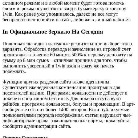
активном режиме и в любой момент будет готова помочь
своим игрокам осуществить вход в букмекерскую контору
1win. Как ранее уже упоминалось, далеко не все могут
беспрепятственно войти на сайт, либо же в личный кабинет.
In Официальное Зеркало На Сегодня
Пользователь видит платежные реквизиты при выборе этого
варианта. Обработка перевода и зачисление на игровой счет
происходит в течение 60 минут. 500% к первому депозиту на
сумму до 8 млн сумов – отличная причина для того, чтобы
выполнить уверенный в 1win вход и сразу же начать
побеждать.
Функции других разделов сайта также идентичны.
Существует еженедельная компенсация проигрыша для
посетителей казино. Программа лояльности не действует в
покере и спортивном беттинге. Для покера отсутствуют
рейкбек, программа лояльности, бонусы и промоакции. В арт-
сообществе состоит более 1400 авторов. Если публикуемые
пользователями портала изображения, статьи нарушают чьи-
либо авторские права, законодательные нормы, пожалуйста
сообщите администрации сайта.