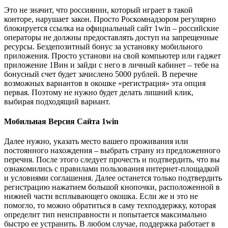
Это не значит, что россиянин, который играет в такой
конторе, нарушает закон. Просто Роскомнадзором регулярно
блокируется ссылка на официальный сайт 1win – российские
операторы не должны предоставлять доступ на запрещенные
ресурсы. Бездепозитный бонус за установку мобильного
приложения. Просто установи на свой компьютер или гаджет
приложение 1Вин и зайди с него в личный кабинет – тебе на
бонусный счет будет зачислено 5000 рублей. В перечне
возможных вариантов в окошке «регистрация» эта опция
первая. Поэтому не нужно будет делать лишний клик,
выбирая подходящий вариант.
Мобильная Версия Сайта 1win
Далее нужно, указать место вашего проживания или
постоянного нахождения – выбрать страну из предложенного
перечня. После этого следует прочесть и подтвердить, что вы
ознакомились с правилами пользования интернет-площадкой
и условиями соглашения. Далее останется только подтвердить
регистрацию нажатием большой кнопочки, расположенной в
нижней части всплывающего окошка. Если же и это не
помогло, то можно обратиться в саму техподдержку, которая
определит тип неисправности и попытается максимально
быстро ее устранить. В любом случае, поддержка работает в