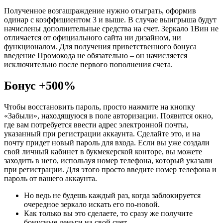
Полученное возгашраждение нужно отыграть, оформив
одинар с коэффициентом 3 и выше. В случае выигрыша будут
начислены дополнительные средства на счет. Зеркало 1Вин не
отличается от официального сайта ни дизайном, ни
функционалом. Для получения приветственного бонуса
введение Промокода не обязательно – он начисляется
исключительно после первого пополнения счета.
Бонус +500%
Чтобы восстановить пароль, просто нажмите на кнопку
«Забыли», находящуюся в поле авторизации. Появится окно,
где вам потребуется ввести адрес электронной почты,
указанный при регистрации аккаунта. Сделайте это, и на
почту придет новый пароль для входа. Если вы уже создали
свой личный кабинет в букмекерской конторе, вы можете
заходить в него, используя номер телефона, который указали
при регистрации. Для этого просто введите номер телефона и
пароль от вашего аккаунта.
Но ведь не будешь каждый раз, когда заблокируется
очередное зеркало искать его по-новой.
Как только вы это сделаете, то сразу же получите
бонусные деньги на свой счет.