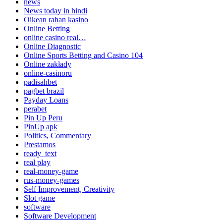
news
News today in hindi
Oikean rahan kasino
Online Betting
online casino real…
Online Diagnostic
Online Sports Betting and Casino 104
Online zakłady
online-casinoru
padisahbet
pagbet brazil
Payday Loans
perabet
Pin Up Peru
PinUp apk
Politics, Commentary
Prestamos
ready_text
real play
real-money-game
rus-money-games
Self Improvement, Creativity
Slot game
software
Software Development