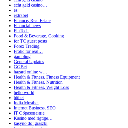
echt geld casino…
es
extrabet
Finance, Real Estate
Financial news
FinTech
Food & Beverage, Cooking
for TC guest posts
Forex Trading
Frolic for real…
gambling
General Updates
GGBet
hazard online w…
Health & Fitness, Fitness Equipment
Health & Fitness, Nutrition
Health & Fitness, Weight Loss
hello world
hitbet
India Mostbet
Internet Business, SEO
IT Образование
Kasino med rigtige…
kasyno do igraszki