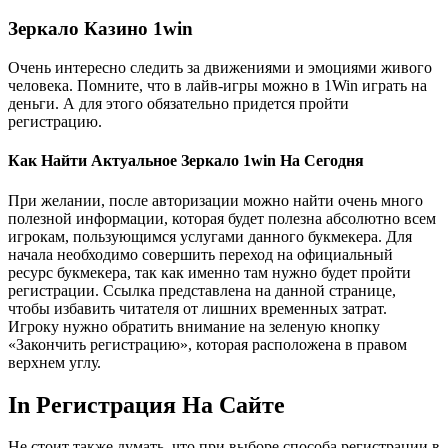
Зеркало Казино 1win
Очень интересно следить за движениями и эмоциями живого
человека. Помните, что в лайв-игры можно в 1Win играть на
деньги. А для этого обязательно придется пройти
регистрацию.
Как Найти Актуальное Зеркало 1win На Сегодня
При желании, после авторизации можно найти очень много
полезной информации, которая будет полезна абсолютно всем
игрокам, пользующимся услугами данного букмекера. Для
начала необходимо совершить переход на официальный
ресурс букмекера, так как именно там нужно будет пройти
регистрации. Ссылка представлена на данной странице,
чтобы избавить читателя от лишних временных затрат.
Игроку нужно обратить внимание на зеленую кнопку
«Закончить регистрацию», которая расположена в правом
верхнем углу.
In Регистрация На Сайте
Не стоит также думать, что при выборе способа регистрации в