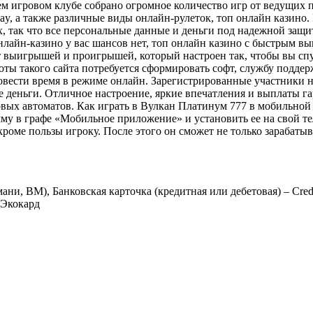
ем игровом клубе собрано огромное количество игр от ведущих п
y, а также различные виды онлайн-рулеток, топ онлайн казино. 
 так что все персональные данные и деньги под надежной защит
нлайн-казино у вас шансов нет, топ онлайн казино с быстрым вы
 выигрышей и проигрышей, который настроен так, чтобы вы спус
оты такого сайта потребуется сформировать софт, службу поддерж
ести время в режиме онлайн. Зарегистрированные участники не 
е деньги. Отличное настроение, яркие впечатления и выплаты г
овых автоматов. Как играть в Вулкан Платинум 777 в мобильной 
му в графе «Мобильное приложение» и установить ее на свой тел
роме пользы игроку. После этого он сможет не только зарабатыв
 ВМ), Банковская карточка (кредитная или дебетовая) – Credit Ca
 Экокард