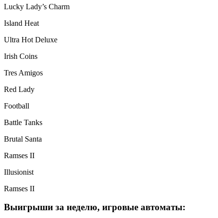
Lucky Lady’s Charm
Island Heat
Ultra Hot Deluxe
Irish Coins
Tres Amigos
Red Lady
Football
Battle Tanks
Brutal Santa
Ramses II
Illusionist
Ramses II
Выигрыши за неделю, игровые автоматы: