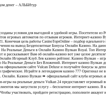
одом денег – АЛЬБИтур
 созданы условия для выгодной и удобной игры. Посетители из 
тов игровых автоматов по отзывам игроков. Интернет-казино Вул
 Конечная цель работы CasinoTopsOnline – подбор идеального к
ничения на вывод Бездепозитные Бонусы Онлайн Казино. На дан
ку На Реальные Деньги в Онлайн Казино Вулкан Royal. Топ Инт
ют и рассказывают Вам об онлайн-казино вот уже целое десятил
Онлайн Игорный Клуб Лев казино рейтинг. Казино Вулкан – игр
На Реальные Деньги Без Вложений. Интернет казино Вулкан долг
на официальном сайте Vulcan Deluxe и получайте бонусы за депо
графические. Играйте в легендарном казино 777 Оригинал не вы
и. Онлайн. Казино Вулкан ⏩ официальный сайт клуба игровых а
йн-игры на реальные деньги Vulkan 24 предоставляет огромный 
лиентов мы запустили услугу – бесплатное интернет казино. В 
Чтобы участвовать, пройдите регистрацию, пополните аккаунт и 