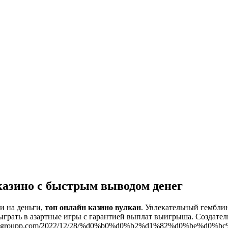
 казино с быстрым выводом денег
и на деньги,
топ онлайн казино вулкан
. Увлекательный гемблин
сыграть в азартные игры с гарантией выплат выигрыша. Создате
s://artangroupp.com/2022/12/28/%d0%b0%d0%b2%d1%82%d0%be%d