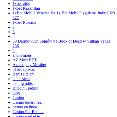
1xbet giriş
1xbet Kazahstan
1xBet Mobile Vebsayt Və 1x Bet Mobil Uygulama Indir 2023
377
1xbet Russian
2
3
4
50 Darmowych Spinów na Book of Dead w Vulkan Vegas
286
6
anonymous
AZ Most BET
Azerbajany Mostbet
b1bet apostas
Bahis siteleri
bahis sitesi
betting odds
Bitcoin Trading
blog
Casino
Casino dinero real
casino en línea
Casino For Real…
Casino med ekte…