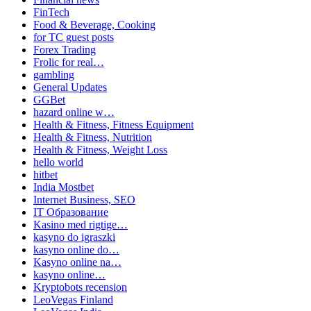
FinTech
Food & Beverage, Cooking
for TC guest posts
Forex Trading
Frolic for real…
gambling
General Updates
GGBet
hazard online w…
Health & Fitness, Fitness Equipment
Health & Fitness, Nutrition
Health & Fitness, Weight Loss
hello world
hitbet
India Mostbet
Internet Business, SEO
IT Образование
Kasino med rigtige…
kasyno do igraszki
kasyno online do…
Kasyno online na…
kasyno online…
Kryptobots recension
LeoVegas Finland