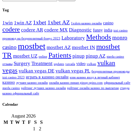
for:
Tag
1xbet
1xbet AZ
1win
1win AZ
casino
1xslots казино онлайн
codere
codere AR
codere MX
Diagnostic
funny
india
izzi casino
Methods
monro
Laboratory
промокод на бездепозитный бонус 2023
mostbet
mostbet
casino
mostbet AZ
mostbet IN
TR
Patients
mostbet UZ
pinup
pinup AZ
online
starda casino
vulkan
Surgery
Treatment
video
отзывы
updates
vavada
vulkan
vegas
vulkan vegas DE
vulkan vegas PL
бездепозитные промокоды
играть в казино онлайн
izzi casino 2023
иззи казино вход в личный кабинет
казино
лучшее казино онлайн
онлайн казино пинап pinup-spins.com
официальный сайт
starda casino
рейтинг лучших казино онлайн
рейтинг онлайн казино по выплатам
старда
казино официальный сайт
Calendar
August 2026
M
T
W
T
F
S
S
1
2