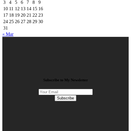
3
4
5
6
7
8
9
10
11
12
13
14
15
16
17
18
19
20
21
22
23
24
25
26
27
28
29
30
31
« Mar
Subscribe to My Newsletter
Subscribe