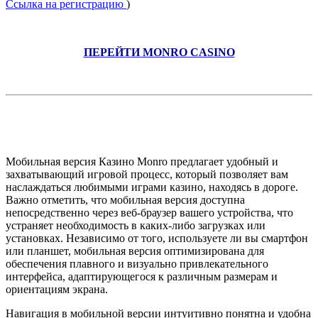
Ссылка на регистрацию
)
ПЕРЕЙТИ MONRO CASINO
Мобильная версия Казино Monro предлагает удобный и
захватывающий игровой процесс, который позволяет вам
наслаждаться любимыми играми казино, находясь в дороге.
Важно отметить, что мобильная версия доступна
непосредственно через веб-браузер вашего устройства, что
устраняет необходимость в каких-либо загрузках или
установках. Независимо от того, используете ли вы смартфон
или планшет, мобильная версия оптимизирована для
обеспечения плавного и визуально привлекательного
интерфейса, адаптирующегося к различным размерам и
ориентациям экрана.
Навигация в мобильной версии интуитивно понятна и удобна