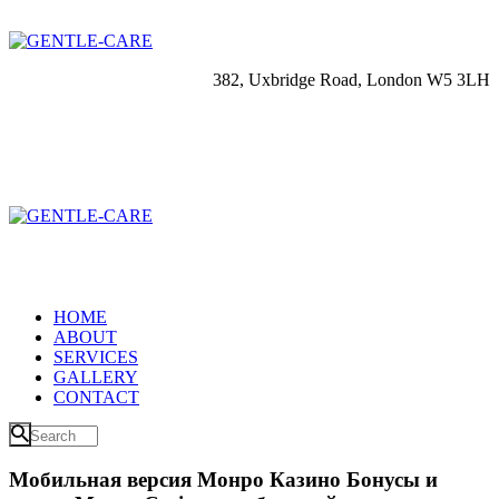
382, Uxbridge Road, London W5 3LH
HOME
ABOUT
SERVICES
GALLERY
CONTACT
Мобильная версия Монро Казино Бонусы и