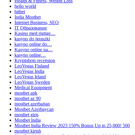
Health & Fitness, Weight Loss
hello world
hitbet
India Mostbet
Internet Business, SEO
IT Образование
Kasino med rigtige…
kasyno do igraszki
kasyno online do…
Kasyno online na…
kasyno online…
Kryptobots recension
LeoVegas Finland
LeoVegas India
LeoVegas Irland
LeoVegas Sweden
Medical Equipment
mostbet apk
mostbet az 90
mostbet azerbaijan
Mostbet Azerbaycan
mostbet giriş
Mostbet India
Mostbet India Review 2023 150% Bonus Up to 25,000! 500
mostbet kirish