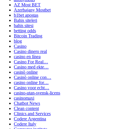
AZ Most BET
Azerbajany Mostbet
b1bet apostas
Bahis siteleri
bahis sitesi
betting odds
Bitcoin Trading
blog
Casino
Casino dinero real
casino en línea
Casino For Real…
Casino med ekte…
casinò online
Casinò online con…
casino online for…
Casino voor echt…
casino-utan-svensk-licens
casinomaxi
Chatbot News
Clean content
Clinics and Services
Codere Argentina
Codere Italy