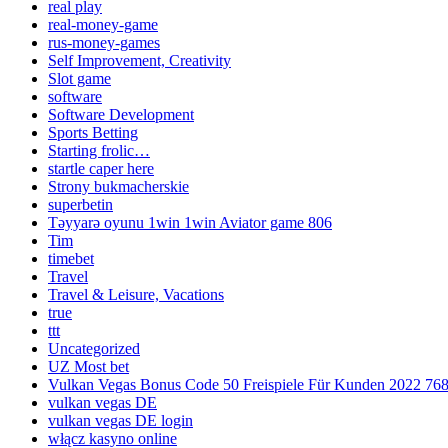
real play
real-money-game
rus-money-games
Self Improvement, Creativity
Slot game
software
Software Development
Sports Betting
Starting frolic…
startle caper here
Strony bukmacherskie
superbetin
Təyyarə oyunu 1win 1win Aviator game 806
Tim
timebet
Travel
Travel & Leisure, Vacations
true
ttt
Uncategorized
UZ Most bet
Vulkan Vegas Bonus Code 50 Freispiele Für Kunden 2022 76
vulkan vegas DE
vulkan vegas DE login
włącz kasyno online