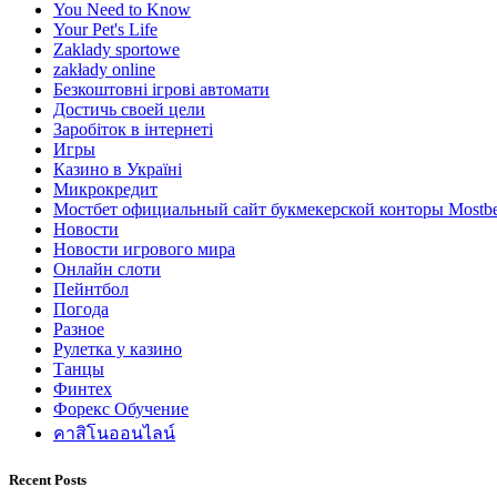
You Need to Know
Your Pet's Life
Zaklady sportowe
zakłady online
Безкоштовні ігрові автомати
Достичь своей цели
Заробіток в інтернеті
Игры
Казино в Україні
Микрокредит
Мостбет официальный сайт букмекерской конторы Mostbe
Новости
Новости игрового мира
Онлайн слоти
Пейнтбол
Погода
Разное
Рулетка у казино
Танцы
Финтех
Форекс Обучение
คาสิโนออนไลน์
Recent Posts