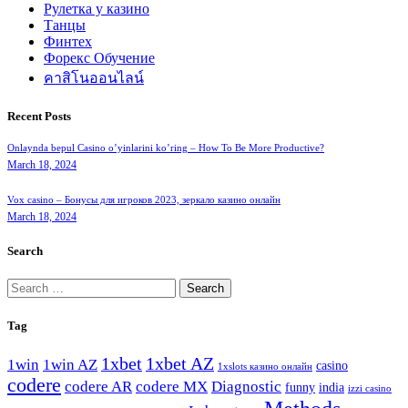
Рулетка у казино
Танцы
Финтех
Форекс Обучение
คาสิโนออนไลน์
Recent Posts
Onlaynda bepul Casino o’yinlarini ko’ring – How To Be More Productive?
March 18, 2024
Vox casino – Бонусы для игроков 2023, зеркало казино онлайн
March 18, 2024
Search
Search
for:
Tag
1xbet
1xbet AZ
1win
1win AZ
casino
1xslots казино онлайн
codere
codere AR
codere MX
Diagnostic
funny
india
izzi casino