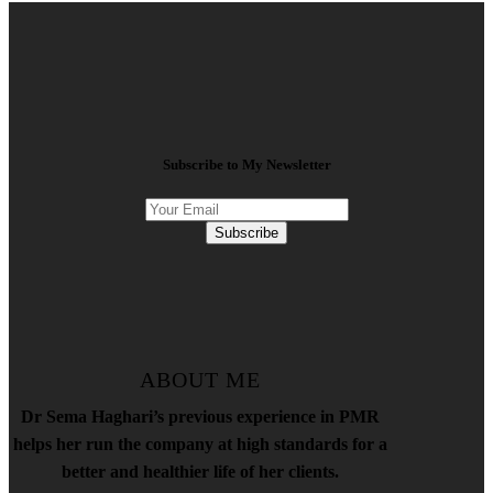
Subscribe to My Newsletter
Subscribe
ABOUT ME
Dr Sema Haghari’s previous experience in PMR
helps her run the company at high standards for a
better and healthier life of her clients.