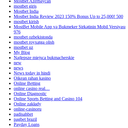
Mostbet Azerbaycan
mostbet giriş
Mostbet India
Mostbet India Review 2023 150% Bonus Up to 25,000! 500
mostbet kirish
MostBet Mobile App və Bukmeker Şirkətinin Mobil Versiyası
976
mostbet ozbekistonda
mostbet royxatga olish
mostbet uz
My Blog
Najlepsze miejsca bukmacherskie
new
news
News today in hindi
Oikean rahan kasino
Online Betting
online casino real…
Online Diagnostic
Online Sports Betting and Casino 104
Online zakłady
online-casinoru
padisahbet
pagbet brazil
Payday Loans