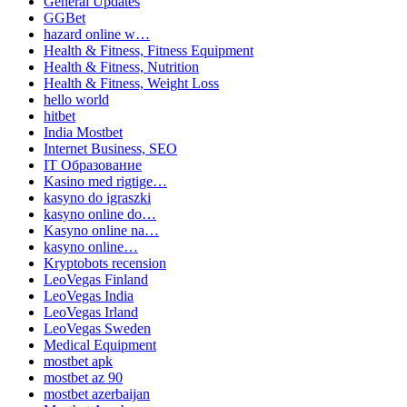
General Updates
GGBet
hazard online w…
Health & Fitness, Fitness Equipment
Health & Fitness, Nutrition
Health & Fitness, Weight Loss
hello world
hitbet
India Mostbet
Internet Business, SEO
IT Образование
Kasino med rigtige…
kasyno do igraszki
kasyno online do…
Kasyno online na…
kasyno online…
Kryptobots recension
LeoVegas Finland
LeoVegas India
LeoVegas Irland
LeoVegas Sweden
Medical Equipment
mostbet apk
mostbet az 90
mostbet azerbaijan