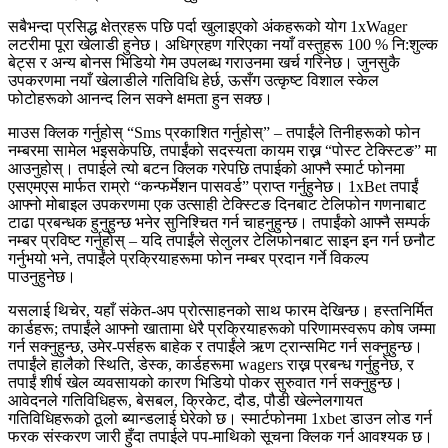
सबैभन्दा प्रसिद्ध क्षेत्रहरू पछि पर्दा खुलाइएको अंकहरूको योग 1xWager
लटरीमा पूरा खेलाडी हुनेछ। अधिग्रहण गरिएका नयाँ वस्तुहरू 100 % नि:शुल्क
बेट्स र अन्य बोनस भिडियो गेम उपलब्ध गराउनमा खर्च गरिनेछ। जुनसुकै
उपकरणमा नयाँ खेलाडीले गतिविधि हेर्छ, ऊसँग उत्कृष्ट विशाल स्केल
फोटोहरूको आनन्द लिन सक्ने क्षमता हुन सक्छ।
माउस क्लिक गर्नुहोस् “Sms प्रकाशित गर्नुहोस्” – तपाईंले तिनीहरूको फोन
नम्बरमा सामेल भइसकेपछि, तपाईंको सदस्यता कायम राख्न “पोस्ट टेक्स्टिङ” मा
आउनुहोस्। तपाईले त्यो बटन क्लिक गरेपछि तपाईको आफ्नै स्मार्ट फोनमा
एसएमएस मार्फत राम्रो “कन्फर्मेशन पासवर्ड” प्राप्त गर्नुहुनेछ। 1xBet तपाईं
आफ्नो मोबाइल उपकरणमा एक उत्साही टेक्स्टिङ दिनबाट टेलिफोन गणनाबाट
टाढा प्रबन्धक हुनुहुन्छ भनेर सुनिश्चित गर्न चाहनुहुन्छ। तपाईंको आफ्नै सम्पर्क
नम्बर प्रविष्ट गर्नुहोस् – यदि तपाईंले सेलुलर टेलिफोनबाट साइन इन गर्न छनौट
गर्नुभयो भने, तपाईंले प्रक्रियाहरूमा फोन नम्बर प्रदान गर्ने विकल्प
पाउनुहुनेछ।
यसलाई थिचेर, यहाँ संकेत-अप प्रोत्साहनको साथ फारम देखिन्छ। हस्तनिर्मित
कार्डहरू; तपाईंले आफ्नो खातामा धेरै प्रक्रियाहरूको परिणामस्वरूप कोष जम्मा
गर्न सक्नुहुन्छ, उमेर-पर्सहरू बाहेक र तपाईंले ऋण ट्रान्समिट गर्न सक्नुहुन्छ।
तपाईंले हालैको स्थिति, डेस्क, कार्डहरूमा wagers राख्न प्रबन्ध गर्नुहुनेछ, र
तपाईं शीर्ष खेल व्यवसायको कारण भिडियो पोकर सुरुवात गर्न सक्नुहुन्छ।
आवेदनले गतिविधिहरू, बेसबल, क्रिकेट, दौड, पौडी खेल्नेलगायत
गतिविधिहरूको ठूलो ब्यान्डलाई घेरेको छ। स्मार्टफोनमा 1xbet डाउन लोड गर्न
फरक संस्करण जारी हुँदा तपाईले पप-माथिको सूचना क्लिक गर्न आवश्यक छ।