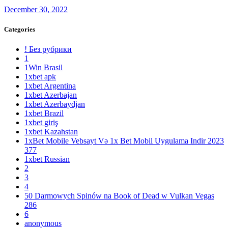
December 30, 2022
Categories
! Без рубрики
1
1Win Brasil
1xbet apk
1xbet Argentina
1xbet Azerbajan
1xbet Azerbaydjan
1xbet Brazil
1xbet giriş
1xbet Kazahstan
1xBet Mobile Vebsayt Və 1x Bet Mobil Uygulama Indir 2023
377
1xbet Russian
2
3
4
50 Darmowych Spinów na Book of Dead w Vulkan Vegas
286
6
anonymous