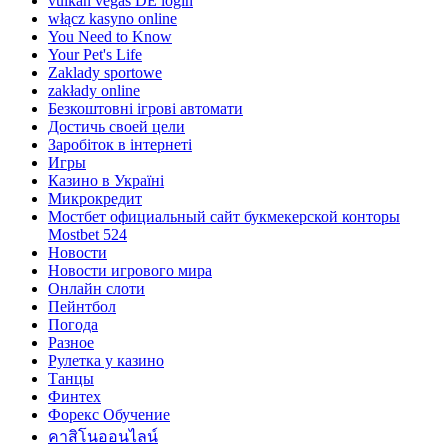
vulkan vegas DE login
włącz kasyno online
You Need to Know
Your Pet's Life
Zaklady sportowe
zakłady online
Безкоштовні ігрові автомати
Достичь своей цели
Заробіток в інтернеті
Игры
Казино в Україні
Микрокредит
Мостбет официальный сайт букмекерской конторы
Mostbet 524
Новости
Новости игрового мира
Онлайн слоти
Пейнтбол
Погода
Разное
Рулетка у казино
Танцы
Финтех
Форекс Обучение
คาสิโนออนไลน์