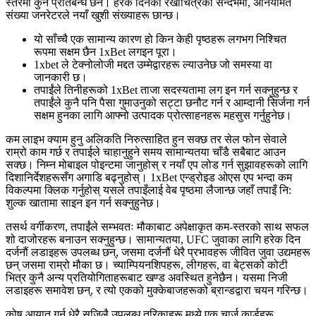
स्तरमा कुनै प्रतिबन्ध छैन। हरेक दिनको रेखाचित्रको सन्दर्भमा, अनियमित
संख्या जनरेटरले नयाँ खुशी संख्याहरू छान्छ।
यो साँच्चै एक सामान्य कारण हो किन केही पृष्ठहरू लगभग निश्चित
रूपमा सक्षम छैन 1xBet लगइन पूरा।
1xbet ले टेक्नोलोजी मद्दत उम्मेद्वारहरू ल्याउनेछ जो समस्या वा
जानकारी छ।
तपाईंले तिनीहरूको 1xBet ताजा सदस्यतामा लग इन गर्न सक्नुहुन्छ र
तपाईंले कुनै पनि पैसा गुमाउनुको सट्टा छनौट गर्न र आम्दानी सिर्जना गर्न
सक्षम हुनका लागि आफ्नो उत्पादक प्रोत्साहनहरू महसुस गर्नुहुनेछ।
कम लाइभ क्याम हुनु अलिकति निरुत्साहित हुन सक्छ तर सेल फोन सेवाले
राम्रो काम गर्छ र तपाईले चाहानुहुने समय सामान्यतया चाँडै सबैबाट आउन
सक्छ। निम्न मोबाइल पोइन्टमा जानुहोस् र नयाँ एप लोड गर्न सुझावहरूको लागि
दिशानिर्देशहरूसँग अगाडि बढ्नुहोस्। 1xBet एन्ड्रोइड ओएस एप भन्दा कम
विकल्पमा क्लिक गर्नुहोस् यसले तपाइँलाई वेब पृष्ठमा लैजान्छ जहाँ तपाइँ नि:
शुल्क खातामा साइन इन गर्न सक्नुहुनेछ।
तसर्थ वर्गीकरण, तपाईंले सम्भवतः मौकाबाट अपेक्षाकृत कम-स्तरको साथ सफल
शो दाजोरहरू बनाउन सक्नुहुन्छ। सामान्यतया, UFC जुवाका लागि हरेक दिन
दर्जनौं लडाइहरू उपलब्ध छन्, जसमा दर्जनौं धेरै प्रभावहरू जीवित जुवा उद्यमहरू
छन् जसमा राम्रो मौका छ। च्याम्पियनशिपहरू, लीगहरू, वा बेट्सको कोटी
भित्र कुनै अन्य प्रतियोगिताहरूबाट खण्ड अवस्थित हुनेछैन। यसमा निजी
लडाइहरू समावेश छन्, र त्यो एकको मुक्केबाजहरूको ब्रान्डद्वारा चयन गरिन्छ।
कोष आयात गर्न धेरै सजिलै उपलब्ध तरिकाहरू मध्ये एक चार्ज कार्डहरू,