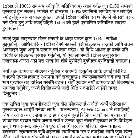
1xbet ले 100% समन्वय स्वीकृति अतिरिक्त प्रस्ताव गर्दछ जुन €150 सम्मको
प्रस्ताव हुन सक्छ। त्यसैले यो बोनसमा 100% क्यासिनो समावेश छ र तपाईंले
स्पोर्ट्सबुक बोनस पाउनुहुनेछ। तपाइँ 1xbet “अभिवादन थपिएको बोनस” प्राप्त
गर्न योग्य हुनु अघि तपाइँ पहिले 1xbet को हालै प्रमाणित सम्मिलित सदस्य
हुनुपर्दछ।
तपाईं जुवा साइटबाट खेल्न मनपर्छ के थाहा पाउन कुल 1xBet समीक्षा
बुझ्नुहोस्। आधिकारिक 1xBet वेबपेजहरूले प्रोफाइलहरू राख्नको लागि उत्तम
अनलाइन जुवा अनुभव प्रदान गर्न काम गर्दछ। यो विधि आधारभूत पक्कै पनि
विदेशी अपरेटरहरू प्रयास गर्नुहोस्, यो एक लाजमर्दो 1xbet अनुप्रयोग
एन्ड्रोइड ओएस अझै यस सन्दर्भमा शीर्ष युरोपेली बुकीहरू प्रतिद्वन्द्वी बनाउन।
नयाँ apk कागजात सेटअप गर्नुहोस् र सहमति दिनुहोस् ताकि तपाईं परिचित
नभएको उपलब्धताबाट स्थापना गर्न सक्नुहुन्छ। क्यासब्याकको सबैभन्दा नयाँ
भाग प्रत्येक तह हासिल गरेसँगै बढ्छ। यहाँ एकदम नयाँ कागजातको विवरणहरू
समावेश गर्नुहोस्, जस्तै तिनीहरूको जारी मिति र तपाईंले आईडी नम्बर
दिनुहुनेछ।
एक सूचित जुवा कम्पनीहरूले जुवा खेलाडीहरूलाई अनौंठो अर्को प्रोत्साहन
प्रस्तावहरू आपूर्ति गर्नका लागि। फलस्वरूप, AllWinGames ले तपाईंलाई
नियन्त्रण संरचना, ड्र्यागन टाइगर र यु मे दुबई रिलिज भएको एक प्रकारको
ब्याकाराट प्रदान गर्दछ जसमा नयाँ र उन्नत जुवा खेलाडीहरूका लागि विधिहरू
छन्। थप रूपमा, हाम्रो वेब पृष्ठको लागि प्रदर्शन गरिएका सम्भावनाहरू
वास्तवमा सूचनात्मक सुविधाहरूको स्वामित्वमा छन् र तपाईंको लागि जुवा खेल्नु
हुँदैन। जीवित सट्टेबाजीको कारण, तपाइँ बास्केटबल मनोरञ्जनबाट कुनै पनि