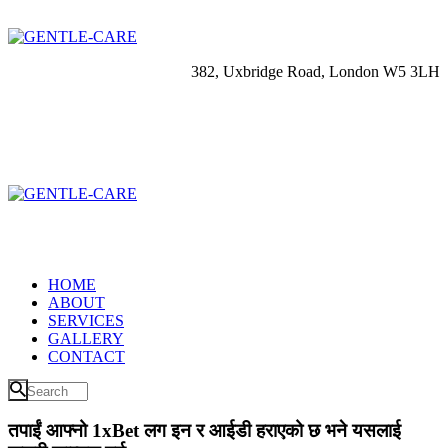
382, Uxbridge Road, London W5 3LH
HOME
ABOUT
SERVICES
GALLERY
CONTACT
तपाईं आफ्नो 1xBet लग इन र आईडी हराएको छ भने यसलाई